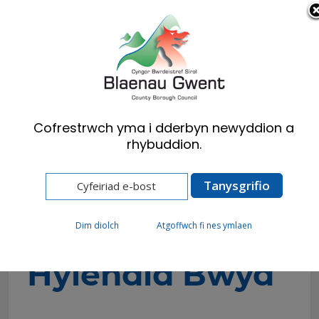
Cymraeg
English
Cofrestrwch yma i dderbyn newyddion a
rhybuddion.
Hafan
Preswylwyr
Iechyd yr Amgylchedd
Hylendid Bwyd
Hyfforddiant Hylendid Bwyd
Hyfforddiant
Dim diolch
Atgoffwch fi nes ymlaen
Hylendid Bwyd