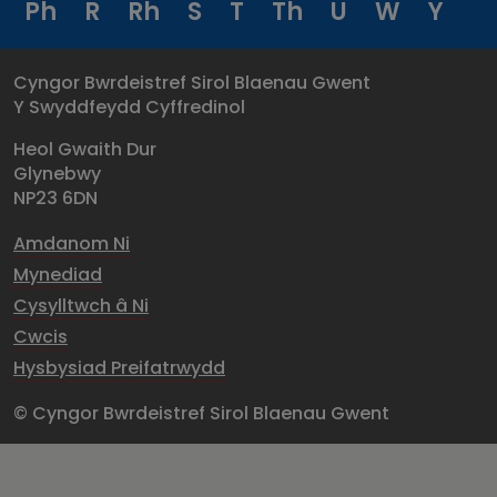
Ph
R
Rh
S
T
Th
U
W
Y
Cyngor Bwrdeistref Sirol Blaenau Gwent
Y Swyddfeydd Cyffredinol
Heol Gwaith Dur
Glynebwy
NP23 6DN
Amdanom Ni
Mynediad
Cysylltwch â Ni
Cwcis
Hysbysiad Preifatrwydd
© Cyngor Bwrdeistref Sirol Blaenau Gwent