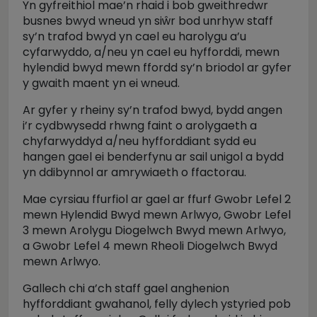
Yn gyfreithiol mae’n rhaid i bob gweithredwr
busnes bwyd wneud yn siŵr bod unrhyw staff
sy’n trafod bwyd yn cael eu harolygu a’u
cyfarwyddo, a/neu yn cael eu hyfforddi, mewn
hylendid bwyd mewn ffordd sy’n briodol ar gyfer
y gwaith maent yn ei wneud.
Ar gyfer y rheiny sy’n trafod bwyd, bydd angen
i’r cydbwysedd rhwng faint o arolygaeth a
chyfarwyddyd a/neu hyfforddiant sydd eu
hangen gael ei benderfynu ar sail unigol a bydd
yn ddibynnol ar amrywiaeth o ffactorau.
Mae cyrsiau ffurfiol ar gael ar ffurf Gwobr Lefel 2
mewn Hylendid Bwyd mewn Arlwyo, Gwobr Lefel
3 mewn Arolygu Diogelwch Bwyd mewn Arlwyo,
a Gwobr Lefel 4 mewn Rheoli Diogelwch Bwyd
mewn Arlwyo.
Gallech chi a’ch staff gael anghenion
hyfforddiant gwahanol, felly dylech ystyried pob