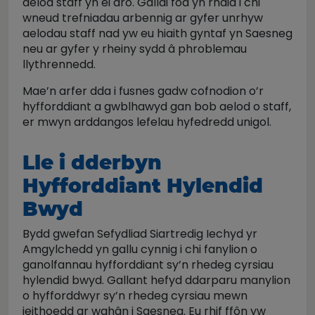
aelod staff yn ei dro. Gallai fod yn rhaid i chi
wneud trefniadau arbennig ar gyfer unrhyw
aelodau staff nad yw eu hiaith gyntaf yn Saesneg
neu ar gyfer y rheiny sydd â phroblemau
llythrennedd.
Mae’n arfer dda i fusnes gadw cofnodion o’r
hyfforddiant a gwblhawyd gan bob aelod o staff,
er mwyn arddangos lefelau hyfedredd unigol.
Lle i dderbyn
Hyfforddiant Hylendid
Bwyd
Bydd gwefan Sefydliad Siartredig Iechyd yr
Amgylchedd yn gallu cynnig i chi fanylion o
ganolfannau hyfforddiant sy’n rhedeg cyrsiau
hylendid bwyd. Gallant hefyd ddarparu manylion
o hyfforddwyr sy’n rhedeg cyrsiau mewn
ieithoedd ar wahân i Saesneg. Eu rhif ffôn yw