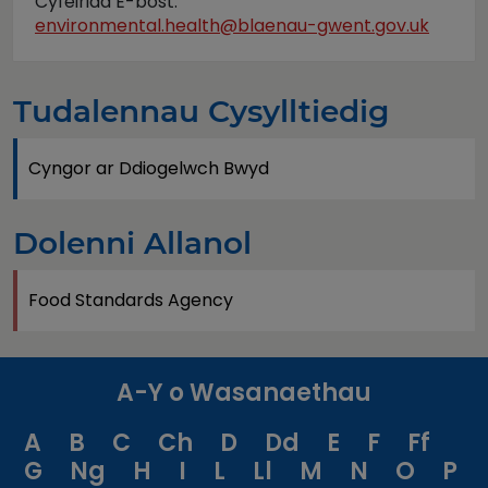
Cyfeiriad E-bost:
environmental.health@blaenau-gwent.gov.uk
Tudalennau Cysylltiedig
Cyngor ar Ddiogelwch Bwyd
Dolenni Allanol
Food Standards Agency
A-Y o Wasanaethau
A
B
C
Ch
D
Dd
E
F
Ff
G
Ng
H
I
L
Ll
M
N
O
P