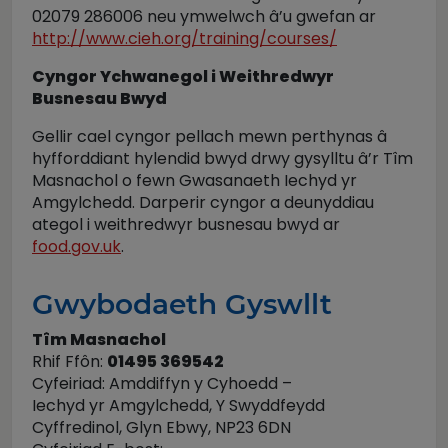
02079 286006 neu ymwelwch â’u gwefan ar
http://www.cieh.org/training/courses/
Cyngor Ychwanegol i Weithredwyr
Busnesau Bwyd
Gellir cael cyngor pellach mewn perthynas â
hyfforddiant hylendid bwyd drwy gysylltu â’r Tîm
Masnachol o fewn Gwasanaeth Iechyd yr
Amgylchedd. Darperir cyngor a deunyddiau
ategol i weithredwyr busnesau bwyd ar
food.gov.uk
.
Gwybodaeth Gyswllt
Tîm Masnachol
Rhif Ffôn:
01495 369542
Cyfeiriad: Amddiffyn y Cyhoedd –
Iechyd yr Amgylchedd, Y Swyddfeydd
Cyffredinol, Glyn Ebwy, NP23 6DN