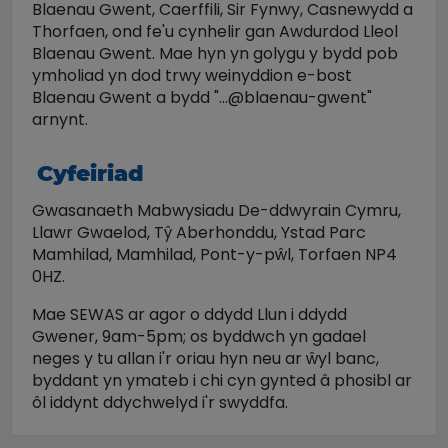
Blaenau Gwent, Caerffili, Sir Fynwy, Casnewydd a
Thorfaen, ond fe'u cynhelir gan Awdurdod Lleol
Blaenau Gwent. Mae hyn yn golygu y bydd pob
ymholiad yn dod trwy weinyddion e-bost
Blaenau Gwent a bydd "…@blaenau-gwent"
arnynt.
Cyfeiriad
Gwasanaeth Mabwysiadu De-ddwyrain Cymru,
Llawr Gwaelod, Tŷ Aberhonddu, Ystad Parc
Mamhilad, Mamhilad, Pont-y-pŵl, Torfaen NP4
0HZ.
Mae SEWAS ar agor o ddydd Llun i ddydd
Gwener, 9am-5pm; os byddwch yn gadael
neges y tu allan i'r oriau hyn neu ar ŵyl banc,
byddant yn ymateb i chi cyn gynted â phosibl ar
ôl iddynt ddychwelyd i'r swyddfa.