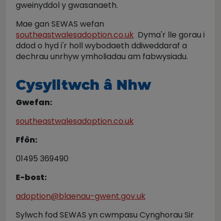
gweinyddol y gwasanaeth.
Mae gan SEWAS wefan
southeastwalesadoption.co.uk
Dyma'r lle gorau i
ddod o hyd i'r holl wybodaeth ddiweddaraf a
dechrau unrhyw ymholiadau am fabwysiadu.
Cysylltwch â Nhw
Gwefan:
southeastwalesadoption.co.uk
Ffôn:
01495 369490
E-bost:
adoption@blaenau-gwent.gov.uk
Sylwch fod SEWAS yn cwmpasu Cynghorau Sir