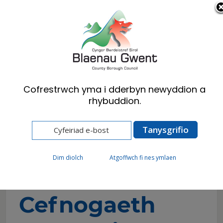
Cymraeg
English
Cofrestrwch yma i dderbyn newyddion a
rhybuddion.
Hafan
Preswylwyr
Iechyd, Lles a Gofal Cymdeithasol
Gwasanaethau Cefnogaeth Mabwysiadu
Dim diolch
Atgoffwch fi nes ymlaen
Gwasanaethau
Cefnogaeth