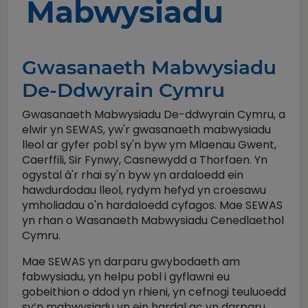
Mabwysiadu
Gwasanaeth Mabwysiadu
De-Ddwyrain Cymru
Gwasanaeth Mabwysiadu De-ddwyrain Cymru, a
elwir yn SEWAS, yw'r gwasanaeth mabwysiadu
lleol ar gyfer pobl sy'n byw ym Mlaenau Gwent,
Caerffili, Sir Fynwy, Casnewydd a Thorfaen. Yn
ogystal â'r rhai sy'n byw yn ardaloedd ein
hawdurdodau lleol, rydym hefyd yn croesawu
ymholiadau o'n hardaloedd cyfagos. Mae SEWAS
yn rhan o Wasanaeth Mabwysiadu Cenedlaethol
Cymru.
Mae SEWAS yn darparu gwybodaeth am
fabwysiadu, yn helpu pobl i gyflawni eu
gobeithion o ddod yn rhieni, yn cefnogi teuluoedd
sy’n mabwysiadu yn ein hardal ac yn darparu