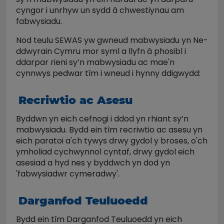
cyngor i unrhyw un sydd â chwestiynau am
fabwysiadu.
Nod teulu SEWAS yw gwneud mabwysiadu yn Ne-
ddwyrain Cymru mor syml a llyfn â phosibl i
ddarpar rieni sy’n mabwysiadu ac mae'n
cynnwys pedwar tîm i wneud i hynny ddigwydd:
Recriwtio ac Asesu
Byddwn yn eich cefnogi i ddod yn rhiant sy’n
mabwysiadu. Bydd ein tîm recriwtio ac asesu yn
eich paratoi a'ch tywys drwy gydol y broses, o'ch
ymholiad cychwynnol cyntaf, drwy gydol eich
asesiad a hyd nes y byddwch yn dod yn
'fabwysiadwr cymeradwy'.
Darganfod Teuluoedd
Bydd ein tîm Darganfod Teuluoedd yn eich