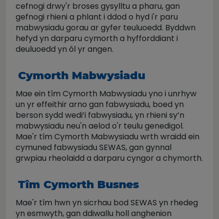
cefnogi drwy'r broses gysylltu a pharu, gan
gefnogi rhieni a phlant i ddod o hyd i'r paru
mabwysiadu gorau ar gyfer teuluoedd. Byddwn
hefyd yn darparu cymorth a hyfforddiant i
deuluoedd yn ôl yr angen.
Cymorth Mabwysiadu
Mae ein tîm Cymorth Mabwysiadu yno i unrhyw
un yr effeithir arno gan fabwysiadu, boed yn
berson sydd wedi’i fabwysiadu, yn rhieni sy’n
mabwysiadu neu'n aelod o'r teulu genedigol.
Mae'r tîm Cymorth Mabwysiadu wrth wraidd ein
cymuned fabwysiadu SEWAS, gan gynnal
grwpiau rheolaidd a darparu cyngor a chymorth.
Tîm Cymorth Busnes
Mae'r tîm hwn yn sicrhau bod SEWAS yn rhedeg
yn esmwyth, gan ddiwallu holl anghenion