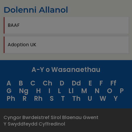
Dolenni Allanol
BAAF
Adoption UK
A-Y o Wasanaethau
A
B
C
Ch
D
Dd
E
F
Ff
G
Ng
H
I
L
Ll
M
N
O
P
Ph
R
Rh
S
T
Th
U
W
Y
Cyngor Bwrdeistref Sirol Blaenau Gwent
Y Swyddfeydd Cyffredinol