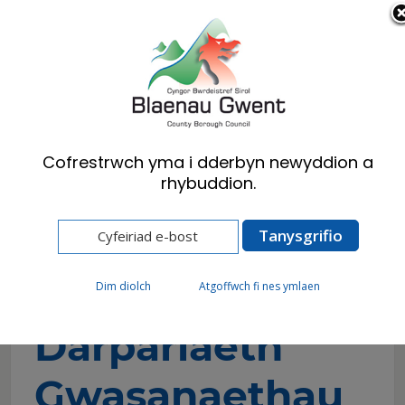
Cymraeg
English
Cofrestrwch yma i dderbyn newyddion a
rhybuddion.
Hafan
Preswylwyr
Iechyd, Lles a Gofal Cymdeithasol
Gwasanaethau a ddarperir gan y cyngor
Darpariaeth Gwasanaethau Dydd
Dim diolch
Atgoffwch fi nes ymlaen
Darpariaeth
Gwasanaethau