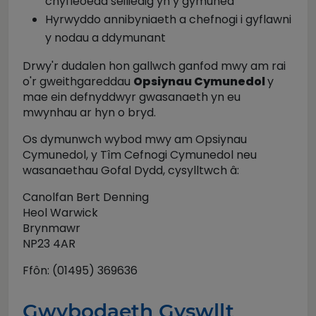
chyfleoedd seiliedig yn y gymuned
Hyrwyddo annibyniaeth a chefnogi i gyflawni
y nodau a ddymunant
Drwy'r dudalen hon gallwch ganfod mwy am rai
o'r gweithgareddau
Opsiynau Cymunedol
y
mae ein defnyddwyr gwasanaeth yn eu
mwynhau ar hyn o bryd.
Os dymunwch wybod mwy am Opsiynau
Cymunedol, y Tîm Cefnogi Cymunedol neu
wasanaethau Gofal Dydd, cysylltwch â:
Canolfan Bert Denning
Heol Warwick
Brynmawr
NP23 4AR
Ffôn: (01495) 369636
Gwybodaeth Gyswllt