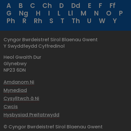
A
B
C
Ch
D
Dd
E
F
Ff
G
Ng
H
I
L
Ll
M
N
O
P
Ph
R
Rh
S
T
Th
U
W
Y
Cyngor Bwrdeistref Sirol Blaenau Gwent
Y Swyddfeydd Cyffredinol
Heol Gwaith Dur
Glynebwy
NP23 6DN
Amdanom Ni
Mynediad
Cysylltwch â Ni
Cwcis
Hysbysiad Preifatrwydd
© Cyngor Bwrdeistref Sirol Blaenau Gwent