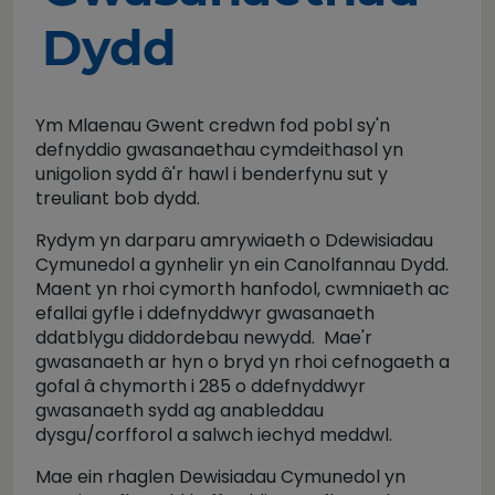
Dydd
Ym Mlaenau Gwent credwn fod pobl sy'n
defnyddio gwasanaethau cymdeithasol yn
unigolion sydd â'r hawl i benderfynu sut y
treuliant bob dydd.
Rydym yn darparu amrywiaeth o Ddewisiadau
Cymunedol a gynhelir yn ein Canolfannau Dydd.
Maent yn rhoi cymorth hanfodol, cwmniaeth ac
efallai gyfle i ddefnyddwyr gwasanaeth
ddatblygu diddordebau newydd. Mae'r
gwasanaeth ar hyn o bryd yn rhoi cefnogaeth a
gofal â chymorth i 285 o ddefnyddwyr
gwasanaeth sydd ag anableddau
dysgu/corfforol a salwch iechyd meddwl.
Mae ein rhaglen Dewisiadau Cymunedol yn