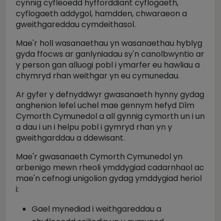
cynnig cyfleoedd hyfforddiant cyflogaeth,
cyflogaeth addygol, hamdden, chwaraeon a
gweithgareddau cymdeithasol.
Mae'r holl wasanaethau yn wasanaethau hyblyg
gyda ffocws ar ganlyniadau sy'n canolbwyntio ar
y person gan alluogi pobl i ymarfer eu hawliau a
chymryd rhan weithgar yn eu cymunedau.
Ar gyfer y defnyddwyr gwasanaeth hynny gydag
anghenion lefel uchel mae gennym hefyd Dîm
Cymorth Cymunedol a all gynnig cymorth un i un
a dau i un i helpu pobl i gymryd rhan yn y
gweithgarddau a ddewisant.
Mae'r gwasanaeth Cymorth Cymunedol yn
arbenigo mewn rheoli ymddygiad cadarnhaol ac
mae'n cefnogi unigolion gydag ymddygiad heriol
i:
Gael mynediad i weithgareddau a