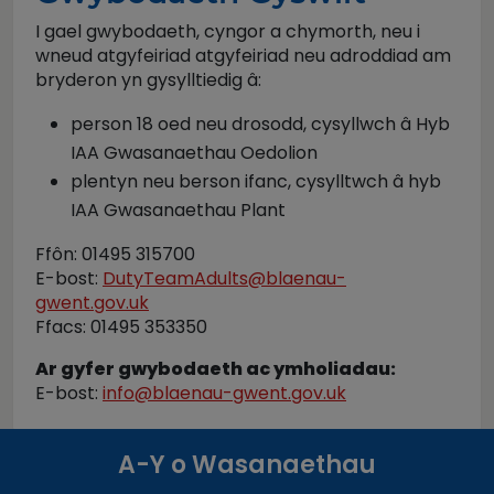
I gael gwybodaeth, cyngor a chymorth, neu i
wneud atgyfeiriad atgyfeiriad neu adroddiad am
bryderon yn gysylltiedig â:
person 18 oed neu drosodd, cysyllwch â Hyb
IAA Gwasanaethau Oedolion
plentyn neu berson ifanc, cysylltwch â hyb
IAA Gwasanaethau Plant
Ffôn: 01495 315700
E-bost:
DutyTeamAdults@blaenau-
gwent.gov.uk
Ffacs: 01495 353350
Ar gyfer gwybodaeth ac ymholiadau:
E-bost:
info@blaenau-gwent.gov.uk
A-Y o Wasanaethau