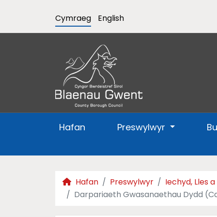
Cymraeg
English
Hafan
Preswylwyr
B
Hafan
Preswylwyr
Iechyd, Lles 
Darpariaeth Gwasanaethau Dydd (C