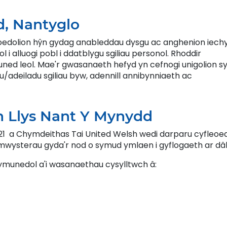
d, Nantyglo
oedolion hŷn gydag anableddau dysgu ac anghenion iech
 alluogi pobl i ddatblygu sgiliau personol. Rhoddir
ned leol. Mae'r gwasanaeth hefyd yn cefnogi unigolion s
/adeiladu sgiliau byw, adennill annibynniaeth ac
 yn Llys Nant Y Mynydd
 21 a Chymdeithas Tai United Welsh wedi darparu cyfleoed
ymwysterau gyda'r nod o symud ymlaen i gyflogaeth ar dâl
unedol a'i wasanaethau cysylltwch â: