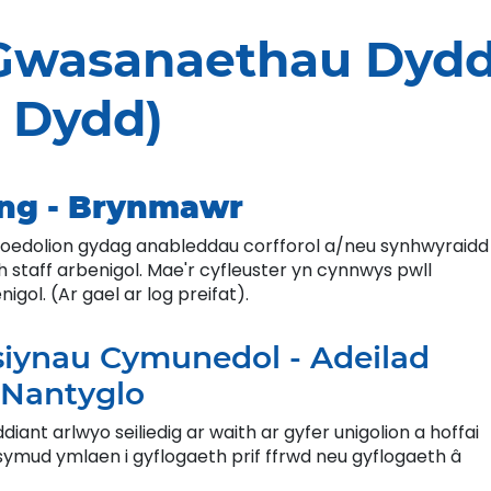
 Gwasanaethau Dyd
 Dydd)
ing - Brynmawr
 oedolion gydag anableddau corfforol a/neu synhwyraidd
staff arbenigol. Mae'r cyfleuster yn cynnwys pwll
gol. (Ar gael ar log preifat).
siynau Cymunedol - Adeilad
 Nantyglo
iant arlwyo seiliedig ar waith ar gyfer unigolion a hoffai
symud ymlaen i gyflogaeth prif ffrwd neu gyflogaeth â