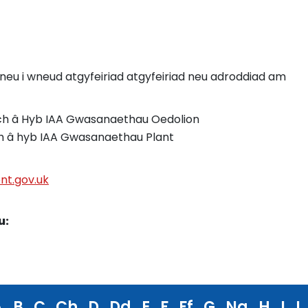
neu i wneud atgyfeiriad atgyfeiriad neu adroddiad am
wch â Hyb IAA Gwasanaethau Oedolion
ch â hyb IAA Gwasanaethau Plant
t.gov.uk
u:
A
B
C
Ch
D
Dd
E
F
Ff
G
Ng
H
I
L