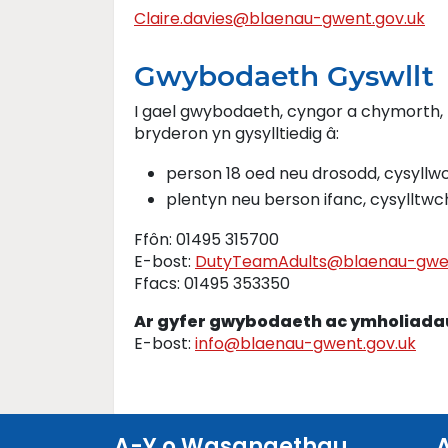
Claire.davies@blaenau-gwent.gov.uk
Gwybodaeth Gyswllt
I gael gwybodaeth, cyngor a chymorth, 
bryderon yn gysylltiedig â:
person 18 oed neu drosodd, cysyll
plentyn neu berson ifanc, cysylltw
Ffôn: 01495 315700
E-bost:
DutyTeamAdults@blaenau-gwen
Ffacs: 01495 353350
Ar gyfer gwybodaeth ac ymholiada
E-bost:
info@blaenau-gwent.gov.uk
A-Y o Wasanaethau