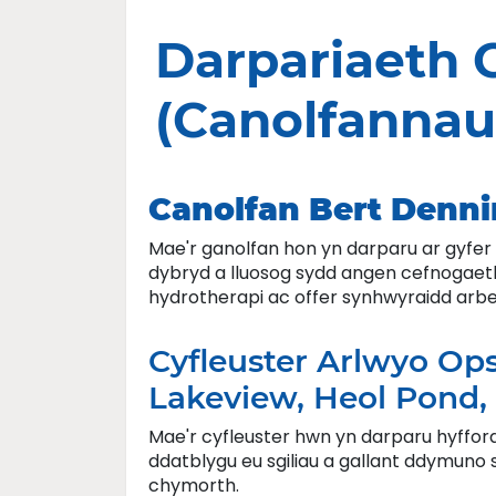
Darpariaeth
(Canolfannau
Canolfan Bert Denn
Mae'r ganolfan hon yn darparu ar gyfer
dybryd a lluosog sydd angen cefnogaeth 
hydrotherapi ac offer synhwyraidd arbeni
Cyfleuster Arlwyo Op
Lakeview, Heol Pond,
Mae'r cyfleuster hwn yn darparu hyffordd
ddatblygu eu sgiliau a gallant ddymuno 
chymorth.