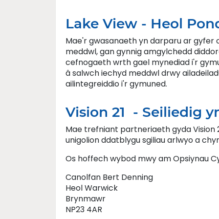
Lake View - Heol Pon
Mae'r gwasanaeth yn darparu ar gyfer 
meddwl, gan gynnig amgylchedd diddorol i
cefnogaeth wrth gael mynediad i'r gymu
â salwch iechyd meddwl drwy ailadeiladu
ailintegreiddio i'r gymuned.
Vision 21 - Seiliedig
Mae trefniant partneriaeth gyda Vision
unigolion ddatblygu sgiliau arlwyo a ch
Os hoffech wybod mwy am Opsiynau Cym
Canolfan Bert Denning
Heol Warwick
Brynmawr
NP23 4AR