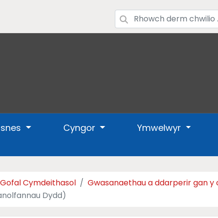
usnes
Cyngor
Ymwelwyr
a Gofal Cymdeithasol
Gwasanaethau a ddarperir gan y
anolfannau Dydd)