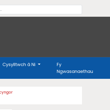
Cysylltwch â Ni
Fy
Ngwasanaethau
 cyngor