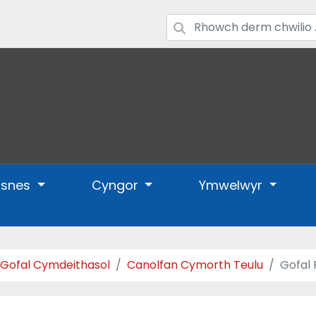
usnes
Cyngor
Ymwelwyr
a Gofal Cymdeithasol
Canolfan Cymorth Teulu
Gofal 