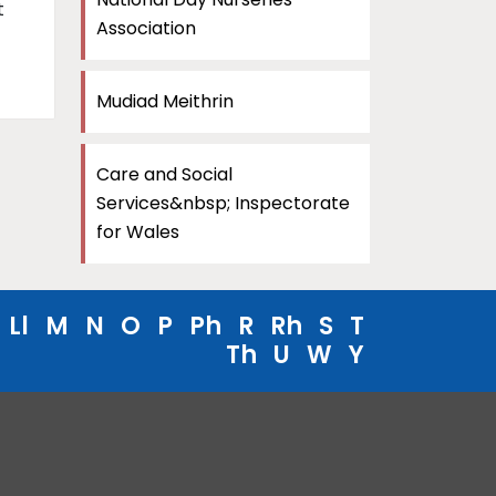
t
Association
Mudiad Meithrin
Care and Social
Services&nbsp; Inspectorate
for Wales
Ll
M
N
O
P
Ph
R
Rh
S
T
Th
U
W
Y