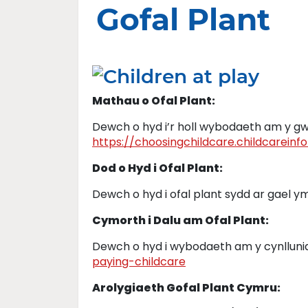
Gofal Plant
Mathau o Ofal Plant:
Dewch o hyd i’r holl wybodaeth am y gw
https://choosingchildcare.childcareinf
Dod o Hyd i Ofal Plant:
Dewch o hyd i ofal plant sydd ar gael y
Cymorth i Dalu am Ofal Plant:
Dewch o hyd i wybodaeth am y cynlluni
paying-childcare
Arolygiaeth Gofal Plant Cymru: