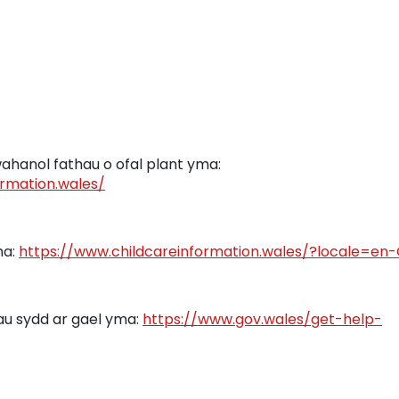
ahanol fathau o ofal plant yma:
ormation.wales/
ma:
https://www.childcareinformation.wales/?locale=en
au sydd ar gael yma:
https://www.gov.wales/get-help-