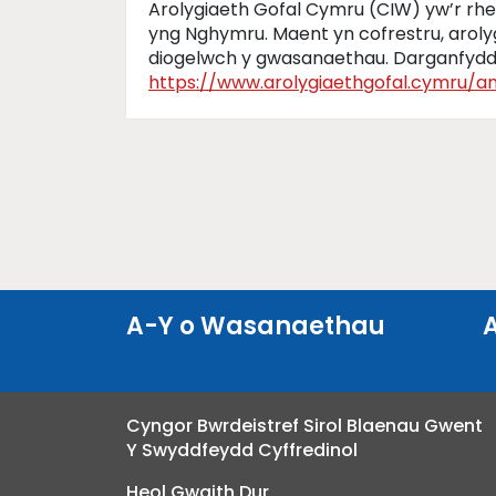
Arolygiaeth Gofal Cymru (CIW) yw’r rheo
yng Nghymru. Maent yn cofrestru, arolyg
diogelwch y gwasanaethau. Darganfyd
https://www.arolygiaethgofal.cymru/
A-Y o Wasanaethau
Cyngor Bwrdeistref Sirol Blaenau Gwent
Y Swyddfeydd Cyffredinol
Heol Gwaith Dur