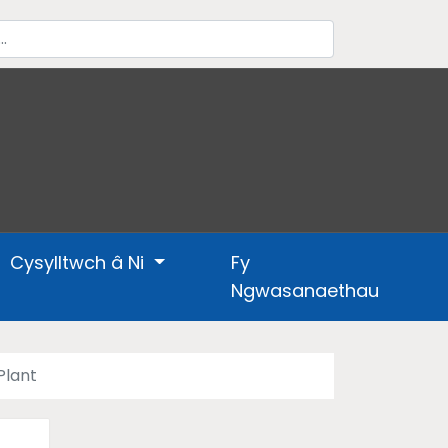
Cysylltwch â Ni
Fy
Ngwasanaethau
Plant