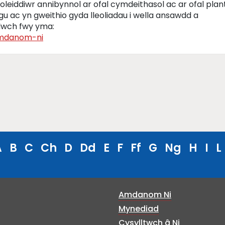
leiddiwr annibynnol ar ofal cymdeithasol ac ar ofal plan
u ac yn gweithio gyda lleoliadau i wella ansawdd a
dwch fwy yma:
amdanom-ni
A
B
C
Ch
D
Dd
E
F
Ff
G
Ng
H
I
L
Amdanom Ni
Mynediad
Cysylltwch â Ni