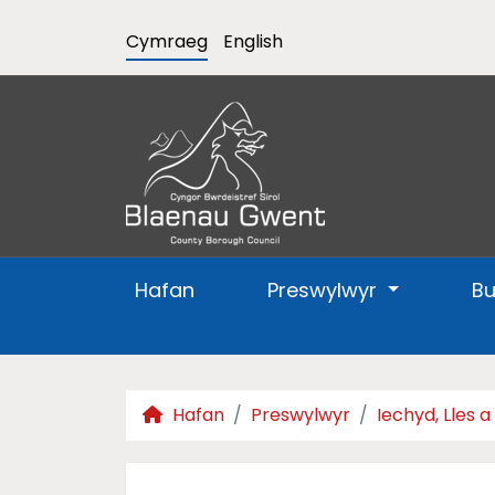
Cymraeg
English
Hafan
Preswylwyr
B
Hafan
Preswylwyr
Iechyd, Lles 