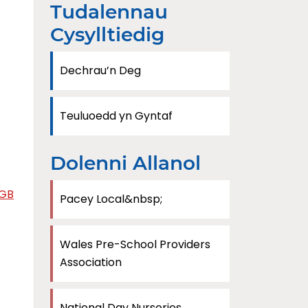
Tudalennau
Cysylltiedig
Dechrau’n Deg
Teuluoedd yn Gyntaf
Dolenni Allanol
-GB
Pacey Local&nbsp;
Wales Pre-School Providers
Association
National Day Nurseries