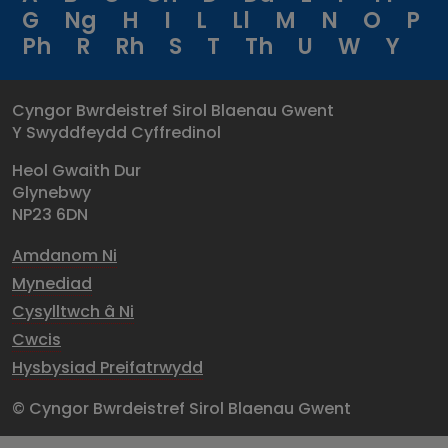
G
Ng
H
I
L
Ll
M
N
O
P
Ph
R
Rh
S
T
Th
U
W
Y
Cyngor Bwrdeistref Sirol Blaenau Gwent
Y Swyddfeydd Cyffredinol
Heol Gwaith Dur
Glynebwy
NP23 6DN
Amdanom Ni
Mynediad
Cysylltwch â Ni
Cwcis
Hysbysiad Preifatrwydd
© Cyngor Bwrdeistref Sirol Blaenau Gwent