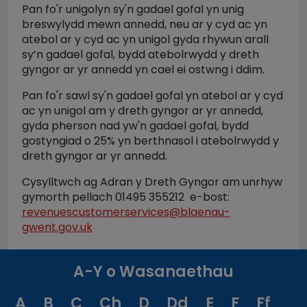
Pan fo'r unigolyn sy'n gadael gofal yn unig
breswylydd mewn annedd, neu ar y cyd ac yn
atebol ar y cyd ac yn unigol gyda rhywun arall
sy’n gadael gofal, bydd atebolrwydd y dreth
gyngor ar yr annedd yn cael ei ostwng i ddim.
Pan fo'r sawl sy'n gadael gofal yn atebol ar y cyd
ac yn unigol am y dreth gyngor ar yr annedd,
gyda pherson nad yw'n gadael gofal, bydd
gostyngiad o 25% yn berthnasol i atebolrwydd y
dreth gyngor ar yr annedd.
Cysylltwch ag Adran y Dreth Gyngor am unrhyw
gymorth pellach 01495 355212 e-bost:
revenuescustomerservices@blaenau-
gwent.gov.uk
A-Y o Wasanaethau
A
B
C
Ch
D
Dd
E
F
Ff