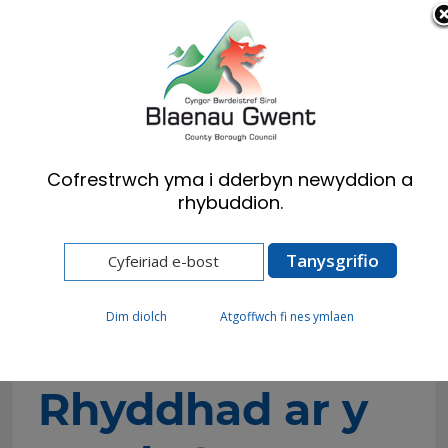
Cymraeg
English
Cofrestrwch yma i dderbyn newyddion a
rhybuddion.
Hafan
Preswylwyr
Iechyd, Lles a Gofal Cymdeithasol
Cael yr help rydych ei angen
Rhyddhad ar y Dreth Gyngor ar gyfer Pobl syn
Gadael Gofal
Dim diolch
Atgoffwch fi nes ymlaen
Rhyddhad ar y