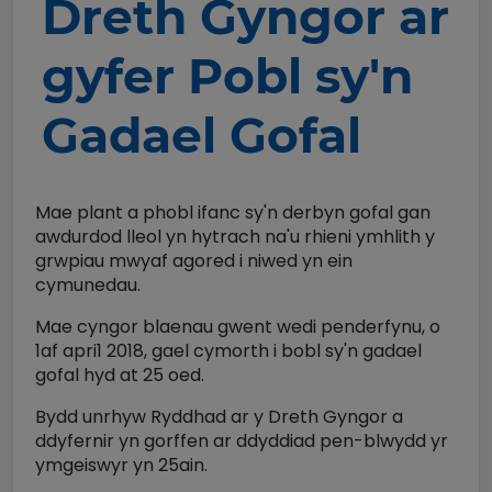
Dreth Gyngor ar
gyfer Pobl sy'n
Gadael Gofal
Mae plant a phobl ifanc sy'n derbyn gofal gan
awdurdod lleol yn hytrach na'u rhieni ymhlith y
grwpiau mwyaf agored i niwed yn ein
cymunedau.
Mae cyngor blaenau gwent wedi penderfynu, o
1af apri1 2018, gael cymorth i bobl sy'n gadael
gofal hyd at 25 oed.
Bydd unrhyw Ryddhad ar y Dreth Gyngor a
ddyfernir yn gorffen ar ddyddiad pen-blwydd yr
ymgeiswyr yn 25ain.