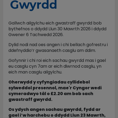
Gwyrdd
Gallwch ailgylchu eich gwastraff gwyrdd bob
bythefnos o ddydd Llun 30 Mawrth 2026 i ddydd
Gwener 6 Tachwedd 2026.
Dylid nodi nad oes angen i chi bellach gofrestru i
ddefnyddio’r gwasanaeth casglu am ddim.
Gofynnir i chi roi eich sachau gwyrdd mas i gael
eu casglu cyn 7am ar eich diwrnod casglu, yn
eich man casglu ailgylchu.
Oherwydd y cyfyngiadau cyllidebol
sylweddol presennol, mae'r Cyngor wedi
cymeradwyo tâl o £2.20 am bob sach
gwastraff gwyrdd.
Os ydych angen sachau gwyrdd, fydd ar
gael i’w harchebu o ddydd Llun 23 Mawrth,