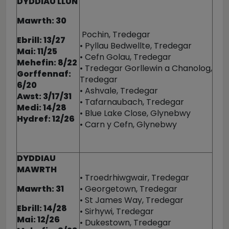
DYDDIAU LLUN
Mawrth: 30
Pochin, Tredegar
Ebrill: 13/27
• Pyllau Bedwellte, Tredegar
Mai: 11/25
• Cefn Golau, Tredegar
Mehefin: 8/22
• Tredegar Gorllewin a Chanolog,
Gorffennaf:
Tredegar
6/20
• Ashvale, Tredegar
Awst: 3/17/31
• Tafarnaubach, Tredegar
Medi: 14/28
• Blue Lake Close, Glynebwy
Hydref: 12/26
• Carn y Cefn, Glynebwy
DYDDIAU
MAWRTH
• Troedrhiwgwair, Tredegar
Mawrth: 31
• Georgetown, Tredegar
• St James Way, Tredegar
Ebrill: 14/28
• Sirhywi, Tredegar
Mai: 12/26
• Dukestown, Tredegar