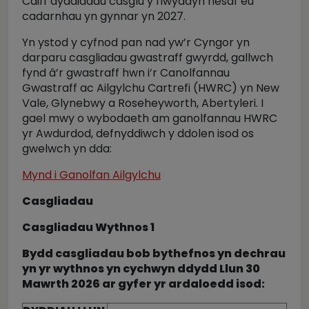
Caiff dyddiadau casglu y flwyddyn nesaf eu
cadarnhau yn gynnar yn 2027.
Yn ystod y cyfnod pan nad yw’r Cyngor yn
darparu casgliadau gwastraff gwyrdd, gallwch
fynd â’r gwastraff hwn i’r Canolfannau
Gwastraff ac Ailgylchu Cartrefi (HWRC) yn New
Vale, Glynebwy a Roseheyworth, Abertyleri. I
gael mwy o wybodaeth am ganolfannau HWRC
yr Awdurdod, defnyddiwch y ddolen isod os
gwelwch yn dda:
Mynd i Ganolfan Ailgylchu
Casgliadau
Casgliadau Wythnos 1
Bydd casgliadau bob bythefnos yn dechrau
yn yr wythnos yn cychwyn ddydd Llun 30
Mawrth 2026 ar gyfer yr ardaloedd isod: