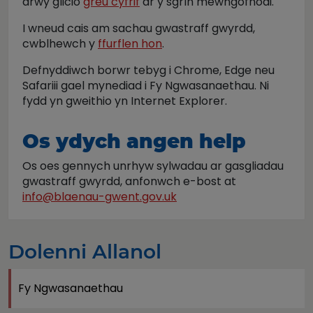
drwy glicio
greu cyfrif
ar y sgrîn mewngofnodi.
I wneud cais am sachau gwastraff gwyrdd,
cwblhewch y
ffurflen hon
.
Defnyddiwch borwr tebyg i Chrome, Edge neu
Safariii gael mynediad i Fy Ngwasanaethau. Ni
fydd yn gweithio yn Internet Explorer.
Os ydych angen help
Os oes gennych unrhyw sylwadau ar gasgliadau
gwastraff gwyrdd, anfonwch e-bost at
info@blaenau-gwent.gov.uk
Dolenni Allanol
Fy Ngwasanaethau