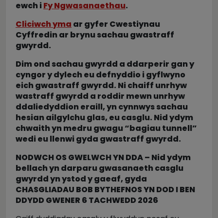
ewch i
Fy Ngwasanaethau
.
Cliciwch yma
ar gyfer Cwestiynau
Cyffredin ar brynu sachau gwastraff
gwyrdd.
Dim ond sachau gwyrdd a ddarperir gan y
cyngor y dylech eu defnyddio i gyflwyno
eich gwastraff gwyrdd. Ni chaiff unrhyw
wastraff gwyrdd a roddir mewn unrhyw
ddaliedyddion eraill, yn cynnwys sachau
hesian ailgylchu glas, eu casglu. Nid ydym
chwaith yn medru gwagu “bagiau tunnell”
wedi eu llenwi gyda gwastraff gwyrdd.
NODWCH OS GWELWCH YN DDA – Nid ydym
bellach yn darparu gwasanaeth casglu
gwyrdd yn ystod y gaeaf, gyda
CHASGLIADAU BOB BYTHEFNOS YN DOD I BEN
DDYDD GWENER 6 TACHWEDD 2026