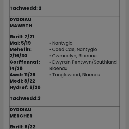
Tachwedd: 2
DYDDIAU
MAWRTH
Ebrill: 7/21
Mai: 5/19
• Nantyglo
Mehefin:
• Coed Cae, Nantyglo
2/16/30
• Cwmcelyn, Blaenau
Gorffennaf:
• Dwyrain Pentwyn/Southland,
14/28
Blaenau
Awst: 11/25
• Tanglewood, Blaenau
Medi: 8/22
Hydref: 6/20
Tachwedd:3
DYDDIAU
MERCHER
Ebrill: 8/22