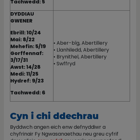
Tachwedd: 5
DYDDIAU
GWENER
Ebrill: 10/24
Mai: 8/22
• Aber-bîg, Abertillery
Mehefin: 5/19
• Llanhiledd, Abertillery
Gorffennaf:
• Brynithel, Abertillery
3/17/31
• Swffryd
Awst: 14/28
Medi: 11/25
Hydref: 9/23
Tachwedd: 6
Cyn i chi ddechrau
Byddwch angen eich enw defnyddiwr a
chyfrinair Fy Ngwasanaethau neu greu cyfrif