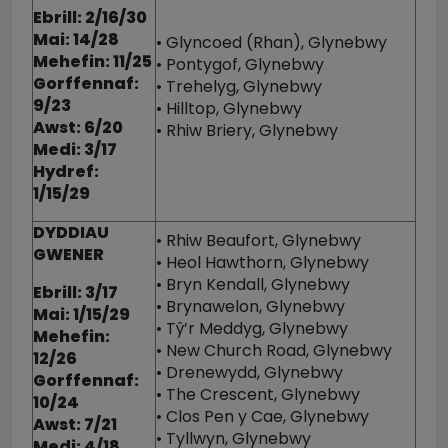
Ebrill: 2/16/30
Mai: 14/28
• Glyncoed (Rhan), Glynebwy
Mehefin: 11/25
• Pontygof, Glynebwy
Gorffennaf:
• Trehelyg, Glynebwy
9/23
• Hilltop, Glynebwy
Awst: 6/20
• Rhiw Briery, Glynebwy
Medi: 3/17
Hydref:
1/15/29
DYDDIAU
• Rhiw Beaufort, Glynebwy
GWENER
• Heol Hawthorn, Glynebwy
• Bryn Kendall, Glynebwy
Ebrill: 3/17
• Brynawelon, Glynebwy
Mai: 1/15/29
• Tŷ’r Meddyg, Glynebwy
Mehefin:
• New Church Road, Glynebwy
12/26
• Drenewydd, Glynebwy
Gorffennaf:
• The Crescent, Glynebwy
10/24
• Clos Pen y Cae, Glynebwy
Awst: 7/21
• Tyllwyn, Glynebwy
Medi: 4/18