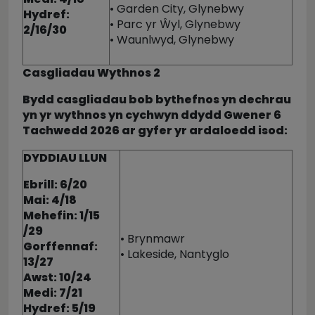
• Garden City, Glynebwy
Hydref:
• Parc yr Ŵyl, Glynebwy
2/16/30
• Waunlwyd, Glynebwy
Casgliadau Wythnos 2
Bydd casgliadau bob bythefnos yn dechrau
yn yr wythnos yn cychwyn ddydd Gwener 6
Tachwedd
2026
ar gyfer yr ardaloedd isod:
DYDDIAU LLUN
Ebrill: 6/20
Mai: 4/18
Mehefin: 1/15
/29
• Brynmawr
Gorffennaf:
• Lakeside, Nantyglo
13/27
Awst: 10/24
Medi: 7/21
Hydref: 5/19