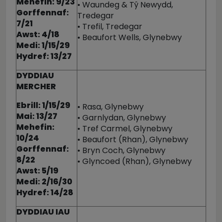
Mehefin: 9/23
• Waundeg & Tŷ Newydd,
Gorffennaf:
Tredegar
7/21
• Trefil, Tredegar
Awst: 4/18
• Beaufort Wells, Glynebwy
Medi: 1/15/29
Hydref: 13/27
DYDDIAU
MERCHER
Ebrill: 1/15/29
• Rasa, Glynebwy
Mai: 13/27
• Garnlydan, Glynebwy
Mehefin:
• Tref Carmel, Glynebwy
10/24
• Beaufort (Rhan), Glynebwy
Gorffennaf:
• Bryn Coch, Glynebwy
8/22
• Glyncoed (Rhan), Glynebwy
Awst: 5/19
Medi: 2/16/30
Hydref: 14/28
DYDDIAU IAU