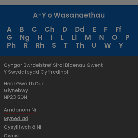
A-Y o Wasanaethau
A
B
C
Ch
D
Dd
E
F
Ff
G
Ng
H
I
L
Ll
M
N
O
P
Ph
R
Rh
S
T
Th
U
W
Y
Cyngor Bwrdeistref Sirol Blaenau Gwent
Y Swyddfeydd Cyffredinol
Heol Gwaith Dur
Glynebwy
NP23 6DN
Amdanom Ni
Mynediad
Cysylltwch â Ni
Cwcis