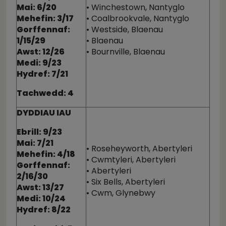
Mai: 6/20
• Winchestown, Nantyglo
Mehefin: 3/17
• Coalbrookvale, Nantyglo
Gorffennaf:
• Westside, Blaenau
1/15/29
• Blaenau
Awst: 12/26
• Bournville, Blaenau
Medi: 9/23
Hydref: 7/21
Tachwedd: 4
DYDDIAU IAU
Ebrill: 9/23
Mai: 7/21
• Roseheyworth, Abertyleri
Mehefin: 4/18
• Cwmtyleri, Abertyleri
Gorffennaf:
• Abertyleri
2/16/30
• Six Bells, Abertyleri
Awst: 13/27
• Cwm, Glynebwy
Medi: 10/24
Hydref: 8/22