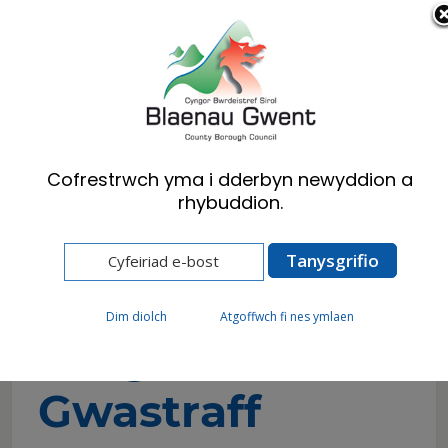
Cymraeg
English
Cofrestrwch yma i dderbyn newyddion a
rhybuddion.
Hafan
Preswylwyr
Gwastraff ac Ailgylchu
Seasonal Collections
Casgliad Gwastraff Gwyrdd
Dim diolch
Atgoffwch fi nes ymlaen
Casgliad
Gwastraff