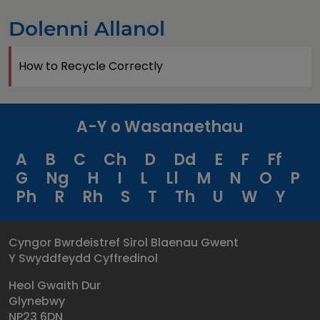
Dolenni Allanol
How to Recycle Correctly
A-Y o Wasanaethau
A
B
C
Ch
D
Dd
E
F
Ff
G
Ng
H
I
L
Ll
M
N
O
P
Ph
R
Rh
S
T
Th
U
W
Y
Cyngor Bwrdeistref Sirol Blaenau Gwent
Y Swyddfeydd Cyffredinol
Heol Gwaith Dur
Glynebwy
NP23 6DN