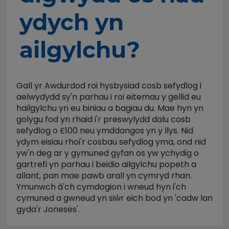
ydych yn
ailgylchu?
Gall yr Awdurdod roi hysbysiad cosb sefydlog i
aelwydydd sy'n parhau i roi eitemau y gellid eu
hailgylchu yn eu biniau a bagiau du. Mae hyn yn
golygu fod yn rhaid i'r preswylydd dalu cosb
sefydlog o £100 neu ymddangos yn y llys. Nid
ydym eisiau rhoi'r cosbau sefydlog yma, ond nid
yw'n deg ar y gymuned gyfan os yw ychydig o
gartrefi yn parhau i beidio ailgylchu popeth a
allant, pan mae pawb arall yn cymryd rhan.
Ymunwch â'ch cymdogion i wneud hyn i'ch
cymuned a gwneud yn siŵr eich bod yn 'cadw lan
gyda'r Joneses'.