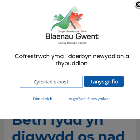
Cymraeg
English
Cofrestrwch yma i dderbyn newyddion a
rhybuddion.
Hafan
Preswylwyr
Gwastraff ac Ailgylchu
Ailgylchu
Beth fydd yn digwydd os nad ydych yn
ailgylchu?
Dim diolch
Atgoffwch fi nes ymlaen
Beth fydd yn
digwydd os nad