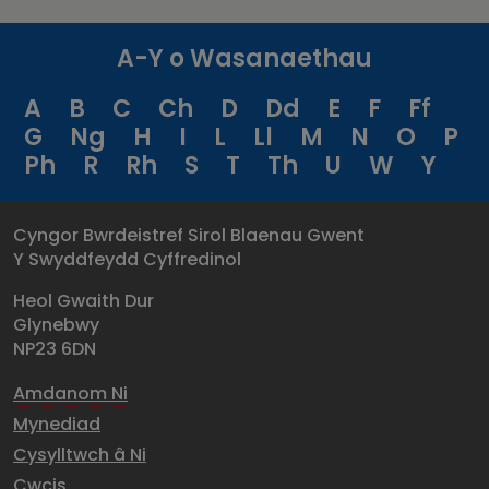
A-Y o Wasanaethau
A
B
C
Ch
D
Dd
E
F
Ff
G
Ng
H
I
L
Ll
M
N
O
P
Ph
R
Rh
S
T
Th
U
W
Y
Cyngor Bwrdeistref Sirol Blaenau Gwent
Y Swyddfeydd Cyffredinol
Heol Gwaith Dur
Glynebwy
NP23 6DN
Amdanom Ni
Mynediad
Cysylltwch â Ni
Cwcis