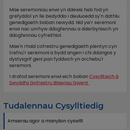
Mae seremonïau enwi yn ddewis heb fod yn
grefyddol yn lle bedyddio i deuluoedd sy'n dathlu
genedigaeth baban newydd. Nid yw'r seremoni
enwi nac unrhyw ddogfennau a dderbyniwch yn
ddogfennau cyfreithiol.
Mae'n rhaid cofrestru genedigaeth plentyn cyn
trefnu'r seremoni a bydd angen i chi ddangos y
dystysgrif geni pan fyddwch yn archebu'r
seremoni.
I drafod seremoni enwi eich baban
Cysylltwch â
Swyddfa Gofrestru Blaenau Gwent
Tudalennau Cysylltiedig
Amserau agor a manylion cyswllt