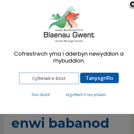
Cymraeg
English
Cofrestrwch yma i dderbyn newyddion a
rhybuddion.
Hafan
Preswylwyr
Genedigaethau marwolaethau & priodasau
Seremonïau enwi babanod
Dim diolch
Atgoffwch fi nes ymlaen
Seremonïau
enwi babanod