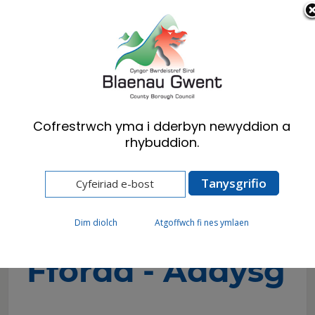
Cymraeg
English
Cofrestrwch yma i dderbyn newyddion a
rhybuddion.
Hafan
Preswylwyr
Diogelwch Ffordd
Diogelwch Ffordd - Addysg
Diogelwch
Dim diolch
Atgoffwch fi nes ymlaen
Ffordd - Addysg