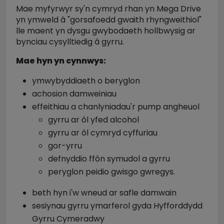
Mae myfyrwyr sy'n cymryd rhan yn Mega Drive
yn ymweld â "gorsafoedd gwaith rhyngweithiol"
lle maent yn dysgu gwybodaeth hollbwysig ar
bynciau cysylltiedig â gyrru.
Mae hyn yn cynnwys:
ymwybyddiaeth o beryglon
achosion damweiniau
effeithiau a chanlyniadau'r pump angheuol
gyrru ar ôl yfed alcohol
gyrru ar ôl cymryd cyffuriau
gor-yrru
defnyddio ffôn symudol a gyrru
peryglon peidio gwisgo gwregys.
beth hyn i'w wneud ar safle damwain
sesiynau gyrru ymarferol gyda Hyfforddydd
Gyrru Cymeradwy