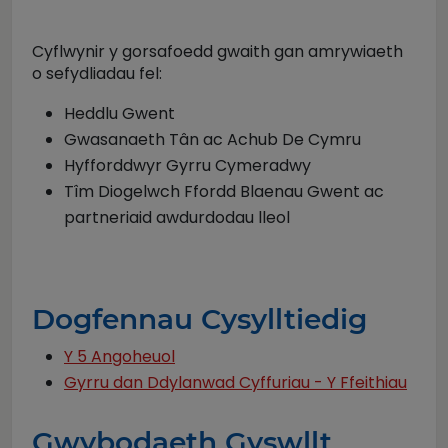
Cyflwynir y gorsafoedd gwaith gan amrywiaeth
o sefydliadau fel:
Heddlu Gwent
Gwasanaeth Tân ac Achub De Cymru
Hyfforddwyr Gyrru Cymeradwy
Tîm Diogelwch Ffordd Blaenau Gwent ac
partneriaid awdurdodau lleol
Dogfennau Cysylltiedig
Y 5 Angoheuol
Gyrru dan Ddylanwad Cyffuriau - Y Ffeithiau
Gwybodaeth Gyswllt