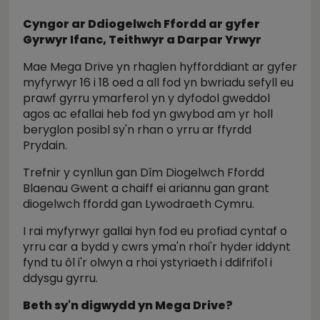
Cyngor ar Ddiogelwch Ffordd ar gyfer
Gyrwyr Ifanc, Teithwyr a Darpar Yrwyr
Mae Mega Drive yn rhaglen hyfforddiant ar gyfer
myfyrwyr 16 i 18 oed a all fod yn bwriadu sefyll eu
prawf gyrru ymarferol yn y dyfodol gweddol
agos ac efallai heb fod yn gwybod am yr holl
beryglon posibl sy'n rhan o yrru ar ffyrdd
Prydain.
Trefnir y cynllun gan Dîm Diogelwch Ffordd
Blaenau Gwent a chaiff ei ariannu gan grant
diogelwch ffordd gan Lywodraeth Cymru.
I rai myfyrwyr gallai hyn fod eu profiad cyntaf o
yrru car a bydd y cwrs yma'n rhoi'r hyder iddynt
fynd tu ôl i'r olwyn a rhoi ystyriaeth i ddifrifol i
ddysgu gyrru.
Beth sy'n digwydd yn Mega Drive?