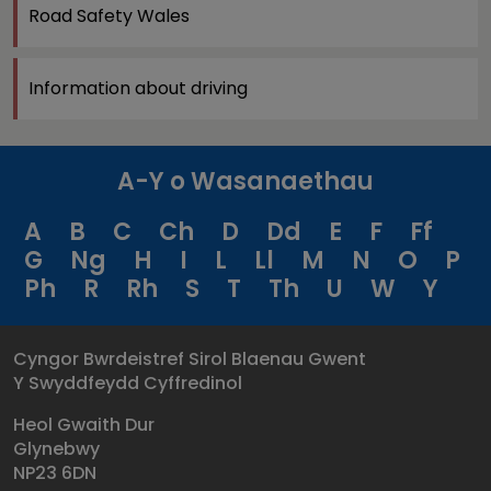
Road Safety Wales
Information about driving
A-Y o Wasanaethau
A
B
C
Ch
D
Dd
E
F
Ff
G
Ng
H
I
L
Ll
M
N
O
P
Ph
R
Rh
S
T
Th
U
W
Y
Cyngor Bwrdeistref Sirol Blaenau Gwent
Y Swyddfeydd Cyffredinol
Heol Gwaith Dur
Glynebwy
NP23 6DN