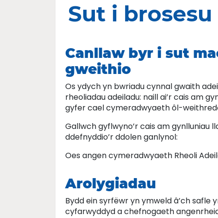
Sut i brosesu
Canllaw byr i sut ma
gweithio
Os ydych yn bwriadu cynnal gwaith ade
rheoliadau adeiladu: naill ai’r cais am gy
gyfer cael cymeradwyaeth ôl-weithredol
Gallwch gyflwyno’r cais am gynlluniau l
ddefnyddio’r ddolen ganlynol:
Oes angen cymeradwyaeth Rheoli Adeil
Arolygiadau
Bydd ein syrfëwr yn ymweld â’ch safle yn 
cyfarwyddyd a chefnogaeth angenrheidi