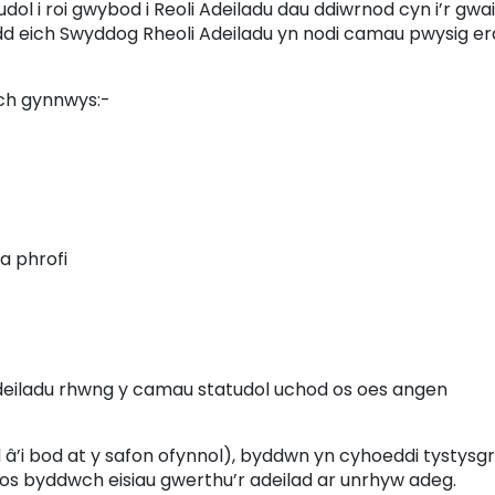
ol i roi gwybod i Reoli Adeiladu dau ddiwrnod cyn i’r gwa
dd eich Swyddog Rheoli Adeiladu yn nodi camau pwysig era
ach gynnwys:-
a phrofi
Adeiladu rhwng y camau statudol uchod os oes angen
â’i bod at y safon ofynnol), byddwn yn cyhoeddi tystysgr
s byddwch eisiau gwerthu’r adeilad ar unrhyw adeg.