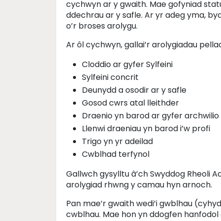
cychwyn ar y gwaith. Mae gofyniad statud
ddechrau ar y safle. Ar yr adeg yma, by
o’r broses arolygu.
Ar ôl cychwyn, gallai’r arolygiadau pell
Cloddio ar gyfer Sylfeini
Sylfeini concrit
Deunydd a osodir ar y safle
Gosod cwrs atal lleithder
Draenio yn barod ar gyfer archwilio 
Llenwi draeniau yn barod i’w profi
Trigo yn yr adeilad
Cwblhad terfynol
Gallwch gysylltu â’ch Swyddog Rheoli 
arolygiad rhwng y camau hyn arnoch.
Pan mae’r gwaith wedi’i gwblhau (cyhyd 
cwblhau. Mae hon yn ddogfen hanfodol o