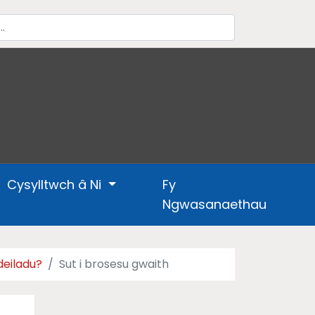
Cysylltwch â Ni
Fy
Ngwasanaethau
deiladu?
Sut i brosesu gwaith