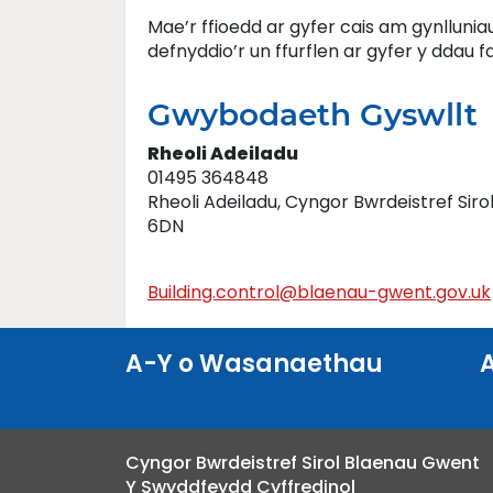
Mae’r ffioedd ar gyfer cais am gynlluniau
defnyddio’r un ffurflen ar gyfer y ddau fa
Gwybodaeth Gyswllt
Rheoli Adeiladu
01495 364848
Rheoli Adeiladu, Cyngor Bwrdeistref Sir
6DN
Building.control@blaenau-gwent.gov.uk
A-Y o Wasanaethau
Cyngor Bwrdeistref Sirol Blaenau Gwent
Y Swyddfeydd Cyffredinol