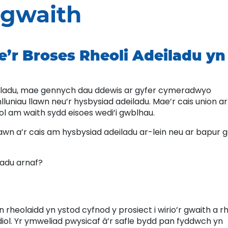
 gwaith
e’r Broses Rheoli Adeiladu yn
iladu, mae gennych dau ddewis ar gyfer cymeradwyo
nlluniau llawn neu’r hysbysiad adeiladu. Mae’r cais union ar
 am waith sydd eisoes wedi’i gwblhau.
lawn a’r cais am hysbysiad adeiladu ar-lein neu ar bapur 
adu arnaf?
rheolaidd yn ystod cyfnod y prosiect i wirio’r gwaith a rh
ol. Yr ymweliad pwysicaf â’r safle bydd pan fyddwch yn