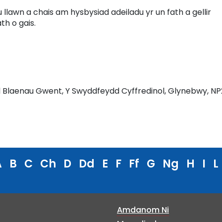
 llawn a chais am hysbysiad adeiladu yr un fath a gellir
th o gais.
ol Blaenau Gwent, Y Swyddfeydd Cyffredinol, Glynebwy, NP
A
B
C
Ch
D
Dd
E
F
Ff
G
Ng
H
I
L
Amdanom Ni