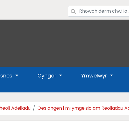
usnes
Cyngor
Ymwelwyr
heoli Adeiladu
Oes angen i mi ymgeisio am Reoliadau A