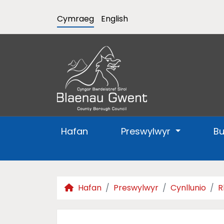
Cymraeg
English
Hafan
Preswylwyr
B
Hafan
Preswylwyr
Cynllunio
R