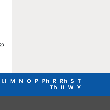
23
Ll
M
N
O
P
Ph
R
Rh
S
T
Th
U
W
Y