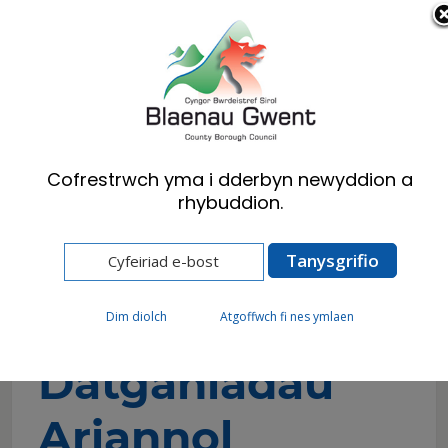
Cymraeg
English
Cofrestrwch yma i dderbyn newyddion a
rhybuddion.
Hafan
Preswylwyr
Cynllunio
Rheoli Adeiladu
Datganiadau Ariannol Blynyddol Rheoli
Adeiladu
Dim diolch
Atgoffwch fi nes ymlaen
Datganiadau
Ariannol