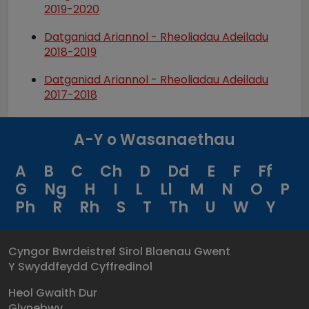
2019-2020
Datganiad Ariannol - Rheoliadau Adeiladu
2018-2019
Datganiad Ariannol - Rheoliadau Adeiladu
2017-2018
A-Y o Wasanaethau
A
B
C
Ch
D
Dd
E
F
Ff
G
Ng
H
I
L
Ll
M
N
O
P
Ph
R
Rh
S
T
Th
U
W
Y
Cyngor Bwrdeistref Sirol Blaenau Gwent
Y Swyddfeydd Cyffredinol
Heol Gwaith Dur
Glynebwy