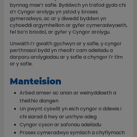
bynnag mae’r safle. Byddwch yn trafod gyda chi
a’r Cyngor arolygu yn ystod y broses
gymeradwyo, ac ar y diwedd byddwn yn
cyhoeddi argymhellion ar gyfer cymeradwyaeth,
fel bo’n briodol, ar gyfer y Cyngor arolygu.
Unwaith i’r gwaith gychwyn ar y safle, y cyngor
perthnasol bydd yn rheoli’r cam adeiladu a
darparu arolygiadau ar y safle a chyngor i’r tîm
ar y safle.
Manteision
Arbed amser ac arian ar weinyddiaeth a
theithio diangen
Un pwynt cyswllt yn eich cyngor o ddewis i
chi siarad â hwy ar unrhyw adeg
Cyngor cyson ar safonau adeiladu
Proses cymeradwyo symlach a chyflymach