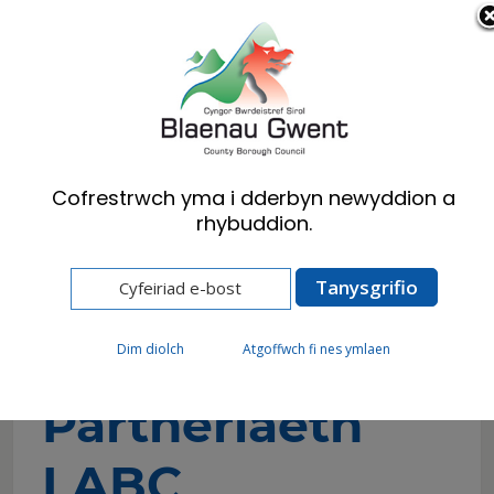
Cymraeg
English
Cofrestrwch yma i dderbyn newyddion a
rhybuddion.
Hafan
Preswylwyr
Cynllunio
Rheoli Adeiladu
Cynllun Partneriaeth LABC
Cynllun
Dim diolch
Atgoffwch fi nes ymlaen
Partneriaeth
LABC