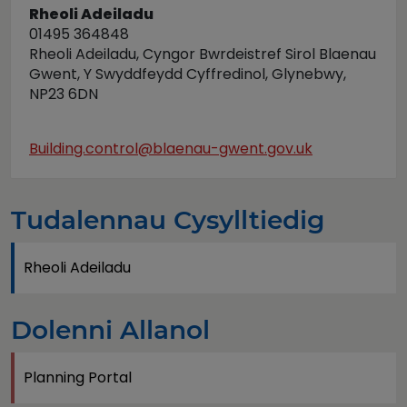
Rheoli Adeiladu
01495 364848
Rheoli Adeiladu, Cyngor Bwrdeistref Sirol Blaenau
Gwent, Y Swyddfeydd Cyffredinol, Glynebwy,
NP23 6DN
Building.control@blaenau-gwent.gov.uk
Tudalennau Cysylltiedig
Rheoli Adeiladu
Dolenni Allanol
Planning Portal