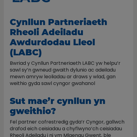
Cynllun Partneriaeth
Rheoli Adeiladu
Awdurdodau Lleol
(LABC)
Bwriad y Cynllun Partneriaeth LABC yw helpu’r
sawl sy’n gwneud gwaith dylunio ac adeiladu
mewn amryw leoliadau ar draws y wlad, gan
weithio gyda sawl cyngor gwahanol
Sut mae’r cynllun yn
gweithio?
Fel partner cofrestredig gyda’r Cyngor, gallwch
drafod eich ceisiadau a chyflwyno’ch ceisiadau
Rheoli Adeiladu i ni ym Mlaenau Gwent, ble