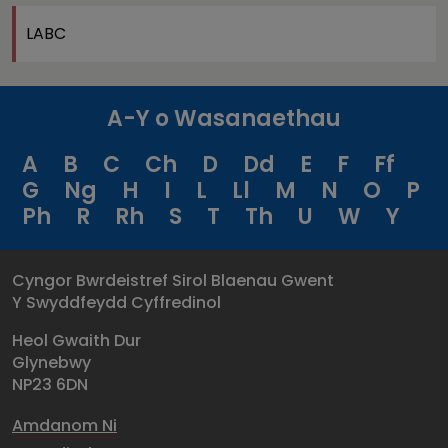
LABC
A-Y o Wasanaethau
A
B
C
Ch
D
Dd
E
F
Ff
G
Ng
H
I
L
Ll
M
N
O
P
Ph
R
Rh
S
T
Th
U
W
Y
Cyngor Bwrdeistref Sirol Blaenau Gwent
Y Swyddfeydd Cyffredinol
Heol Gwaith Dur
Glynebwy
NP23 6DN
Amdanom Ni