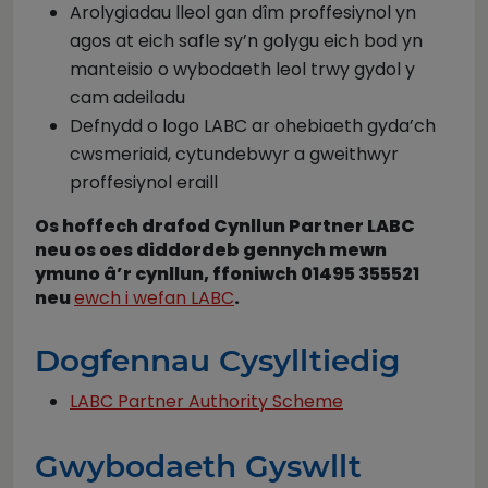
Arolygiadau lleol gan dîm proffesiynol yn
agos at eich safle sy’n golygu eich bod yn
manteisio o wybodaeth leol trwy gydol y
cam adeiladu
Defnydd o logo LABC ar ohebiaeth gyda’ch
cwsmeriaid, cytundebwyr a gweithwyr
proffesiynol eraill
Os hoffech drafod Cynllun Partner LABC
neu os oes diddordeb gennych mewn
ymuno â’r cynllun, ffoniwch 01495 355521
neu
ewch i wefan LABC
.
Dogfennau Cysylltiedig
LABC Partner Authority Scheme
Gwybodaeth Gyswllt