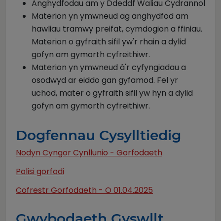
Anghydfodau am y Ddeddf Waliau Cydrannol
Materion yn ymwneud ag anghydfod am
hawliau tramwy preifat, cymdogion a ffiniau.
Materion o gyfraith sifil yw'r rhain a dylid
gofyn am gymorth cyfreithiwr.
Materion yn ymwneud â'r cyfyngiadau a
osodwyd ar eiddo gan gyfamod. Fel yr
uchod, mater o gyfraith sifil yw hyn a dylid
gofyn am gymorth cyfreithiwr.
Dogfennau Cysylltiedig
Nodyn Cyngor Cynllunio - Gorfodaeth
Polisi gorfodi
Cofrestr Gorfodaeth - O 01.04.2025
Gwybodaeth Gyswllt