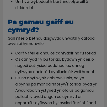
Unrhyw wybodaeth berthnasol/eraill â
diddordeb
Pa gamau gaiff eu
cymryd?
Gall nifer o bethau ddigwydd unwaith y cafodd
cwyn ei hymchwilio:
Caiff y ffeil ei chau os canfyddir na fu toriad
Os canfyddir y bu toriad, byddwn yn ceisio
negodi datrysiad boddhaol ac annog
cyflwyno caniatâd cynllunio ôl-weithredol
Os na chyflwynir cais cynllunio, ac yn
dibynnu pa mor ddifrifol yw'r toriad, bydd yr
Awdurdod yn ystyried yn ofalus pa gamau
pellach y bydd angen eu cymryd er
enghraifft cyflwyno hysbysiad ffurfiol. Fodd