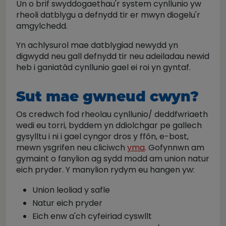
Un o brif swyddogaethau'r system cynllunio yw
rheoli datblygu a defnydd tir er mwyn diogelu'r
amgylchedd.
Yn achlysurol mae datblygiad newydd yn
digwydd neu gall defnydd tir neu adeiladau newid
heb i ganiatâd cynllunio gael ei roi yn gyntaf.
Sut mae gwneud cwyn?
Os credwch fod rheolau cynllunio/ deddfwriaeth
wedi eu torri, byddem yn ddiolchgar pe gallech
gysylltu i ni i gael cyngor dros y ffôn, e-bost,
mewn ysgrifen neu cliciwch
yma
. Gofynnwn am
gymaint o fanylion ag sydd modd am union natur
eich pryder. Y manylion rydym eu hangen yw:
Union leoliad y safle
Natur eich pryder
Eich enw a'ch cyfeiriad cyswllt