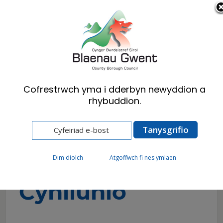
Cymraeg
English
Cofrestrwch yma i dderbyn newyddion a
rhybuddion.
Hafan
Preswylwyr
Cynllunio
Gorfodi Cynllunio
Gorfodi
Dim diolch
Atgoffwch fi nes ymlaen
Cynllunio