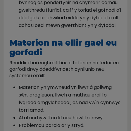
bynnag os penderfynir na chymerir camau
gweithredu ffurfiol, caiff y toriad ei gofnodi a'i
ddatgelu ar chwiliad eiddo yn y dyfodol a all
achosi oedi mewn gwerthiant yn y dyfodol.
Materion na ellir gael eu
gorfodi
Rhoddir rhai enghreifftiau o faterion na fedrir eu
gorfodi drwy ddeddfwriaeth cynllunio neu
systemau eraill:
Materion yn ymwneud yn llwyr â gollwng
sŵn, arogleuon, llwch a mathau eraill o
lygredd amgylcheddol, os nad yw'n cynnwys
torri amod.
Atal unrhyw ffordd neu hawl tramwy.
Problemau parcio ar y stryd.