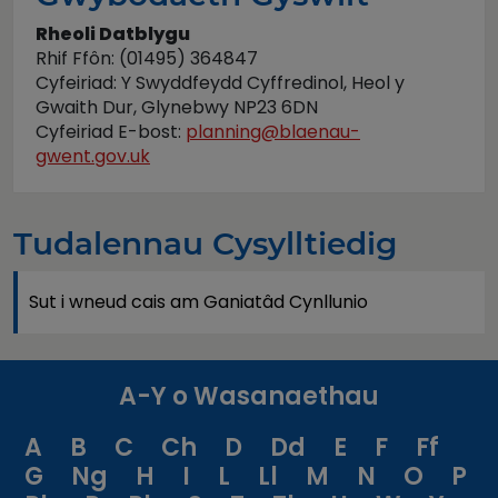
Rheoli Datblygu
Rhif Ffôn: (01495) 364847
Cyfeiriad: Y Swyddfeydd Cyffredinol, Heol y
Gwaith Dur, Glynebwy NP23 6DN
Cyfeiriad E-bost:
planning@blaenau-
gwent.gov.uk
Tudalennau Cysylltiedig
Sut i wneud cais am Ganiatâd Cynllunio
A-Y o Wasanaethau
A
B
C
Ch
D
Dd
E
F
Ff
G
Ng
H
I
L
Ll
M
N
O
P