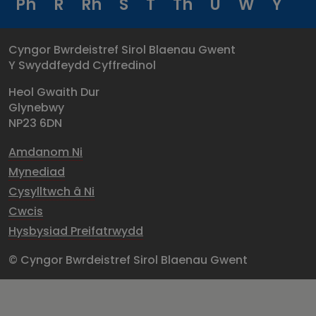
Ph
R
Rh
S
T
Th
U
W
Y
Cyngor Bwrdeistref Sirol Blaenau Gwent
Y Swyddfeydd Cyffredinol
Heol Gwaith Dur
Glynebwy
NP23 6DN
Amdanom Ni
Mynediad
Cysylltwch â Ni
Cwcis
Hysbysiad Preifatrwydd
© Cyngor Bwrdeistref Sirol Blaenau Gwent