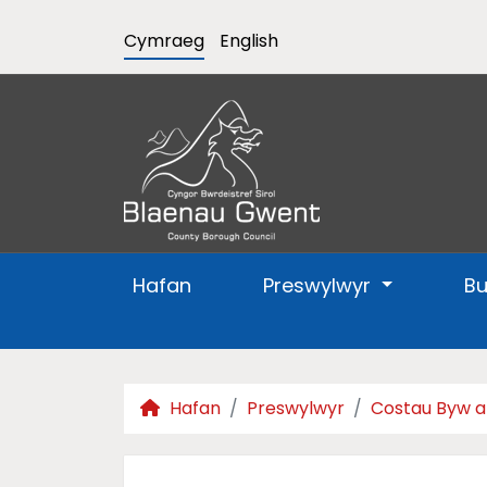
Cymraeg
English
Hafan
Preswylwyr
B
Hafan
Preswylwyr
Costau Byw a