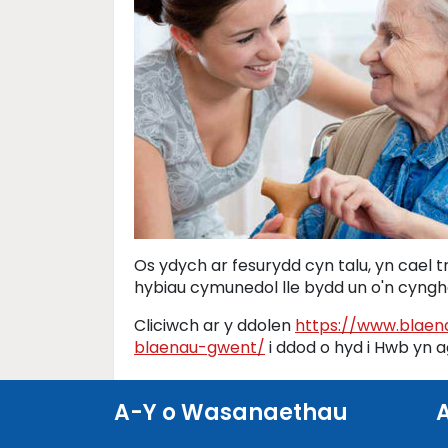
Os ydych ar fesurydd cyn talu, yn cael 
hybiau cymunedol lle bydd un o'n cyngho
Cliciwch ar y ddolen
https://www.blaen
blaenau-gwent/
i ddod o hyd i Hwb yn a
A-Y o Wasanaethau