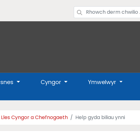
usnes
Cyngor
Ymwelwyr
 Lles Cyngor a Chefnogaeth
Help gyda biliau ynni