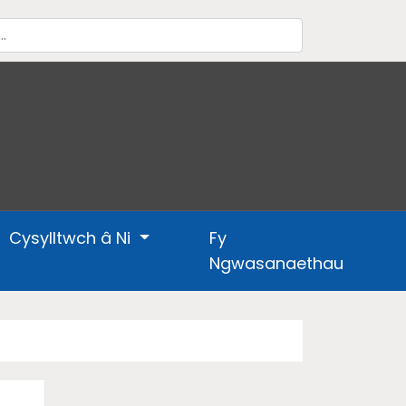
Cysylltwch â Ni
Fy
Ngwasanaethau