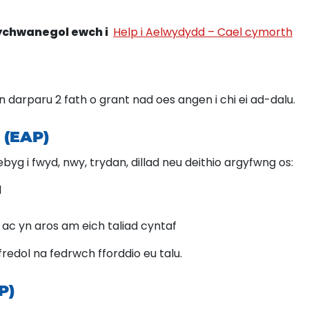
 ychwanegol ewch i
Help i Aelwydydd – Cael cymorth
darparu 2 fath o grant nad oes angen i chi ei ad-dalu.
 (EAP)
byg i fwyd, nwy, trydan, dillad neu deithio argyfwng os:
l
ac yn aros am eich taliad cyntaf
yfredol na fedrwch fforddio eu talu.
P)