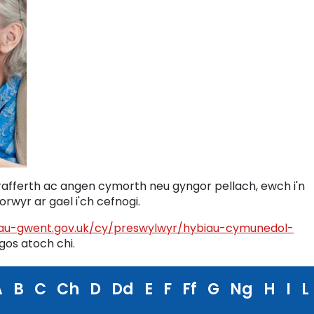
trafferth ac angen cymorth neu gyngor pellach, ewch i'n
rwyr ar gael i'ch cefnogi.
au-gwent.gov.uk/cy/preswylwyr/hybiau-cymunedol-
gos atoch chi.
A
B
C
Ch
D
Dd
E
F
Ff
G
Ng
H
I
L