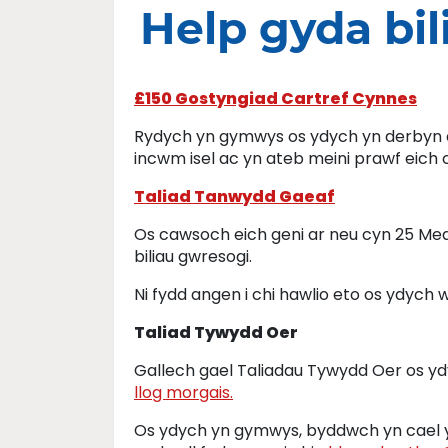
Help gyda bil
£150 Gostyngiad Cartref Cynnes
Rydych yn gymwys os ydych yn derbyn 
incwm isel ac yn ateb meini prawf eich c
Taliad Tanwydd Gaeaf
Os cawsoch eich geni ar neu cyn 25 Medi
biliau gwresogi.
Ni fydd angen i chi hawlio eto os ydych 
Taliad Tywydd Oer
Gallech gael Taliadau Tywydd Oer os y
llog morgais.
Os ydych yn gymwys, byddwch yn cael y 