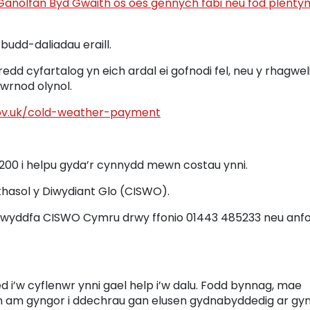
anolfan Byd Gwaith os oes gennych fabi neu fod plenty
 budd-daliadau eraill.
edd cyfartalog yn eich ardal ei gofnodi fel, neu y rhagweli
iwrnod olynol.
v.uk/cold-weather-payment
00 i helpu gyda’r cynnydd mewn costau ynni.
thasol y Diwydiant Glo (CISWO).
 swyddfa CISWO Cymru drwy ffonio 01443 485233 neu anf
d i’w cyflenwr ynni gael help i’w dalu. Fodd bynnag, mae
ofyn am gyngor i ddechrau gan elusen gydnabyddedig ar gy