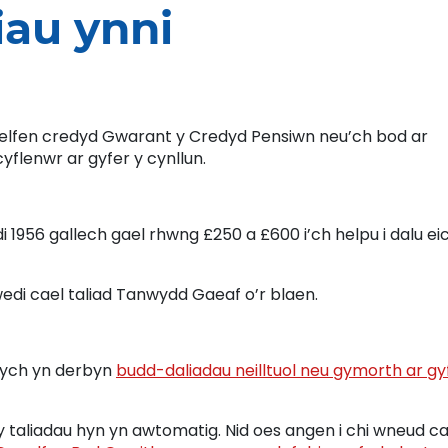
iau ynni
elfen credyd Gwarant y Credyd Pensiwn neu’ch bod ar
yflenwr ar gyfer y cynllun.
 1956 gallech gael rhwng £250 a £600 i’ch helpu i dalu ei
wedi cael taliad Tanwydd Gaeaf o’r blaen.
dych yn derbyn
budd-daliadau neilltuol neu gymorth ar gy
taliadau hyn yn awtomatig. Nid oes angen i chi wneud cai