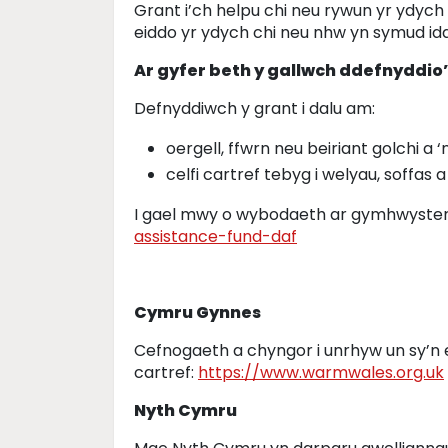
Grant i’ch helpu chi neu rywun yr ydych
eiddo yr ydych chi neu nhw yn symud id
Ar gyfer beth y gallwch ddefnyddio’
Defnyddiwch y grant i dalu am:
oergell, ffwrn neu beiriant golchi a 
celfi cartref tebyg i welyau, soffas 
I gael mwy o wybodaeth ar gymhwyster 
assistance-fund-daf
Cymru Gynnes
Cefnogaeth a chyngor i unrhyw un sy’n
cartref:
https://www.warmwales.org.uk
Nyth Cymru