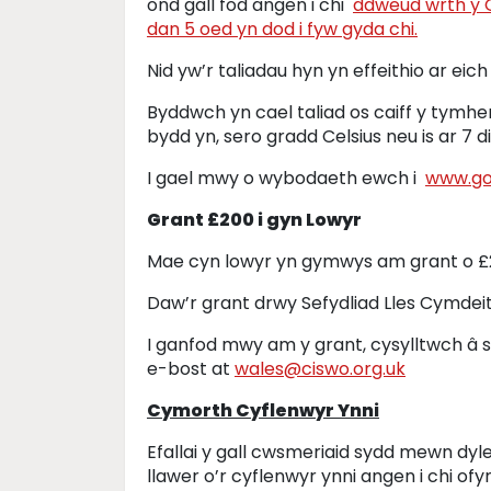
ond gall fod angen i chi
ddweud wrth y G
dan 5 oed yn dod i fyw gyda chi.
Nid yw’r taliadau hyn yn effeithio ar eich
Byddwch yn cael taliad os caiff y tymher
bydd yn, sero gradd Celsius neu is ar 7 d
I gael mwy o wybodaeth ewch i
www.go
Grant £200 i gyn Lowyr
Mae cyn lowyr yn gymwys am grant o £2
Daw’r grant drwy Sefydliad Lles Cymdei
I ganfod mwy am y grant, cysylltwch â
e-bost at
wales@ciswo.org.uk
Cymorth Cyflenwyr Ynni
Efallai y gall cwsmeriaid sydd mewn dyle
llawer o’r cyflenwyr ynni angen i chi 