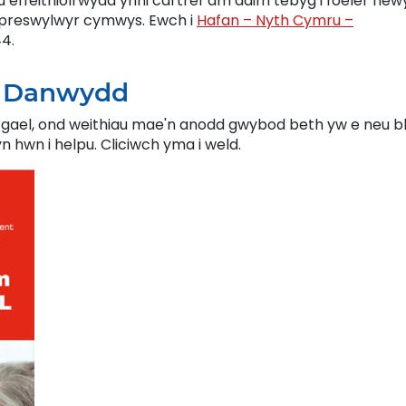
effeithiolrwydd ynni cartref am ddim tebyg i foeler new
r preswylwyr cymwys. Ewch i
Hafan – Nyth Cymru –
4.
am Danwydd
gael, ond weithiau mae'n anodd gwybod beth yw e neu bl
ryn hwn i helpu. Cliciwch yma i weld.