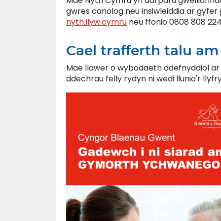
Mae Nyth Cymru yn darparu gwelliannau 
gwres canolog neu insiwleiddia ar gyfe
nyth.llyw.cymru
neu ffonio 0808 808 224
Cael trafferth talu 
Mae llawer o wybodaeth ddefnyddiol ar 
ddechrau felly rydyn ni wedi llunio'r llyf