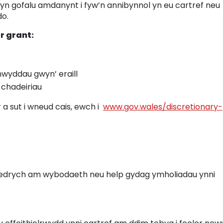
 yn gofalu amdanynt i fyw’n annibynnol yn eu cartref neu
do.
r grant:
‘nwyddau gwyn’ eraill
a chadeiriau
a sut i wneud cais, ewch i
www.gov.wales/discretionary-
 edrych am wybodaeth neu help gydag ymholiadau ynni