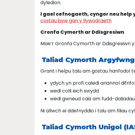
dyledion.
I gael cefnogaeth, cyngor neu help
costau byw gan y llywodraeth
Cronfa Cymorth ar Ddisgresiwn
Mae’r Gronfa Cymorth ar Ddisgresiwn yn 
Taliad Cymorth Argyfwng
Grant i helpu talu am gostau hanfodol te
ydych yn profi caledi ariannol difrifo
wedi colli eich swydd
wedi gwneud cais am fudd-daliadau 
Ni allwch ei ddefnyddio i talu am filiau c
Taliad Cymorth Unigol (IA