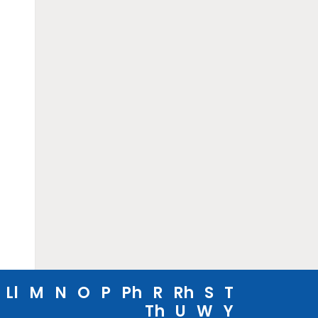
Ll
M
N
O
P
Ph
R
Rh
S
T
Th
U
W
Y