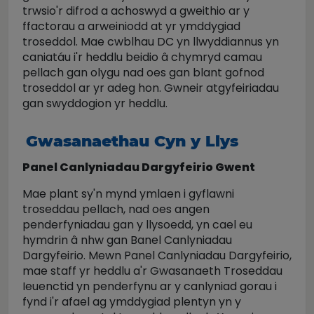
trwsio'r difrod a achoswyd a gweithio ar y
ffactorau a arweiniodd at yr ymddygiad
troseddol. Mae cwblhau DC yn llwyddiannus yn
caniatáu i'r heddlu beidio â chymryd camau
pellach gan olygu nad oes gan blant gofnod
troseddol ar yr adeg hon. Gwneir atgyfeiriadau
gan swyddogion yr heddlu.
Gwasanaethau Cyn y Llys
Panel Canlyniadau Dargyfeirio Gwent
Mae plant sy'n mynd ymlaen i gyflawni
troseddau pellach, nad oes angen
penderfyniadau gan y llysoedd, yn cael eu
hymdrin â nhw gan Banel Canlyniadau
Dargyfeirio. Mewn Panel Canlyniadau Dargyfeirio,
mae staff yr heddlu a'r Gwasanaeth Troseddau
Ieuenctid yn penderfynu ar y canlyniad gorau i
fynd i'r afael ag ymddygiad plentyn yn y