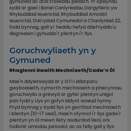
gymuned ac atal troseddu pellach. Yr opsiynau
sydd ar gael i Banel Canlyniadau Dargyfeirio yw
Rhybuddiad Ieuenctid, Rhybuddiad Amodol
Ieuenctid, Datrysiad Cymunedol a Chanlyniad 22,
fodd bynnag, gall yr heddlu hefyd ddefnyddio'u
disgresiwn i gyhuddo'r plentyn i'r llys.
Goruchwyliaeth yn y
Gymuned
Rhaglenni Gwaith Mechnïaeth/Cadw’n Ôl
Mae'n ddyletswydd ar y GTI i ddarparu
gwybodaeth, cymorth mechnïaeth a phecynnau
goruchwylio a grëwyd ar gyfer plentyn unigol
pan fydd y Llys yn gofyn iddynt wneud hynny.
Pryd bynnag y bydd llys yn gwrthod mechnïaeth
i blentyn (10-17 oed), mae'n ofynnol i'r llys gadw'r
plentyn yn ôl mewn llety awdurdod lleol, oni
fodlonir amodau penodol, ac os felly gall y llys