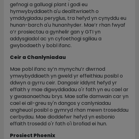
gefnogi a galluogi plant i godi eu
hymwybyddiaeth a'u dealltwriaeth o
ymddygiadau peryglus, tra hefyd yn cynyddu eu
hunan-barch a'u hunanhyder. Mae’r rhan fwyaf
o’r prosiectau a gynhelir gan y GTI yn
addysgiadol ac yn cyfoethogi sgiliau a
gwybodaeth y bobl ifanc.
Ceir a Chanlyniadau
Mae pobl ifanc sy’n mynychu’r diwrnod
ymwybyddiaeth yn gweld yr effeithiau posibl o
ddwyn a gyrru ceir. Dangosir iddynt hefyd yr
effaith y mae digwyddiadau o'r fath yn eu cael ar
y gwasanaethau brys. Mae safle damwain car yn
cael ei ail-greu sy'n dangos y canlyniadau
angheuol posibl o gymryd rhan mewn troseddau
cerbydau. Mae dioddefwr hefyd yn esbonio
effaith trosedd o'r fath o'i brofiad ei hun.
Prosiect Phoenix