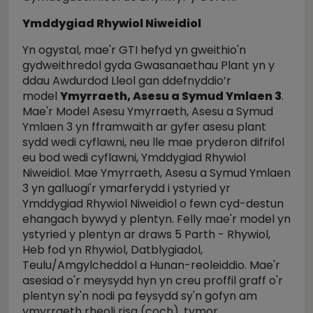
Ymddygiad Rhywiol Niweidiol
Yn ogystal, mae'r GTI hefyd yn gweithio'n
gydweithredol gyda Gwasanaethau Plant yn y
ddau Awdurdod Lleol gan ddefnyddio’r
model
Ymyrraeth, Asesu a Symud Ymlaen 3
.
Mae'r Model Asesu Ymyrraeth, Asesu a Symud
Ymlaen 3 yn fframwaith ar gyfer asesu plant
sydd wedi cyflawni, neu lle mae pryderon difrifol
eu bod wedi cyflawni, Ymddygiad Rhywiol
Niweidiol. Mae Ymyrraeth, Asesu a Symud Ymlaen
3 yn galluogi'r ymarferydd i ystyried yr
Ymddygiad Rhywiol Niweidiol o fewn cyd-destun
ehangach bywyd y plentyn. Felly mae'r model yn
ystyried y plentyn ar draws 5 Parth - Rhywiol,
Heb fod yn Rhywiol, Datblygiadol,
Teulu/Amgylcheddol a Hunan-reoleiddio. Mae'r
asesiad o'r meysydd hyn yn creu proffil graff o'r
plentyn sy'n nodi pa feysydd sy'n gofyn am
ymyrraeth rheoli risg (coch), tymor