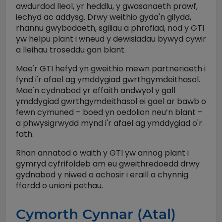
awdurdod lleol, yr heddlu, y gwasanaeth prawf,
iechyd ac addysg. Drwy weithio gyda'n gilydd,
rhannu gwybodaeth, sgiliau a phrofiad, nod y GTI
yw helpu plant i wneud y dewisiadau bywyd cywir
a lleihau troseddu gan blant.
Mae'r GTI hefyd yn gweithio mewn partneriaeth i
fynd i'r afael ag ymddygiad gwrthgymdeithasol.
Mae'n cydnabod yr effaith andwyol y gall
ymddygiad gwrthgymdeithasol ei gael ar bawb o
fewn cymuned – boed yn oedolion neu’n blant –
a phwysigrwydd mynd i'r afael ag ymddygiad o'r
fath.
Rhan annatod o waith y GTI yw annog plant i
gymryd cyfrifoldeb am eu gweithredoedd drwy
gydnabod y niwed a achosir i eraill a chynnig
ffordd o unioni pethau.
Cymorth Cynnar (Atal)