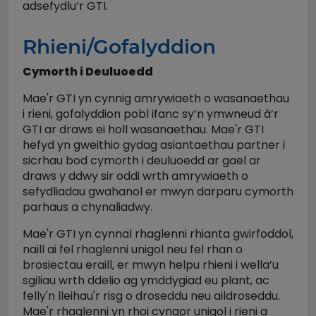
adsefydlu’r GTI.
Rhieni/Gofalyddion
Cymorth i Deuluoedd
Mae'r GTI yn cynnig amrywiaeth o wasanaethau
i rieni, gofalyddion pobl ifanc sy’n ymwneud â’r
GTI ar draws ei holl wasanaethau. Mae'r GTI
hefyd yn gweithio gydag asiantaethau partner i
sicrhau bod cymorth i deuluoedd ar gael ar
draws y ddwy sir oddi wrth amrywiaeth o
sefydliadau gwahanol er mwyn darparu cymorth
parhaus a chynaliadwy.
Mae'r GTI yn cynnal rhaglenni rhianta gwirfoddol,
naill ai fel rhaglenni unigol neu fel rhan o
brosiectau eraill, er mwyn helpu rhieni i wella’u
sgiliau wrth ddelio ag ymddygiad eu plant, ac
felly'n lleihau'r risg o droseddu neu aildroseddu.
Mae'r rhaglenni yn rhoi cyngor unigol i rieni a