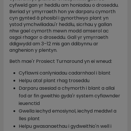
cyfweld gan yr heddlu am honiadau o droseddu.
Bwriad yr ymyrraeth hon yw darparu cymorth
cyn gynted â phosibl i gynorthwyo plant yn
ystod ymchwiliadau'r heddlu, sicrhau y gallan
nhw gael cymorth mewn modd amserol ac
osgoi rhagor o droseddu. Gall yr ymyrraeth
ddigwydd am 3–12 mis gan ddibynnu ar
anghenion y plentyn.
Beth mae'r Prosiect Turnaround yn ei wneud:
Cyflawni canlyniadau cadarnhaol i blant
Helpu atal plant rhag troseddu
Darparu asesiad a chymorth i blant a allai
fod ar fin gweithio gyda'r system cyfiawnder
ieuenctid
Gwella iechyd emosiynol, iechyd meddwl a
lles plant
Helpu gwasanaethau i gydweithio'n well i