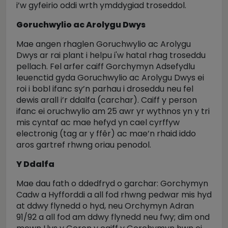
i’w gyfeirio oddi wrth ymddygiad troseddol.
Goruchwylio ac Arolygu Dwys
Mae angen rhaglen Goruchwylio ac Arolygu
Dwys ar rai plant i helpu i'w hatal rhag troseddu
pellach. Fel arfer caiff Gorchymyn Adsefydlu
Ieuenctid gyda Goruchwylio ac Arolygu Dwys ei
roi i bobl ifanc sy’n parhau i droseddu neu fel
dewis arall i’r ddalfa (carchar). Caiff y person
ifanc ei oruchwylio am 25 awr yr wythnos yn y tri
mis cyntaf ac mae hefyd yn cael cyrffyw
electronig (tag ar y ffêr) ac mae’n rhaid iddo
aros gartref rhwng oriau penodol.
Y Ddalfa
Mae dau fath o ddedfryd o garchar: Gorchymyn
Cadw a Hyfforddi a all fod rhwng pedwar mis hyd
at ddwy flynedd o hyd, neu Orchymyn Adran
91/92 a all fod am ddwy flynedd neu fwy; dim ond