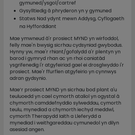
gymuned/ysgol/cartref
Gysylltiedig â phryderon yn y gymuned
Statws Nad ydynt mewn Addysg, Cyflogaeth
na Hyfforddiant
Mae ymwneud â'r prosiect MYND yn wirfoddol,
felly mae'n bwysig sicrhau cydsyniad gwybodus.
Hynny yw, mae'r rhiant/gofalydd a'r plentyn yn
barod i gymryd rhan ac yn rhoi caniatâd
ysgrifenedig i'r atgyfeiriad gael ei drosglwyddo i'r
prosiect. Mae'r ffurflen atgyfeirio yn cynnwys
adran gydsynio.
Mae’r prosiect MYND yn sicrhau bod plant a'u
teuluoedd yn cael cymorth ataliol yn ogystal â
chymorth camddefnyddio sylweddau, cymorth
teulu, mynediad a chymorth iechyd meddwl,
cymorth Therapydd Iaith a Lleferydd a
mynediad i weithgareddau cymunedol yn dilyn
asesiad angen.