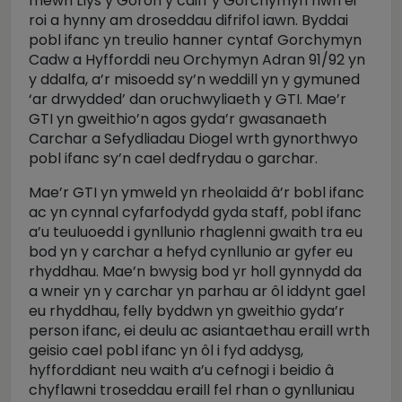
mewn Llys y Goron y caiff y Gorchymyn hwn ei
roi a hynny am droseddau difrifol iawn. Byddai
pobl ifanc yn treulio hanner cyntaf Gorchymyn
Cadw a Hyfforddi neu Orchymyn Adran 91/92 yn
y ddalfa, a’r misoedd sy’n weddill yn y gymuned
‘ar drwydded’ dan oruchwyliaeth y GTI. Mae’r
GTI yn gweithio’n agos gyda’r gwasanaeth
Carchar a Sefydliadau Diogel wrth gynorthwyo
pobl ifanc sy’n cael dedfrydau o garchar.
Mae’r GTI yn ymweld yn rheolaidd â’r bobl ifanc
ac yn cynnal cyfarfodydd gyda staff, pobl ifanc
a’u teuluoedd i gynllunio rhaglenni gwaith tra eu
bod yn y carchar a hefyd cynllunio ar gyfer eu
rhyddhau. Mae’n bwysig bod yr holl gynnydd da
a wneir yn y carchar yn parhau ar ôl iddynt gael
eu rhyddhau, felly byddwn yn gweithio gyda’r
person ifanc, ei deulu ac asiantaethau eraill wrth
geisio cael pobl ifanc yn ôl i fyd addysg,
hyfforddiant neu waith a’u cefnogi i beidio â
chyflawni troseddau eraill fel rhan o gynlluniau