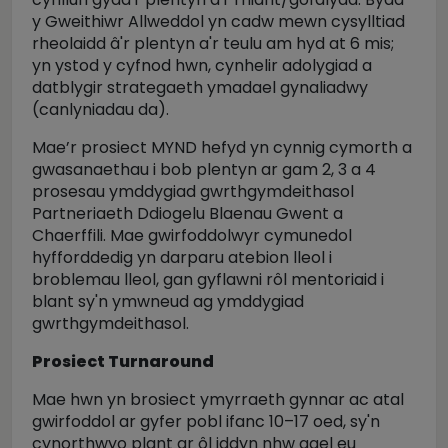
y Gweithiwr Allweddol yn cadw mewn cysylltiad
rheolaidd â'r plentyn a'r teulu am hyd at 6 mis;
yn ystod y cyfnod hwn, cynhelir adolygiad a
datblygir strategaeth ymadael gynaliadwy
(canlyniadau da).
Mae’r prosiect MYND hefyd yn cynnig cymorth a
gwasanaethau i bob plentyn ar gam 2, 3 a 4
prosesau ymddygiad gwrthgymdeithasol
Partneriaeth Ddiogelu Blaenau Gwent a
Chaerffili. Mae gwirfoddolwyr cymunedol
hyfforddedig yn darparu atebion lleol i
broblemau lleol, gan gyflawni rôl mentoriaid i
blant sy'n ymwneud ag ymddygiad
gwrthgymdeithasol.
Prosiect Turnaround
Mae hwn yn brosiect ymyrraeth gynnar ac atal
gwirfoddol ar gyfer pobl ifanc 10–17 oed, sy'n
cynorthwyo plant ar ôl iddyn nhw gael eu