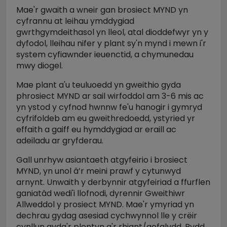
Mae'r gwaith a wneir gan brosiect MYND yn
cyfrannu at leihau ymddygiad
gwrthgymdeithasol yn lleol, atal dioddefwyr yn y
dyfodol, lleihau nifer y plant sy'n mynd i mewn i'r
system cyfiawnder ieuenctid, a chymunedau
mwy diogel.
Mae plant a'u teuluoedd yn gweithio gyda
phrosiect MYND ar sail wirfoddol am 3-6 mis ac
yn ystod y cyfnod hwnnw fe'u hanogir i gymryd
cyfrifoldeb am eu gweithredoedd, ystyried yr
effaith a gaiff eu hymddygiad ar eraill ac
adeiladu ar gryfderau.
Gall unrhyw asiantaeth atgyfeirio i brosiect
MYND, yn unol â’r meini prawf y cytunwyd
arnynt. Unwaith y derbynnir atgyfeiriad a ffurflen
ganiatâd wedi'i llofnodi, dyrennir Gweithiwr
Allweddol y prosiect MYND. Mae'r ymyriad yn
dechrau gydag asesiad cychwynnol lle y crëir
cynllun gyda'r plentyn a'r rhiant/gofalydd. Bydd