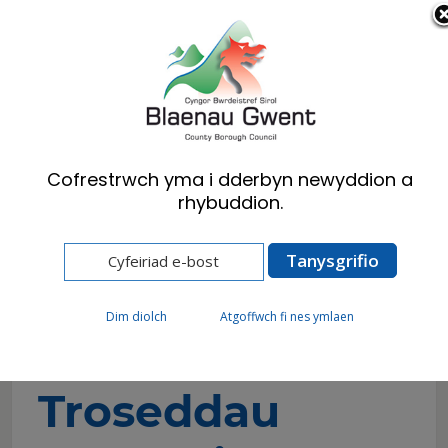
Cymraeg
English
Cofrestrwch yma i dderbyn newyddion a
rhybuddion.
Hafan
Preswylwyr
Argyfyngau ac Atal Troseddau
Gwasanaeth Troseddau Ieuenctid
Dim diolch
Atgoffwch fi nes ymlaen
Gwasanaeth
Troseddau