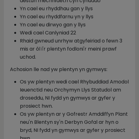
destun mechnïaeth cyn cyhuddo
Yn cael eu rhyddhau gan y llys
Yn cael eu rhyddfarnu yn y llys
Yn cael eu dirwyo gan y llys
Wedi cael Canlyniad 22
Rhaid gwneud unrhyw atgyfeiriad o fewn 3
mis ar ôl i'r plentyn fodloni'r meini prawf
uchod.
Achosion lle nad yw plentyn yn gymwys:
Os yw plentyn wedi cael Rhybuddiad Amodol
Ieuenctid neu Orchymyn Llys Statudol am
droseddu, NI fydd yn gymwys ar gyfer y
prosiect hwn.
Os yw plentyn ar y Gofrestr Amddiffyn Plant
neu'n Blentyn sy'n Derbyn Gofal ar hyn o
bryd, NI fydd yn gymwys ar gyfer y prosiect
hwn.