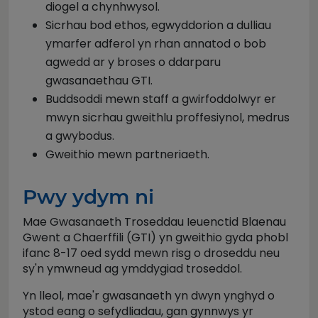
diogel a chynhwysol.
Sicrhau bod ethos, egwyddorion a dulliau
ymarfer adferol yn rhan annatod o bob
agwedd ar y broses o ddarparu
gwasanaethau GTI.
Buddsoddi mewn staff a gwirfoddolwyr er
mwyn sicrhau gweithlu proffesiynol, medrus
a gwybodus.
Gweithio mewn partneriaeth.
Pwy ydym ni
Mae Gwasanaeth Troseddau Ieuenctid Blaenau
Gwent a Chaerffili (GTI) yn gweithio gyda phobl
ifanc 8-17 oed sydd mewn risg o droseddu neu
sy'n ymwneud ag ymddygiad troseddol.
Yn lleol, mae'r gwasanaeth yn dwyn ynghyd o
ystod eang o sefydliadau, gan gynnwys yr