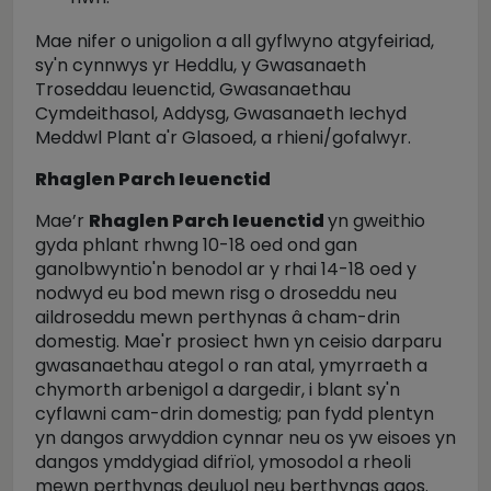
Mae nifer o unigolion a all gyflwyno atgyfeiriad,
sy'n cynnwys yr Heddlu, y Gwasanaeth
Troseddau Ieuenctid, Gwasanaethau
Cymdeithasol, Addysg, Gwasanaeth Iechyd
Meddwl Plant a'r Glasoed, a rhieni/gofalwyr.
Rhaglen Parch Ieuenctid
Mae’r
Rhaglen Parch Ieuenctid
yn gweithio
gyda phlant rhwng 10-18 oed ond gan
ganolbwyntio'n benodol ar y rhai 14-18 oed y
nodwyd eu bod mewn risg o droseddu neu
aildroseddu mewn perthynas â cham-drin
domestig. Mae'r prosiect hwn yn ceisio darparu
gwasanaethau ategol o ran atal, ymyrraeth a
chymorth arbenigol a dargedir, i blant sy'n
cyflawni cam-drin domestig; pan fydd plentyn
yn dangos arwyddion cynnar neu os yw eisoes yn
dangos ymddygiad difrïol, ymosodol a rheoli
mewn perthynas deuluol neu berthynas agos.