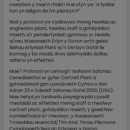
cwestiwn y mae'n rhaid i ni ei ofyn yw: 'a fyddai
hyn yn ddigon da i'm plentyn i?'
Nod y protocol yw cydbwyso rhwng hawliau ac
anghenion plant, hawliau staff a gofalyddion
maeth, a'r penderfyniad i gynnwys yr Heddlu
a/neu Wasanaeth Erlyn y Goron wrth geisio
lleihau erlyniad Plant sy'n Derbyn Gofal lle
bynnag y bo modd, drwy ddefnyddio dulliau
adferol yn effeithiol.
Mae'r Protocol yn cefnogi’r Isafswm Safonau
Cenedlaethol ar gyfer Cartrefi Plant a
gyhoeddwyd gan Lywodraeth Cymru o dan
Adran 23 o Ddeddf Safonau Gofal 2000 (DSG).
Mae hefyd yn tanlinellu pwysigrwydd cyswllt
rheolaidd ac effeithiol rhwng staff a rheolwyr
cartrefi plant, gofalyddion maeth, y gweithiwr
cymdeithasol a'r rheolwyr, y Gwasanaeth
Troseddau Ieuenctid/Tîm Atal, Timau Plismona
Cymdogaeth lleol ac Erlynwyr y Goron.