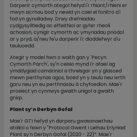
Darperir cymorth ategol hefyd i'r rhiant/rhieni er
mwyn sicrhau bod y newid yn cael ei fonitro a'i
fod yn gynaliadwy. Drwy drefniadau
cydgysylltiedig ac effeithiol ar gyfer rheoli
achosion, cynigir cymorth ac ymyriadau priodol
ar y pryd, a/neu fe'u darperir i'r dioddefwyr a'u
teuluoedd.
Ategir y model hwn o waith gan y 'Pecyn
Cymorth Parch', sy'n ceisio mynd i'r afael ag
ymddygiad camdriniol a threisgar yn y glasoed
mewn perthynas agos, boed yn y teulu neu wrth
garu neu yn eu perthnasau â chyfoedion. Mae'r
prosiect yn cynnwys gwaith unigol a gwaith
grŵp.
Plant sy’n Derbyn Gofal
Mae'r GTI hefyd yn darparu gwasanaethau
ataliol o fewn y "Protocol Gwent i Leihau Erlyniad
Plant sy'n Derbyn Gofal (2020 - 22)”. Mae'r