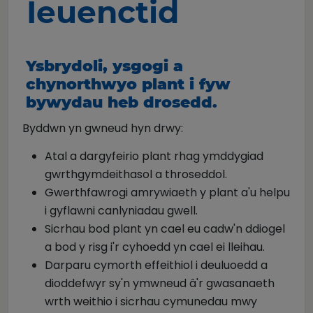
Ieuenctid
Ysbrydoli, ysgogi a
chynorthwyo plant i fyw
bywydau heb drosedd.
Byddwn yn gwneud hyn drwy:
Atal a dargyfeirio plant rhag ymddygiad
gwrthgymdeithasol a throseddol.
Gwerthfawrogi amrywiaeth y plant a'u helpu
i gyflawni canlyniadau gwell.
Sicrhau bod plant yn cael eu cadw'n ddiogel
a bod y risg i'r cyhoedd yn cael ei lleihau.
Darparu cymorth effeithiol i deuluoedd a
dioddefwyr sy'n ymwneud â'r gwasanaeth
wrth weithio i sicrhau cymunedau mwy