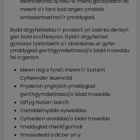
asiantaethau a/neu i'w rhieni/gofalyddion ac
maent o'r farn bod angen ymateb
amlasiantaethol i'r ymddygiad.
Bydd atgyfeiriadau i'r prosiect yn cael eu derbyn
gan bobl broffesiynol. Dylai'r atgyfeiriad
gynnwys tystiolaeth o'r sbardunau ar gyfer
ymddygiad gwrthgymdeithasol/o blaid troseddu,
fel a ganlyn:
Mewn risg o fynd i mewn i'r System
Cyfiawnder Ieuenctid
Pryderon ynghylch ymddygiad
gwrthgymdeithasol/o blaid troseddu
Diffyg hunan-barch
Camddefnyddio sylweddau
Cyfoedion anaddas/o blaid troseddu
Ymddygiad rheoli/gorfodi
Ymosodedd a dicter yn y