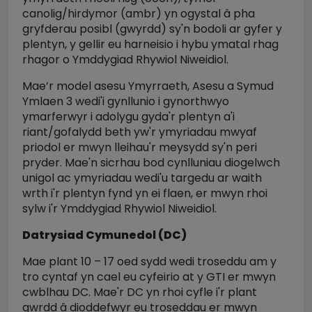
canolig/hirdymor (ambr) yn ogystal â pha
gryfderau posibl (gwyrdd) sy'n bodoli ar gyfer y
plentyn, y gellir eu harneisio i hybu ymatal rhag
rhagor o Ymddygiad Rhywiol Niweidiol.
Mae’r model asesu Ymyrraeth, Asesu a Symud
Ymlaen 3 wedi'i gynllunio i gynorthwyo
ymarferwyr i adolygu gyda'r plentyn a'i
riant/gofalydd beth yw'r ymyriadau mwyaf
priodol er mwyn lleihau'r meysydd sy'n peri
pryder. Mae'n sicrhau bod cynlluniau diogelwch
unigol ac ymyriadau wedi'u targedu ar waith
wrth i'r plentyn fynd yn ei flaen, er mwyn rhoi
sylw i'r Ymddygiad Rhywiol Niweidiol.
Datrysiad Cymunedol (DC)
Mae plant 10 – 17 oed sydd wedi troseddu am y
tro cyntaf yn cael eu cyfeirio at y GTI er mwyn
cwblhau DC. Mae'r DC yn rhoi cyfle i'r plant
gwrdd â dioddefwyr eu troseddau er mwyn