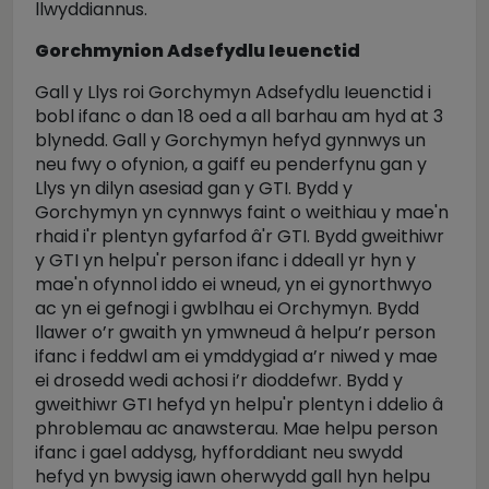
llwyddiannus.
Gorchmynion Adsefydlu Ieuenctid
Gall y Llys roi Gorchymyn Adsefydlu Ieuenctid i
bobl ifanc o dan 18 oed a all barhau am hyd at 3
blynedd. Gall y Gorchymyn hefyd gynnwys un
neu fwy o ofynion, a gaiff eu penderfynu gan y
Llys yn dilyn asesiad gan y GTI. Bydd y
Gorchymyn yn cynnwys faint o weithiau y mae'n
rhaid i'r plentyn gyfarfod â'r GTI. Bydd gweithiwr
y GTI yn helpu'r person ifanc i ddeall yr hyn y
mae'n ofynnol iddo ei wneud, yn ei gynorthwyo
ac yn ei gefnogi i gwblhau ei Orchymyn. Bydd
llawer o’r gwaith yn ymwneud â helpu’r person
ifanc i feddwl am ei ymddygiad a’r niwed y mae
ei drosedd wedi achosi i’r dioddefwr. Bydd y
gweithiwr GTI hefyd yn helpu'r plentyn i ddelio â
phroblemau ac anawsterau. Mae helpu person
ifanc i gael addysg, hyfforddiant neu swydd
hefyd yn bwysig iawn oherwydd gall hyn helpu