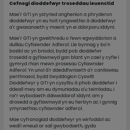
Cefnogi dioddefwyr troseddau ieuenctid
Mae'r GTI yn ystyried anghenion a phryderon
dioddefwyr yn eu holl ryngweithio â dioddefwyr
a'r gwasanaeth y maent yn ei ddarparu iddynt.
Mae'r GTI yn gweithredu o fewn egwyddorion a
dulliau Cyfiawnder Adferol. Lle bynnag y bo'n
bosibl ac yn briodol, bydd pob dioddefwr
trosedd a gyflawnwyd gan blant yn cael y cyfle i
gymryd rhan mewn prosesau Cyfiawnder
Adferol. Yn unol â'r ddeddfwriaeth a'r canllawiau
perthnasol, bydd Swyddogion Cyswllt
Dioddefwyr y GTI yn cysylltu â phob dioddefwr i
ddeall mwy am eu dymuniadau a'u teimladau, i
roi’r wybodaeth ddiweddaraf iddynt am y
drosedd a gyflawnwyd yn eu herbyn ac i gynnig
ymyraethau cyfiawnder adferol.
Mae cyfranogiad dioddefwyr yn wirfoddol ac
wedi'i wneud ar sail gwybodaeth, gyda