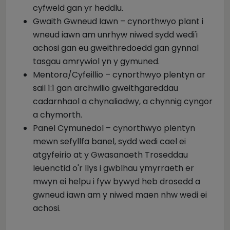
cyfweld gan yr heddlu.
Gwaith Gwneud Iawn – cynorthwyo plant i
wneud iawn am unrhyw niwed sydd wedi'i
achosi gan eu gweithredoedd gan gynnal
tasgau amrywiol yn y gymuned.
Mentora/Cyfeillio – cynorthwyo plentyn ar
sail 1:1 gan archwilio gweithgareddau
cadarnhaol a chynaliadwy, a chynnig cyngor
a chymorth.
Panel Cymunedol – cynorthwyo plentyn
mewn sefyllfa banel, sydd wedi cael ei
atgyfeirio at y Gwasanaeth Troseddau
Ieuenctid o'r llys i gwblhau ymyrraeth er
mwyn ei helpu i fyw bywyd heb drosedd a
gwneud iawn am y niwed maen nhw wedi ei
achosi.