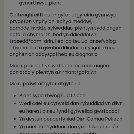
gynorthwyo plant
Gall enghreifftiau ar gyfer atgyfeirio gynnwys
pryderon ynghylch iechyd meddwl,
camddefnyddio sylweddau, plentyn sydd angen
gofal a chymorth, bod yn ddioddefwr
trosedd/cam-drin, lleoliad teuluol ansefydlog,
absenoldeb a gwaharddiadau o'r ysgol a/neu
anghenion addysgol heb eu diagnosio.
Mae'r prosiect yn wirfoddol ac mae angen
caniatâd y plentyn a'r rhiant/gofalwr.
Meini prawf ar gyfer atgyfeirio:
Plant sydd rhwng 10 a 17 oed
Wedi cael eu cyfweld dan rybuddiad yn dilyn
eu harestio neu fynd i gyfweliad gwirfoddol
Yn destun penderfyniad Dim Camau Pellach
Yn cael eu rhyddhau dan ymchwiliad neu'n