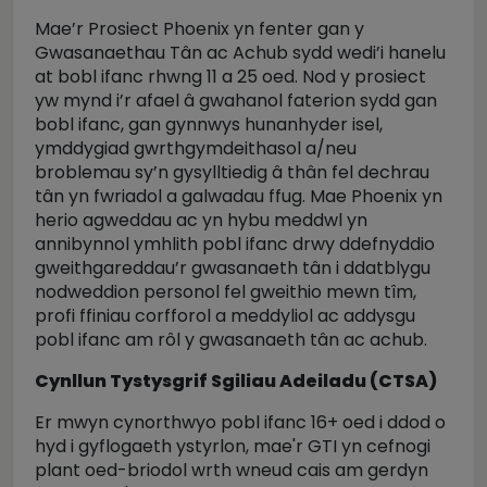
Mae’r Prosiect Phoenix yn fenter gan y
Gwasanaethau Tân ac Achub sydd wedi’i hanelu
at bobl ifanc rhwng 11 a 25 oed. Nod y prosiect
yw mynd i’r afael â gwahanol faterion sydd gan
bobl ifanc, gan gynnwys hunanhyder isel,
ymddygiad gwrthgymdeithasol a/neu
broblemau sy’n gysylltiedig â thân fel dechrau
tân yn fwriadol a galwadau ffug. Mae Phoenix yn
herio agweddau ac yn hybu meddwl yn
annibynnol ymhlith pobl ifanc drwy ddefnyddio
gweithgareddau’r gwasanaeth tân i ddatblygu
nodweddion personol fel gweithio mewn tîm,
profi ffiniau corfforol a meddyliol ac addysgu
pobl ifanc am rôl y gwasanaeth tân ac achub.
Cynllun Tystysgrif Sgiliau Adeiladu (CTSA)
Er mwyn cynorthwyo pobl ifanc 16+ oed i ddod o
hyd i gyflogaeth ystyrlon, mae'r GTI yn cefnogi
plant oed-briodol wrth wneud cais am gerdyn