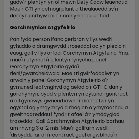
gadw'r plentyn yn ôl mewn Llety Cadw Ieuenctid.
Mae'r GTI yn cefnogi plant a theuluoedd sy'n
derbyn unrhyw rai o'r canlyniadau uchod.
Gorchmynion Atgyfeirio
Pan fydd person ifanc gerbron y llys wedi’i
gyhuddo o dramgwydd troseddol ac yn pledio'n
euog, gall y llys orfodi Gorchymyn Atgyfeirio. Yna,
mae'n ofynnol i'r plentyn fynychu panel
Gorchymyn Atgyfeirio gyda'i
rieni/gwarcheidwaid. Mae tri gwirfoddolwr yn
arwain y panel Gorchymyn Atgyfeirio o'r
gymuned leol ynghyd ag aelod o'r GTI. O dan y
gorchymyn, bydd y plentyn yn cytuno i gontract
a all gynnwys gwneud iawn i’r dioddefwr yn
ogystal ag ymgymryd â rhaglen o ymyraethau a
gweithgareddau i fynd i’r afael â’r ymddygiad
troseddol. Gall Gorchmynion Atgyfeirio barhau
am rhwng 3 a 12 mis. Mae'r gollfarn wedi'i
'disbyddu' ar ôl i'r contract gael ei gwblhau'n