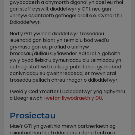
gwybodaeth a chymorth digonol yn cael eu rhoi
gan staff cyswllt dioddefwyr y GTI, neu gan
unrhyw asiantaeth gefnogol arall e.e. Cymorth i
Ddioddefwyr.
Nod y GTI yw bod dioddefwyr troseddau
ieuenctid gan blant yn teimlo’u bod wedi'u
grymuso gan eu profiad o unrhyw
brosesau/dulliau Cyfiawnder Adferol. Y gobaith
yw y bydd lleisio’u dymuniadau a'u teimladau yn
cefnogi staff wrth alluogi pobl ifanc i gydnabod
canlyniadau eu gweithredoedd, er mwyn atal
troseddu pellach chreu rhagor o ddioddefwyr.
I weld y Cod Ymarfer i Ddioddefwyr yng Nghymru
a Lloegr ewch i
wefan llywodraeth y DU
.
Prosiectau
Mae'r GTI yn gweithio mewn partneriaeth ag
asiantaethau lleol i ddarparu nifer o fentrau i