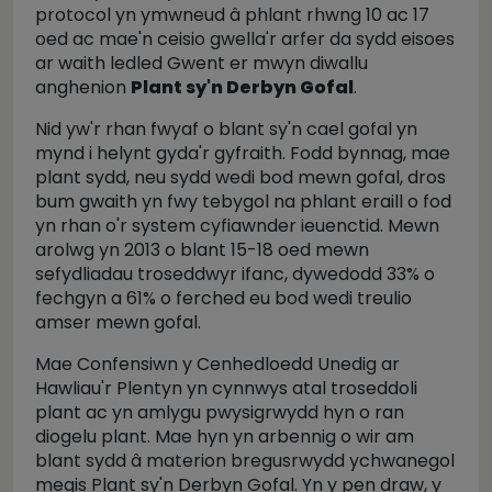
protocol yn ymwneud â phlant rhwng 10 ac 17
oed ac mae'n ceisio gwella'r arfer da sydd eisoes
ar waith ledled Gwent er mwyn diwallu
anghenion
Plant sy'n Derbyn Gofal
.
Nid yw'r rhan fwyaf o blant sy'n cael gofal yn
mynd i helynt gyda'r gyfraith. Fodd bynnag, mae
plant sydd, neu sydd wedi bod mewn gofal, dros
bum gwaith yn fwy tebygol na phlant eraill o fod
yn rhan o'r system cyfiawnder ieuenctid. Mewn
arolwg yn 2013 o blant 15-18 oed mewn
sefydliadau troseddwyr ifanc, dywedodd 33% o
fechgyn a 61% o ferched eu bod wedi treulio
amser mewn gofal.
Mae Confensiwn y Cenhedloedd Unedig ar
Hawliau'r Plentyn yn cynnwys atal troseddoli
plant ac yn amlygu pwysigrwydd hyn o ran
diogelu plant. Mae hyn yn arbennig o wir am
blant sydd â materion bregusrwydd ychwanegol
megis Plant sy'n Derbyn Gofal. Yn y pen draw, y