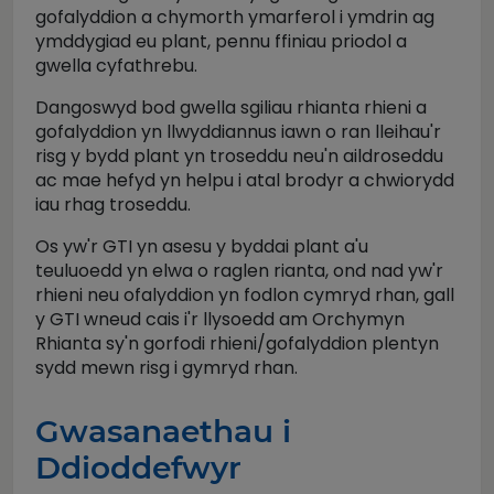
gofalyddion a chymorth ymarferol i ymdrin ag
ymddygiad eu plant, pennu ffiniau priodol a
gwella cyfathrebu.
Dangoswyd bod gwella sgiliau rhianta rhieni a
gofalyddion yn llwyddiannus iawn o ran lleihau'r
risg y bydd plant yn troseddu neu'n aildroseddu
ac mae hefyd yn helpu i atal brodyr a chwiorydd
iau rhag troseddu.
Os yw'r GTI yn asesu y byddai plant a'u
teuluoedd yn elwa o raglen rianta, ond nad yw'r
rhieni neu ofalyddion yn fodlon cymryd rhan, gall
y GTI wneud cais i'r llysoedd am Orchymyn
Rhianta sy'n gorfodi rhieni/gofalyddion plentyn
sydd mewn risg i gymryd rhan.
Gwasanaethau i
Ddioddefwyr