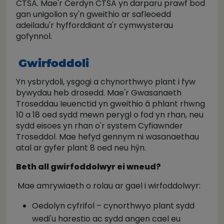
CTSA. Mae'r Cerdyn CTSA yn darparu prawf bod
gan unigolion sy'n gweithio ar safleoedd
adeiladu'r hyfforddiant a'r cymwysterau
gofynnol.
Gwirfoddoli
Yn ysbrydoli, ysgogi a chynorthwyo plant i fyw
bywydau heb drosedd. Mae'r Gwasanaeth
Troseddau Ieuenctid yn gweithio â phlant rhwng
10 a 18 oed sydd mewn perygl o fod yn rhan, neu
sydd eisoes yn rhan o'r system Cyfiawnder
Troseddol. Mae hefyd gennym ni wasanaethau
atal ar gyfer plant 8 oed neu hŷn.
Beth all gwirfoddolwyr ei wneud?
Mae amrywiaeth o rolau ar gael i wirfoddolwyr:
Oedolyn cyfrifol – cynorthwyo plant sydd
wedi'u harestio ac sydd angen cael eu