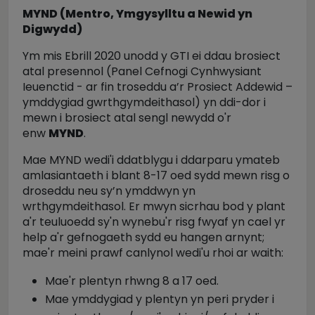
MYND (Mentro, Ymgysylltu a Newid yn
Digwydd)
Ym mis Ebrill 2020 unodd y GTI ei ddau brosiect
atal presennol (Panel Cefnogi Cynhwysiant
Ieuenctid - ar fin troseddu a’r Prosiect Addewid –
ymddygiad gwrthgymdeithasol) yn ddi-dor i
mewn i brosiect atal sengl newydd o'r
enw
MYND
.
Mae MYND wedi'i ddatblygu i ddarparu ymateb
amlasiantaeth i blant 8-17 oed sydd mewn risg o
droseddu neu sy’n ymddwyn yn
wrthgymdeithasol. Er mwyn sicrhau bod y plant
a'r teuluoedd sy'n wynebu'r risg fwyaf yn cael yr
help a'r gefnogaeth sydd eu hangen arnynt;
mae'r meini prawf canlynol wedi'u rhoi ar waith:
Mae'r plentyn rhwng 8 a 17 oed.
Mae ymddygiad y plentyn yn peri pryder i