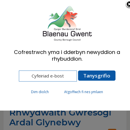
Cymraeg
English
Cofrestrwch yma i dderbyn newyddion a
rhybuddion.
Hafan
Newyddion
Sicrhau Cyllid i Wella Rhwydwaith Gwresogi
Ardal Glynebwy
Dim diolch
Atgoffwch fi nes ymlaen
Sicrhau Cyllid i Wella
Rhwydwaith Gwresogi
Ardal Glynebwy