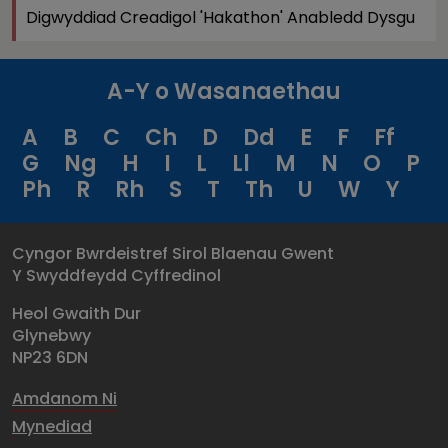
Digwyddiad Creadigol 'Hakathon' Anabledd Dysgu
A-Y o Wasanaethau
A
B
C
Ch
D
Dd
E
F
Ff
G
Ng
H
I
L
Ll
M
N
O
P
Ph
R
Rh
S
T
Th
U
W
Y
Cyngor Bwrdeistref Sirol Blaenau Gwent
Y Swyddfeydd Cyffredinol
Heol Gwaith Dur
Glynebwy
NP23 6DN
Amdanom Ni
Mynediad