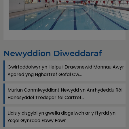
Newyddion Diweddaraf
Gwirfoddolwyr yn Helpu i Drawsnewid Mannau Awyr
Agored yng Nghartref Gofal Cw...
Murlun Canmlwyddiant Newydd yn Anrhydeddu Rôl
Hanesyddol Tredegar fel Cartref...
Llais y disgybl yn gwella diogelwch ar y ffyrdd yn
Ysgol Gynradd Ebwy Fawr