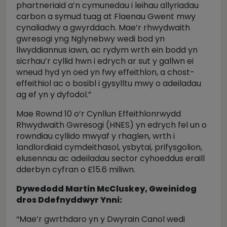
phartneriaid a’n cymunedau i leihau allyriadau
carbon a symud tuag at Flaenau Gwent mwy
cynaliadwy a gwyrddach. Mae’r rhwydwaith
gwresogi yng Nglynebwy wedi bod yn
llwyddiannus iawn, ac rydym wrth ein bodd yn
sicrhau’r cyllid hwn i edrych ar sut y gallwn ei
wneud hyd yn oed yn fwy effeithlon, a chost-
effeithiol ac o bosibl i gysylltu mwy o adeiladau
ag ef yn y dyfodol.”
Mae Rownd 10 o’r Cynllun Effeithlonrwydd
Rhwydwaith Gwresogi (HNES) yn edrych fel un o
rowndiau cyllido mwyaf y rhaglen, wrth i
landlordiaid cymdeithasol, ysbytai, prifysgolion,
elusennau ac adeiladau sector cyhoeddus eraill
dderbyn cyfran o £15.6 miliwn.
Dywedodd Martin McCluskey, Gweinidog
dros Ddefnyddwyr Ynni:
“Mae’r gwrthdaro yn y Dwyrain Canol wedi