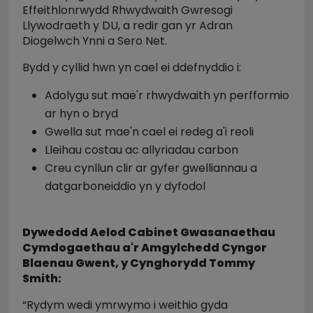
Effeithlonrwydd Rhwydwaith Gwresogi
Llywodraeth y DU, a redir gan yr Adran
Diogelwch Ynni a Sero Net.
Bydd y cyllid hwn yn cael ei ddefnyddio i:
Adolygu sut mae'r rhwydwaith yn perfformio
ar hyn o bryd
Gwella sut mae'n cael ei redeg a'i reoli
Lleihau costau ac allyriadau carbon
Creu cynllun clir ar gyfer gwelliannau a
datgarboneiddio yn y dyfodol
Dywedodd Aelod Cabinet Gwasanaethau
Cymdogaethau a'r Amgylchedd Cyngor
Blaenau Gwent, y Cynghorydd Tommy
Smith:
“Rydym wedi ymrwymo i weithio gyda