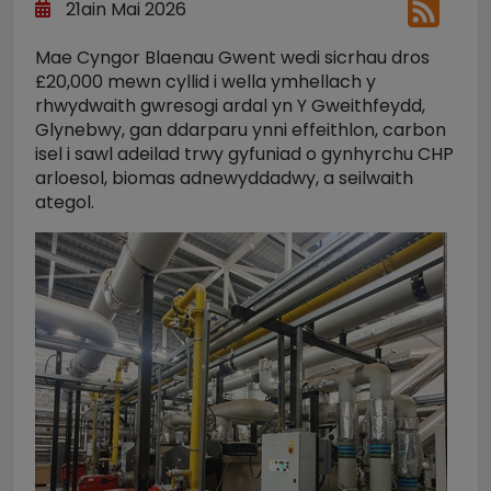
21ain Mai 2026
Mae Cyngor Blaenau Gwent wedi sicrhau dros
£20,000 mewn cyllid i wella ymhellach y
rhwydwaith gwresogi ardal yn Y Gweithfeydd,
Glynebwy, gan ddarparu ynni effeithlon, carbon
isel i sawl adeilad trwy gyfuniad o gynhyrchu CHP
arloesol, biomas adnewyddadwy, a seilwaith
ategol.