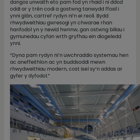
dangos unwaith eto pam fod yn rhaid i ni ddod
oddi ar y trên codi a gostwng tanwydd ffosil i
ynni gl
ân, cartref rydyn ni’
n ei reoli. Bydd
rhwydweithiau gwresogi yn chwarae rhan
hanfodol yn y newid hwnnw, gan ostwng biliau i
gymunedau cyfan wrth gryfhau ein diogeledd
ynni.
“Dyna pam rydyn ni’n uwchraddio systemau hen
ac aneffeithlon ac yn buddsoddi mewn
rhwydweithiau modern, cost isel sy’n addas ar
gyfer y dyfodol.”