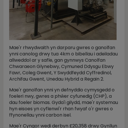
Mae'r rhwydwaith yn darparu gwres o ganolfan
ynni canolog drwy tua 4km o bibellau i adeiladau
allweddol ar y safle, gan gynnwys Canolfan
Chwaraeon Glynebwy, Cymuned Ddysgu Ebwy
Fawr, Coleg Gwent, Y Swyddfeydd Cyffredinol,
Archifau Gwent, Unedau Hybrid a Regain 2.
Mae'r ganolfan ynni yn defnyddio cymysgedd o
foeleri nwy, gwres a ph
ŵ
er cyfunedig (CHP), a
dau foeler biomas. Gyda'i gilydd, mae'r systemau
hyn eisoes yn cyflenwi'r rhan fwyaf o'r gwres o
ffynonellau ynni carbon isel.
Mae'r Cyngor wedi derbyn £20,358 drwy Gynllun