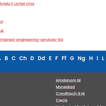
Anelu’n Uchel yma
.
ed
uk
mbined-engineering-services-ltd
A
B
C
Ch
D
Dd
E
F
Ff
G
Ng
H
I
L
Amdanom Ni
Mynediad
Cysylltwch â Ni
Cwcis