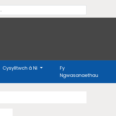
Cysylltwch â Ni
Fy
Ngwasanaethau