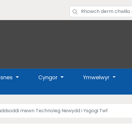
usnes
Cyngor
Ymwelwyr
uddsoddi mewn Technoleg Newydd i Ysgogi Twf