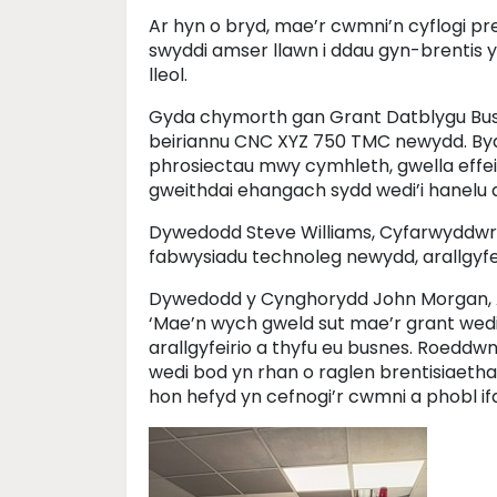
Ar hyn o bryd, mae’r cwmni’n cyflogi pr
swyddi amser llawn i ddau gyn-brentis 
lleol.
Gyda chymorth gan Grant Datblygu Bus
beiriannu CNC XYZ 750 TMC newydd. Byd
phrosiectau mwy cymhleth, gwella effe
gweithdai ehangach sydd wedi’i hanelu 
Dywedodd Steve Williams, Cyfarwyddwr C
fabwysiadu technoleg newydd, arallgyfei
Dywedodd y Cynghorydd John Morgan, A
‘Mae’n wych gweld sut mae’r grant wedi
arallgyfeirio a thyfu eu busnes. Roeddwn
wedi bod yn rhan o raglen brentisiaeth
hon hefyd yn cefnogi’r cwmni a phobl ifa