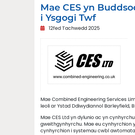
Mae CES yn Buddso
i Ysgogi Twf
12fed Tachwedd 2025
Mae Combined Engineering Services Limi
leoli ar Ystad Ddiwydiannol Barleyfield,
Mae CES Ltd yn dylunio ac yn cynhyrchu 
gweithgynhyrchu. Mae eu cynhyrchion yn
cynhyrchion i systemau cwbl awtomatai