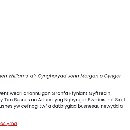
en Williams, a’r Cynghorydd John Morgan o Gyngor
t wedi’i ariannu gan Gronfa Ffyniant Gyffredin
 y Tîm Busnes ac Arloesi yng Nghyngor Bwrdeistref Sirol
usnes yw cefnogi twf a datblygiad busnesau newydd a
.
nes yma
.