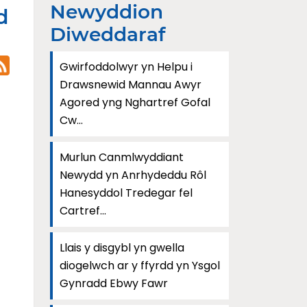
Newyddion
d
Diweddaraf
Gwirfoddolwyr yn Helpu i
Drawsnewid Mannau Awyr
Agored yng Nghartref Gofal
Cw...
Murlun Canmlwyddiant
Newydd yn Anrhydeddu Rôl
Hanesyddol Tredegar fel
Cartref...
Llais y disgybl yn gwella
diogelwch ar y ffyrdd yn Ysgol
Gynradd Ebwy Fawr