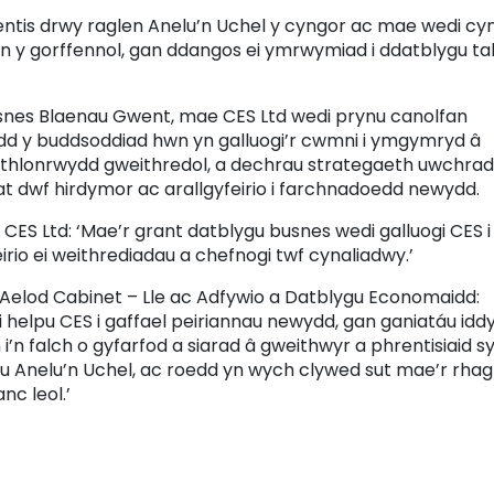
entis drwy raglen Anelu’n Uchel y cyngor ac mae wedi cy
yn y gorffennol, gan ddangos ei ymrwymiad i ddatblygu ta
nes Blaenau Gwent, mae CES Ltd wedi prynu canolfan
d y buddsoddiad hwn yn galluogi’r cwmni i ymgymryd â
ithlonrwydd gweithredol, a dechrau strategaeth uwchrad
at dwf hirdymor ac arallgyfeirio i farchnadoedd newydd.
ES Ltd: ‘Mae’r grant datblygu busnes wedi galluogi CES i
rio ei weithrediadau a chefnogi twf cynaliadwy.’
elod Cabinet – Lle ac Adfywio a Datblygu Economaidd:
 helpu CES i gaffael peiriannau newydd, gan ganiatáu idd
 i’n falch o gyfarfod a siarad â gweithwyr a phrentisiaid s
au Anelu’n Uchel, ac roedd yn wych clywed sut mae’r rhag
nc leol.’