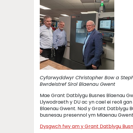
Cyfarwyddwyr Christopher Bow a Steph
Bwrdeistref Sirol Blaenau Gwent
Mae Grant Datblygu Busnes Blaenau Gwen
Llywodraeth y DU ac yn cael ei reoli gan
Blaenau Gwent. Nod y Grant Datblygu B
busnesau presennol ym Mlaenau Gwent
Dysgwch fwy am y Grant Datblygu Bus