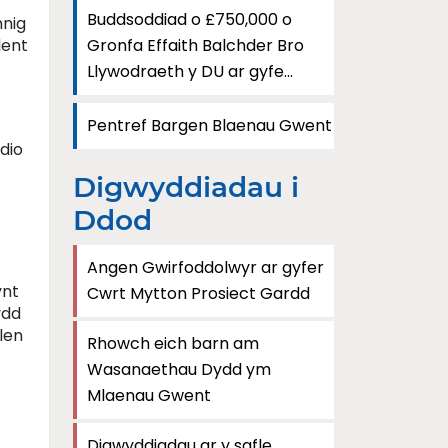
Buddsoddiad o £750,000 o
nnig
lent
Gronfa Effaith Balchder Bro
Llywodraeth y DU ar gyfe...
Pentref Bargen Blaenau Gwent
dio
Digwyddiadau i
Ddod
Angen Gwirfoddolwyr ar gyfer
ynt
Cwrt Mytton Prosiect Gardd
ydd
len
Rhowch eich barn am
Wasanaethau Dydd ym
Mlaenau Gwent
Digwyddiadau ar y safle