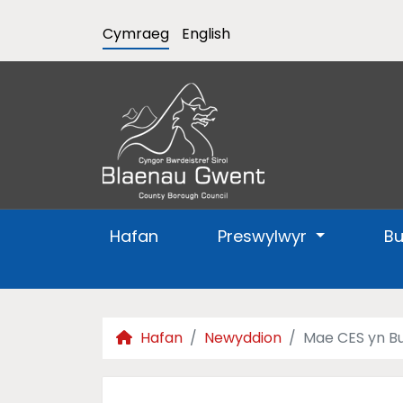
Cymraeg
English
Hafan
Preswylwyr
B
Hafan
Newyddion
Mae CES yn B