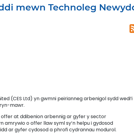
ddi mewn Technoleg Newyd
ted (CES Ltd) yn gwmni peirianneg arbenigol sydd wedi’i
 Bryn-mawr.
offer at ddibenion arbennig ar gyfer y sector
 amrywio o offer llaw syml sy’n helpu i gydosod
dd ar gyfer cydosod a phrofi cydrannau modurol.