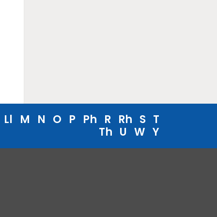
Ll
M
N
O
P
Ph
R
Rh
S
T
Th
U
W
Y