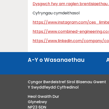
Dysgwch fwy am raglen brentisiaethau 
Cyfryngau cymdeithasol
https://www.instagram.com/ces_limit
https://www.combined-engineering.co.
https://www.linkedin.com/company/co
A-Y o Wasanaethau
Cyngor Bwrdeistref Sirol Blaenau Gwent
Y Swyddfeydd Cyffredinol
Heol Gwaith Dur
Glynebwy
NP23 6DN