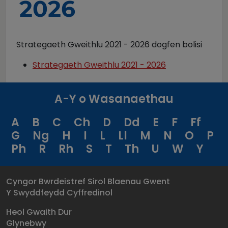
2026
Strategaeth Gweithlu 2021 - 2026 dogfen bolisi
Strategaeth Gweithlu 2021 - 2026
A-Y o Wasanaethau
A
B
C
Ch
D
Dd
E
F
Ff
G
Ng
H
I
L
Ll
M
N
O
P
Ph
R
Rh
S
T
Th
U
W
Y
Cyngor Bwrdeistref Sirol Blaenau Gwent
Y Swyddfeydd Cyffredinol
Heol Gwaith Dur
Glynebwy