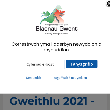
Cymraeg
English
Cofrestrwch yma i dderbyn newyddion a
rhybuddion.
Hafan
Cyngor
Polisïau, Strategaethau a Chynlluniau
Strategaeth Gweithlu 2021 - 2026
Dim diolch
Atgoffwch fi nes ymlaen
Strategaeth
Gweithlu 2021 -