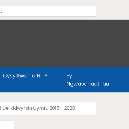
Cysylltwch â Ni
Fy
Ngwasanaethau
dd De-ddwyrain Cymru 2015 - 2020