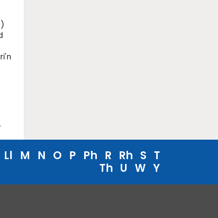
t)
d
i'n
.
Ll
M
N
O
P
Ph
R
Rh
S
T
Th
U
W
Y