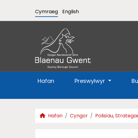
Cymraeg
English
Hafan
Preswylwyr
B
Hafan
Cyngor
Polisïau, Strateg