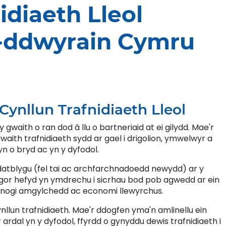
idiaeth Lleol
ddwyrain Cymru
 Cynllun Trafnidiaeth Lleol
waith o ran dod â llu o bartneriaid at ei gilydd. Mae'r
aith trafnidiaeth sydd ar gael i drigolion, ymwelwyr a
n o bryd ac yn y dyfodol.
 datblygu (fel tai ac archfarchnadoedd newydd) ar y
yngor hefyd yn ymdrechu i sicrhau bod pob agwedd ar ein
gefnogi amgylchedd ac economi llewyrchus.
ynllun trafnidiaeth. Mae'r ddogfen yma'n amlinellu ein
 ardal yn y dyfodol, ffyrdd o gynyddu dewis trafnidiaeth i