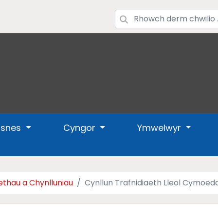
usnes
Cyngor
Ymwelwyr
aethau a Chynlluniau
Cynllun Trafnidiaeth Lleol Cymoe