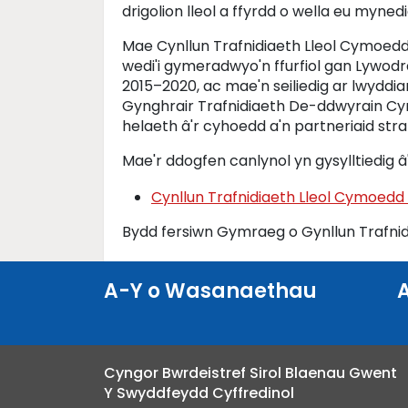
drigolion lleol a ffyrdd o wella eu myned
Mae Cynllun Trafnidiaeth Lleol Cymoed
wedi'i gymeradwyo'n ffurfiol gan Lywod
2015–2020, ac mae'n seiliedig ar lwyddi
Gynghrair Trafnidiaeth De-ddwyrain Cymr
helaeth â'r cyhoedd a'n partneriaid stra
Mae'r ddogfen canlynol yn gysylltiedig â'
Cynllun Trafnidiaeth Lleol Cymoed
Bydd fersiwn Gymraeg o Gynllun Trafni
A-Y o Wasanaethau
Cyngor Bwrdeistref Sirol Blaenau Gwent
Y Swyddfeydd Cyffredinol