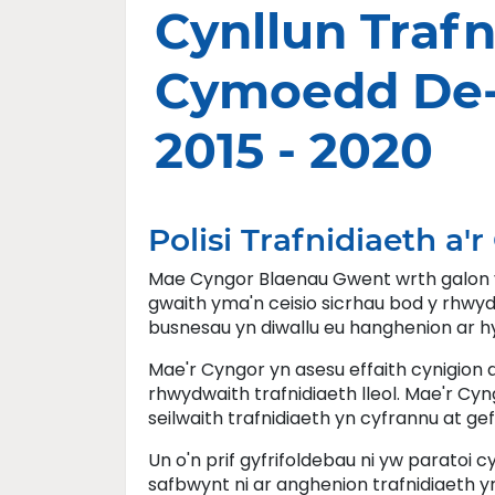
Cynllun Trafn
Cymoedd De-
2015 - 2020
Polisi Trafnidiaeth a'r
Mae Cyngor Blaenau Gwent wrth galon y g
gwaith yma'n ceisio sicrhau bod y rhwydw
busnesau yn diwallu eu hanghenion ar hy
Mae'r Cyngor yn asesu effaith cynigion
rhwydwaith trafnidiaeth lleol. Mae'r C
seilwaith trafnidiaeth yn cyfrannu at 
Un o'n prif gyfrifoldebau ni yw paratoi c
safbwynt ni ar anghenion trafnidiaeth yr