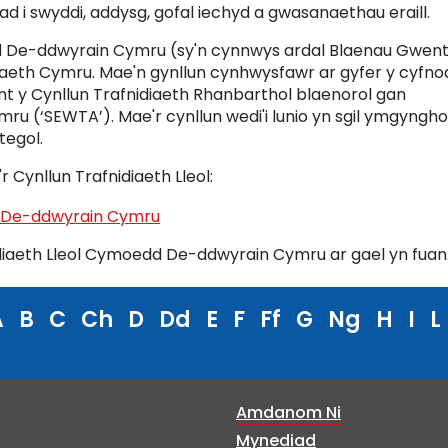
iad i swyddi, addysg, gofal iechyd a gwasanaethau eraill.
d De-ddwyrain Cymru (sy'n cynnwys ardal Blaenau Gwen
raeth Cymru. Mae'n gynllun cynhwysfawr ar gyfer y cyfno
ant y Cynllun Trafnidiaeth Rhanbarthol blaenorol gan
u (‘SEWTA’). Mae'r cynllun wedi'i lunio yn sgil ymgynghor
tegol.
r Cynllun Trafnidiaeth Lleol:
d De-ddwyrain Cymru
diaeth Lleol Cymoedd De-ddwyrain Cymru ar gael yn fuan
A
B
C
Ch
D
Dd
E
F
Ff
G
Ng
H
I
L
Amdanom Ni
Mynediad