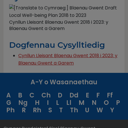
Cynllun Lleisant Blaenau Gwent 2018 i 2023: y
Blaenau Gwent a Garem
Dogfennau Cysylltiedig
Cynllun Lleisant Blaenau Gwent 2018 i 2023: y
Blaenau Gwent a Garem
A-Y o Wasanaethau
A
B
C
Ch
D
Dd
E
F
Ff
G
Ng
H
I
L
Ll
M
N
O
P
Ph
R
Rh
S
T
Th
U
W
Y