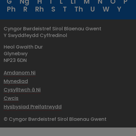
G
Ng
H
I
L
Ll
M
N
O
P
Ph
R
Rh
S
T
Th
U
W
Y
Cyngor Bwrdeistref Sirol Blaenau Gwent
Y Swyddfeydd Cyffredinol
Heol Gwaith Dur
Glynebwy
NP23 6DN
Amdanom Ni
Mynediad
Cysylltwch â Ni
Cwcis
Hysbysiad Preifatrwydd
© Cyngor Bwrdeistref Sirol Blaenau Gwent