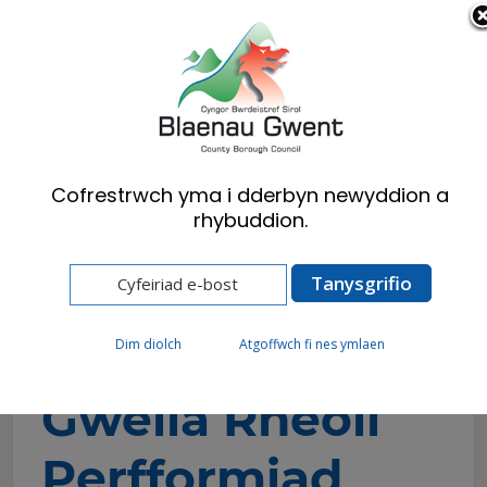
Cymraeg
English
Cofrestrwch yma i dderbyn newyddion a
rhybuddion.
Hafan
Cyngor
Perfformiad
Fframwaith Gwella Rheoli Perfformiad
Fframwaith
Dim diolch
Atgoffwch fi nes ymlaen
Gwella Rheoli
Perfformiad