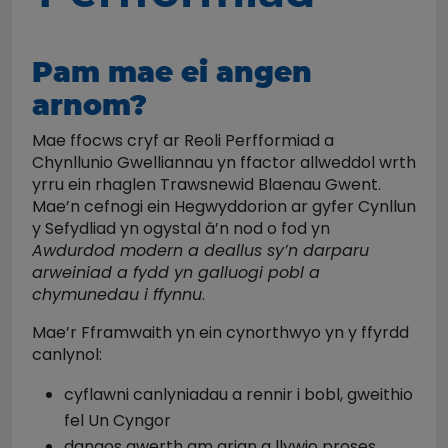
Pam mae ei angen
arnom?
Mae ffocws cryf ar Reoli Perfformiad a
Chynllunio Gwelliannau yn ffactor allweddol wrth
yrru ein rhaglen Trawsnewid Blaenau Gwent.
Mae’n cefnogi ein Hegwyddorion ar gyfer Cynllun
y Sefydliad yn ogystal â’n nod o fod yn
Awdurdod modern a deallus sy’n darparu
arweiniad a fydd yn galluogi pobl a
chymunedau i ffynnu
.
Mae’r Fframwaith yn ein cynorthwyo yn y ffyrdd
canlynol:
cyflawni canlyniadau a rennir i bobl, gweithio
fel Un Cyngor
dangos gwerth am arian a llywio proses