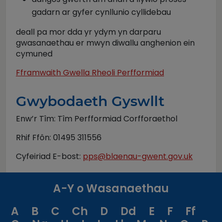
gadarn ar gyfer cynllunio cyllidebau
deall pa mor dda yr ydym yn darparu
gwasanaethau er mwyn diwallu anghenion ein
cymuned
Fframwaith Gwella Rheoli Perfformiad
Gwybodaeth Gyswllt
Enw’r Tîm: Tîm Perfformiad Corfforaethol
Rhif Ffôn: 01495 311556
Cyfeiriad E-bost:
pps@blaenau-gwent.gov.uk
A-Y o Wasanaethau
A
B
C
Ch
D
Dd
E
F
Ff