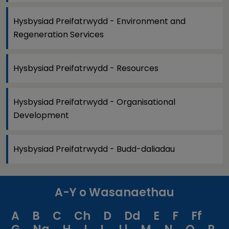
Hysbysiad Preifatrwydd - Environment and
Regeneration Services
Hysbysiad Preifatrwydd - Resources
Hysbysiad Preifatrwydd - Organisational
Development
Hysbysiad Preifatrwydd - Budd-daliadau
A-Y o Wasanaethau
A
B
C
Ch
D
Dd
E
F
Ff