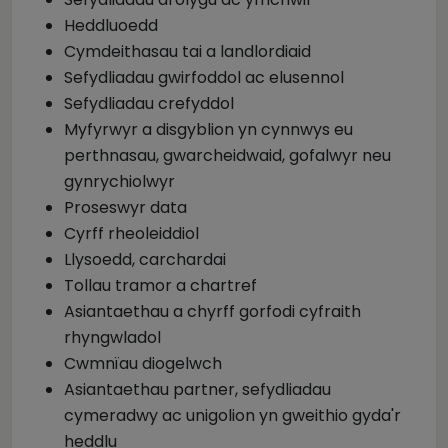
Heddluoedd
Cymdeithasau tai a landlordiaid
Sefydliadau gwirfoddol ac elusennol
Sefydliadau crefyddol
Myfyrwyr a disgyblion yn cynnwys eu
perthnasau, gwarcheidwaid, gofalwyr neu
gynrychiolwyr
Proseswyr data
Cyrff rheoleiddiol
Llysoedd, carchardai
Tollau tramor a chartref
Asiantaethau a chyrff gorfodi cyfraith
rhyngwladol
Cwmnïau diogelwch
Asiantaethau partner, sefydliadau
cymeradwy ac unigolion yn gweithio gyda'r
heddlu