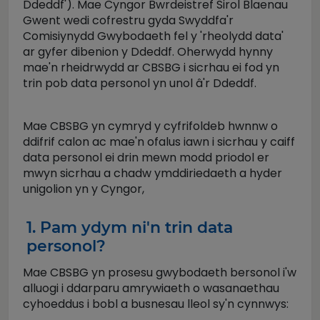
Ddeddf'). Mae Cyngor Bwrdeistref Sirol Blaenau
Gwent wedi cofrestru gyda Swyddfa'r
Comisiynydd Gwybodaeth fel y 'rheolydd data'
ar gyfer dibenion y Ddeddf. Oherwydd hynny
mae'n rheidrwydd ar CBSBG i sicrhau ei fod yn
trin pob data personol yn unol â'r Ddeddf.
Mae CBSBG yn cymryd y cyfrifoldeb hwnnw o
ddifrif calon ac mae'n ofalus iawn i sicrhau y caiff
data personol ei drin mewn modd priodol er
mwyn sicrhau a chadw ymddiriedaeth a hyder
unigolion yn y Cyngor,
1. Pam ydym ni'n trin data
personol?
Mae CBSBG yn prosesu gwybodaeth bersonol i'w
alluogi i ddarparu amrywiaeth o wasanaethau
cyhoeddus i bobl a busnesau lleol sy'n cynnwys: