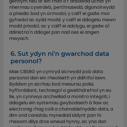
gennym neu ar ein rhan o'r ansawdd uchaf yn
nhermau cywirdeb, perthnasedd, digonolrwydd
a pheidio bod yn ormodol, y caiff ei gadw mor
gyfredol ac sydd modd, y caiff ei ddiogelu mewn
modd priodol, ac y caiff ei adolygu, ei gadw a'i
ddinistrio'n ddiogel pan nad oes ei angen
mwyach.
6. Sut ydyn ni'n gwarchod data
personol?
Mae CBSBG yn cymryd sicrwydd pob data
personol dan ein rheolaeth yn ddifrifol iawn.
Byddwn yn sicrhau bod mesurau polisi,
hyfforddiant, technegol a gweithdrefnol yn eu
lle, yn cynnwys archwiliad a monitro integriti, i
ddiogelu ein systemau gwybodaeth â llaw ac
electronig rhag colli a chamddefnyddio data, a
dim ond caniatáu mynediad iddynt pan fo
rheswm dilys dros wneud hynny, ac yna dan