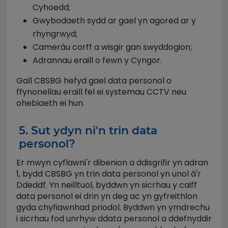
Cyhoedd;
Gwybodaeth sydd ar gael yn agored ar y
rhyngrwyd;
Camerâu corff a wisgir gan swyddogion;
Adrannau eraill o fewn y Cyngor.
Gall CBSBG hefyd gael data personol o
ffynonellau eraill fel ei systemau CCTV neu
ohebiaeth ei hun.
5. Sut ydyn ni'n trin data
personol?
Er mwyn cyflawni'r dibenion a ddisgrifir yn adran
1, bydd CBSBG yn trin data personol yn unol â'r
Ddeddf. Yn neilltuol, byddwn yn sicrhau y caiff
data personol ei drin yn deg ac yn gyfreithlon
gyda chyfiawnhad priodol. Byddwn yn ymdrechu
i sicrhau fod unrhyw ddata personol a ddefnyddir