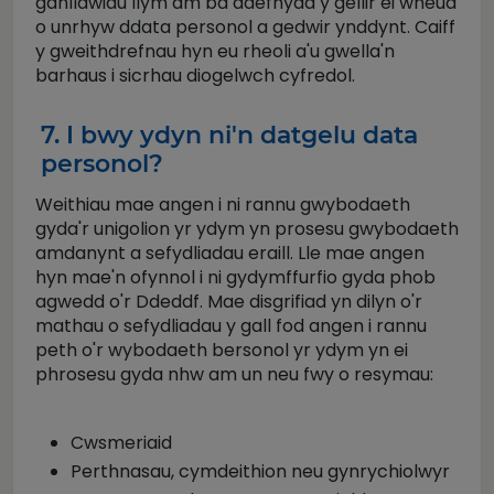
ganllawiau llym am ba ddefnydd y gellir ei wneud
o unrhyw ddata personol a gedwir ynddynt. Caiff
y gweithdrefnau hyn eu rheoli a'u gwella'n
barhaus i sicrhau diogelwch cyfredol.
7. I bwy ydyn ni'n datgelu data
personol?
Weithiau mae angen i ni rannu gwybodaeth
gyda'r unigolion yr ydym yn prosesu gwybodaeth
amdanynt a sefydliadau eraill. Lle mae angen
hyn mae'n ofynnol i ni gydymffurfio gyda phob
agwedd o'r Ddeddf. Mae disgrifiad yn dilyn o'r
mathau o sefydliadau y gall fod angen i rannu
peth o'r wybodaeth bersonol yr ydym yn ei
phrosesu gyda nhw am un neu fwy o resymau:
Cwsmeriaid
Perthnasau, cymdeithion neu gynrychiolwyr