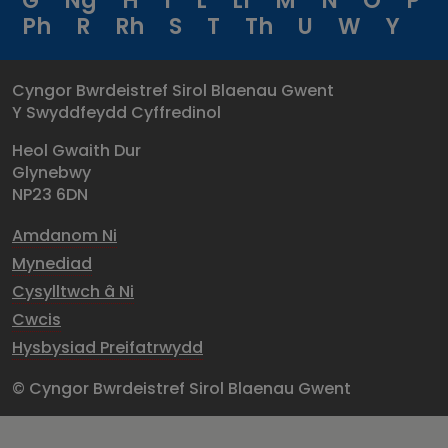
G
Ng
H
I
L
Ll
M
N
O
P
Ph
R
Rh
S
T
Th
U
W
Y
Cyngor Bwrdeistref Sirol Blaenau Gwent
Y Swyddfeydd Cyffredinol
Heol Gwaith Dur
Glynebwy
NP23 6DN
Amdanom Ni
Mynediad
Cysylltwch â Ni
Cwcis
Hysbysiad Preifatrwydd
© Cyngor Bwrdeistref Sirol Blaenau Gwent