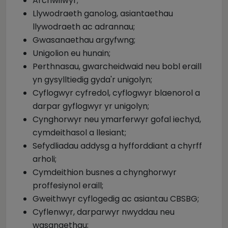
Archwilwyr;
Llywodraeth ganolog, asiantaethau
llywodraeth ac adrannau;
Gwasanaethau argyfwng;
Unigolion eu hunain;
Perthnasau, gwarcheidwaid neu bobl eraill
yn gysylltiedig gyda'r unigolyn;
Cyflogwyr cyfredol, cyflogwyr blaenorol a
darpar gyflogwyr yr unigolyn;
Cynghorwyr neu ymarferwyr gofal iechyd,
cymdeithasol a llesiant;
Sefydliadau addysg a hyfforddiant a chyrff
arholi;
Cymdeithion busnes a chynghorwyr
proffesiynol eraill;
Gweithwyr cyflogedig ac asiantau CBSBG;
Cyflenwyr, darparwyr nwyddau neu
wasanaethau;