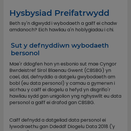
Hysbysiad Preifatrwydd
Beth sy'n digwydd i wybodaeth a gaiff ei chadw
amdanoch? Eich hawliau a'n hoblygiadau i chi.
Sut y defnyddiwn wybodaeth
bersonol
Mae'r ddogfen hon yn esbonio sut mae Cyngor
Bwrdeistref Sirol Blaenau Gwent (CBSBG) yn
cael, dal, defnyddio a datgelu gwybodaeth am
bobl (eu data personol) y camau a gymerwn i
sicrhau y caiff ei diogelu a hefyd yn disgrifio'r
hawliau sydd gan unigolion yng nghyswllt eu data
personol a gaiff ei drafod gan CBSBG.
Caiff defnydd a datgeliad data personol ei
lywodraethu gan Ddeddf Diogelu Data 2018 ('y