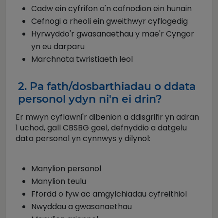
Cadw ein cyfrifon a'n cofnodion ein hunain
Cefnogi a rheoli ein gweithwyr cyflogedig
Hyrwyddo'r gwasanaethau y mae'r Cyngor
yn eu darparu
Marchnata twristiaeth leol
2. Pa fath/dosbarthiadau o ddata
personol ydyn ni'n ei drin?
Er mwyn cyflawni'r dibenion a ddisgrifir yn adran
1 uchod, gall CBSBG gael, defnyddio a datgelu
data personol yn cynnwys y dilynol:
Manylion personol
Manylion teulu
Ffordd o fyw ac amgylchiadau cyfreithiol
Nwyddau a gwasanaethau