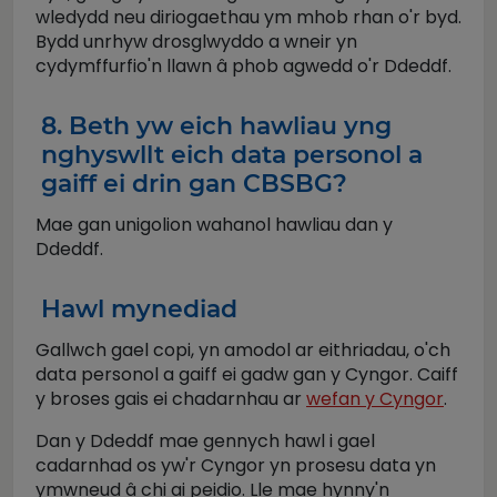
wledydd neu diriogaethau ym mhob rhan o'r byd.
Bydd unrhyw drosglwyddo a wneir yn
cydymffurfio'n llawn â phob agwedd o'r Ddeddf.
8. Beth yw eich hawliau yng
nghyswllt eich data personol a
gaiff ei drin gan CBSBG?
Mae gan unigolion wahanol hawliau dan y
Ddeddf.
Hawl mynediad
Gallwch gael copi, yn amodol ar eithriadau, o'ch
data personol a gaiff ei gadw gan y Cyngor. Caiff
y broses gais ei chadarnhau ar
wefan y Cyngor
.
Dan y Ddeddf mae gennych hawl i gael
cadarnhad os yw'r Cyngor yn prosesu data yn
ymwneud â chi ai peidio. Lle mae hynny'n