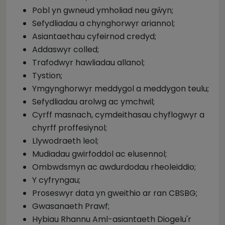
Pobl yn gwneud ymholiad neu gŵyn;
Sefydliadau a chynghorwyr ariannol;
Asiantaethau cyfeirnod credyd;
Addaswyr colled;
Trafodwyr hawliadau allanol;
Tystion;
Ymgynghorwyr meddygol a meddygon teulu;
Sefydliadau arolwg ac ymchwil;
Cyrff masnach, cymdeithasau chyflogwyr a
chyrff proffesiynol;
Llywodraeth leol;
Mudiadau gwirfoddol ac elusennol;
Ombwdsmyn ac awdurdodau rheoleiddio;
Y cyfryngau;
Proseswyr data yn gweithio ar ran CBSBG;
Gwasanaeth Prawf;
Hybiau Rhannu Aml-asiantaeth Diogelu'r