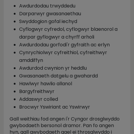
Awdurdodau trwyddedu
Darparwyr gwasanaethau
Swyddogion gofal iechyd
Cyflogwyr cyfredol, cyflogwyr blaenorol a
darpar gyflogwyr a chyrff arholi
Awdurdodau gorfodi'r gyfraith ac erlyn
Cynrychiolwyr cyfreithiol, cyfreithwyr
amddiffyn
Awdurdod cwynion yr heddlu
Gwasanaeth datgelu a gwahardd
Hawlwyr hawlio allanol
Bargyfreithwyr
Addaswyr colled
Brocwyr Yswiriant ac Yswirwyr
Gall weithiau fod angen i'r Cyngor drosglwyddo
gwybodaeth bersonol dramor. Pan fo angen
hyn, gall gwybodaeth gael ei throsglwyddo i