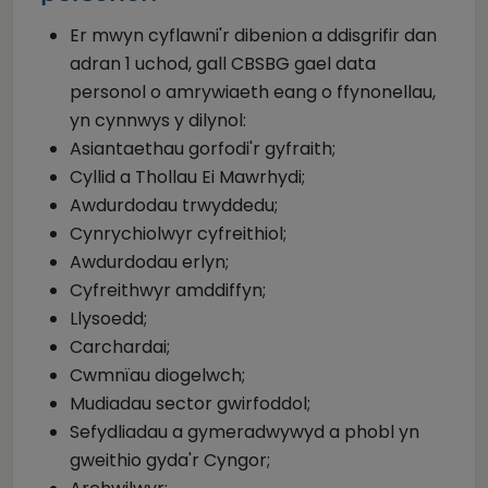
Er mwyn cyflawni'r dibenion a ddisgrifir dan
adran 1 uchod, gall CBSBG gael data
personol o amrywiaeth eang o ffynonellau,
yn cynnwys y dilynol:
Asiantaethau gorfodi'r gyfraith;
Cyllid a Thollau Ei Mawrhydi;
Awdurdodau trwyddedu;
Cynrychiolwyr cyfreithiol;
Awdurdodau erlyn;
Cyfreithwyr amddiffyn;
Llysoedd;
Carchardai;
Cwmnïau diogelwch;
Mudiadau sector gwirfoddol;
Sefydliadau a gymeradwywyd a phobl yn
gweithio gyda'r Cyngor;