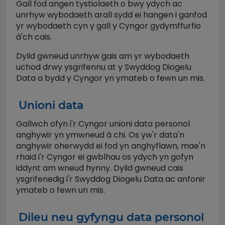
Gall fod angen tystiolaeth o bwy ydych ac
unrhyw wybodaeth arall sydd ei hangen i ganfod
yr wybodaeth cyn y gall y Cyngor gydymffurfio
â'ch cais.
Dylid gwneud unrhyw gais am yr wybodaeth
uchod drwy ysgrifennu at y Swyddog Diogelu
Data a bydd y Cyngor yn ymateb o fewn un mis.
Unioni data
Gallwch ofyn i'r Cyngor unioni data personol
anghywir yn ymwneud â chi. Os yw'r data'n
anghywir oherwydd ei fod yn anghyflawn, mae'n
rhaid i'r Cyngor ei gwblhau os ydych yn gofyn
iddynt am wneud hynny. Dylid gwneud cais
ysgrifenedig i'r Swyddog Diogelu Data ac anfonir
ymateb o fewn un mis.
Dileu neu gyfyngu data personol