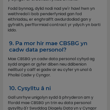
Fodd bynnag, dylid nodi nad yw'r hawl hwn yn
weithredol i bob penderfyniad gan fod
eithriadau, er enghraifft awdurdodiad gan y
gyfraith, perfformiad contract yr ydych yn barti
iddo.
9. Pa mor hir mae CBSBG yn
cadw data personol?
Mae CBSBG yn cadw data personol cyhyd ag
sydd angen ar gyfer diben neu ddibenion
neilltuol y caiff ei gadw ar eu cyfer yn unol â
Pholisi Cadw y Cyngor.
10. Cysylltu â ni
Gall unrhyw unigolyn sydd â phryderon am y
ffordd mae CBSBG yn trin eu data personol
gysylltu â'r Swyddog Diogelu Data yn y Cyngor