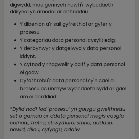
digwydd, mae gennych hawl i'r wybodaeth
ddilynol yn amodol ar eithriadau:
Y dibenion a'r sail gyfreithiol ar gyfer y
prosesu
Y categorïau data personol cysylltiedig.
Y derbynwyr y datgelwyd y data personol
iddynt.
Y cyfnod y rhagwelir y caiff y data personol
ei gadw
Cyfathrebu'r data personol sy'n cael ei
brosesu ac unrhyw wybodaeth sydd ar gael
am ei darddiad
*Dylid nodi fod 'prosesu' yn golygu gweithredu
set o gamau ar ddata personol megis casglu,
cofnodi, trefnu, strwythuro, storio, addasu,
newid, dileu, cyfyngu, adalw.