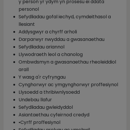
y person yr ydym yn prosesu ei ddata
personol
Sefydliadau gofal iechyd, cymdeithasol a
llesiant
Addysgwyr a chyrff arholi
Darparwyr nwyddau a gwasanaethau
Sefydliadau ariannol
Llywodraeth leol a chanolog
Ombwdsmyn a gwasanaethau rheoleiddiol
arall
Y wasg a'r cyfryngau
Cynghorwyr ac ymgynghorwyr proffesiynol
Llysoedd a thribiwnlysoedd
Undebau llafur
Sefydliadau gwleidyddol
Asiantaethau cyfeirnod credyd
•Cyrff proffesiynol
Sefydliadau arolygu ac ymchwil