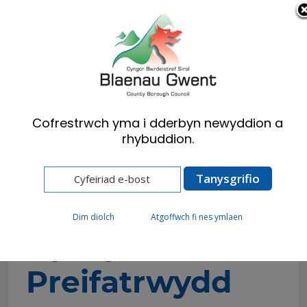
Cymraeg
English
Cofrestrwch yma i dderbyn newyddion a
rhybuddion.
Hafan
Cyngor
Diogelu Data a Rhyddid Gwybodaeth
Hysbysiad Preifatrwydd
Dim diolch
Atgoffwch fi nes ymlaen
Hysbysiad
Preifatrwydd