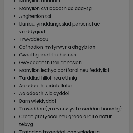
Manylion ariannol
Manylion cyflogaeth ac addysg
Anghenion tai
Lluniau, ymddangosiad personol ac
ymddygiad
Trwyddedau
Cofnodion myfyrwyr a disgyblion
Gweithgareddau busnes
Gwybodaeth ffeil achosion
Manylion iechyd corfforol neu feddyliol
Tarddiad hiliol neu ethnig
Aelodaeth undeb llafur
Aelodaeth wleidyddol
Barn wleidyddol
Troseddau (yn cynnwys troseddau honedig)
Credo grefyddol neu gredo arall o natur
tebyg
Trafodion troseddol, canlyniadau a