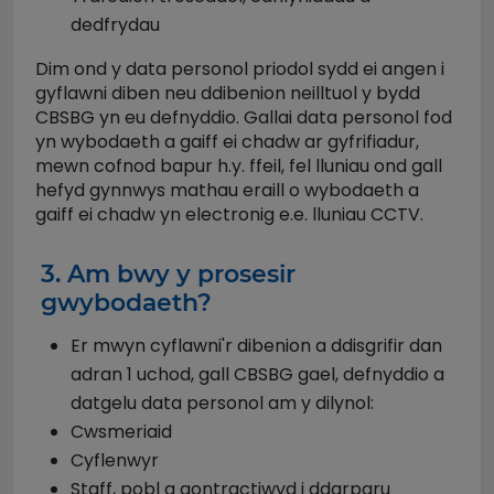
dedfrydau
Dim ond y data personol priodol sydd ei angen i
gyflawni diben neu ddibenion neilltuol y bydd
CBSBG yn eu defnyddio. Gallai data personol fod
yn wybodaeth a gaiff ei chadw ar gyfrifiadur,
mewn cofnod bapur h.y. ffeil, fel lluniau ond gall
hefyd gynnwys mathau eraill o wybodaeth a
gaiff ei chadw yn electronig e.e. lluniau CCTV.
3. Am bwy y prosesir
gwybodaeth?
Er mwyn cyflawni'r dibenion a ddisgrifir dan
adran 1 uchod, gall CBSBG gael, defnyddio a
datgelu data personol am y dilynol:
Cwsmeriaid
Cyflenwyr
Staff, pobl a gontractiwyd i ddarparu