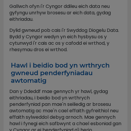
Gallwch ofyn i'r Cyngor ddileu eich data neu
gyfyngu unrhyw brosesu ar eich data, gydag
eithriadau.
Dylid gwneud pob cais i'r Swyddog Diogelu Data.
Bydd y Cyngor wedyn yn eich hysbysu os y
cytunwyd i'r cais ac os y cafodd ei wrthod, y
rhesymau dros ei wrthod.
Hawl i beidio bod yn wrthrych
gwneud penderfyniadau
awtomatig
Dan y Ddeddf mae gennych yr hawl, gydag
eithriadau, i beidio bod yn wrthrych
penderfyniad pan mae'n seiliedig ar brosesu
awtomatig ac mae'n cael effaith gyfreithiol neu
effaith sylweddol debyg arnoch. Mae gennych
hawl i fynegi eich safbwynt a chael esboniad gan
y Cyngor ar ei benderfyniad a'i herio.