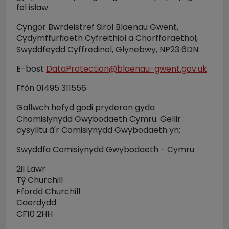
fel islaw:
Cyngor Bwrdeistref Sirol Blaenau Gwent,
Cydymffurfiaeth Cyfreithiol a Chorfforaethol,
Swyddfeydd Cyffredinol, Glynebwy, NP23 6DN.
E-bost
DataProtection@blaenau-gwent.gov.uk
Ffôn 01495 311556
Gallwch hefyd godi pryderon gyda
Chomisiynydd Gwybodaeth Cymru. Gellir
cysylltu â'r Comisiynydd Gwybodaeth yn:
Swyddfa Comisiynydd Gwybodaeth - Cymru
2il Lawr
Tŷ Churchill
Ffordd Churchill
Caerdydd
CF10 2HH