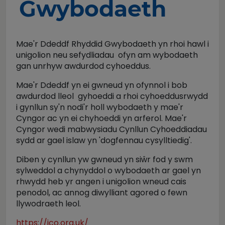
Gwybodaeth
Mae'r Ddeddf Rhyddid Gwybodaeth yn rhoi hawl i
unigolion neu sefydliadau ofyn am wybodaeth
gan unrhyw awdurdod cyhoeddus.
Mae'r Ddeddf yn ei gwneud yn ofynnol i bob
awdurdod lleol gyhoeddi a rhoi cyhoeddusrwydd
i gynllun sy'n nodi'r holl wybodaeth y mae'r
Cyngor ac yn ei chyhoeddi yn arferol. Mae'r
Cyngor wedi mabwysiadu Cynllun Cyhoeddiadau
sydd ar gael islaw yn 'dogfennau cysylltiedig'.
Diben y cynllun yw gwneud yn siŵr fod y swm
sylweddol a chynyddol o wybodaeth ar gael yn
rhwydd heb yr angen i unigolion wneud cais
penodol, ac annog diwylliant agored o fewn
llywodraeth leol.
https://ico.org.uk/