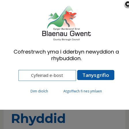
Cymraeg
English
Cofrestrwch yma i dderbyn newyddion a
rhybuddion.
Hafan
Cyngor
Diogelu Data a Rhyddid Gwybodaeth
Ceisiadau Rhyddid Gwybodaeth
Dim diolch
Atgoffwch fi nes ymlaen
Ceisiadau
Rhyddid