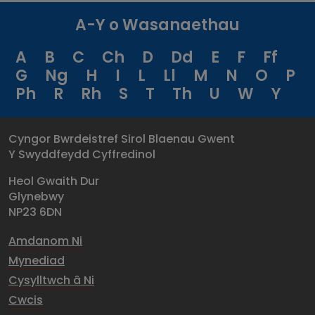
A-Y o Wasanaethau
A
B
C
Ch
D
Dd
E
F
Ff
G
Ng
H
I
L
Ll
M
N
O
P
Ph
R
Rh
S
T
Th
U
W
Y
Cyngor Bwrdeistref Sirol Blaenau Gwent
Y Swyddfeydd Cyffredinol
Heol Gwaith Dur
Glynebwy
NP23 6DN
Amdanom Ni
Mynediad
Cysylltwch â Ni
Cwcis