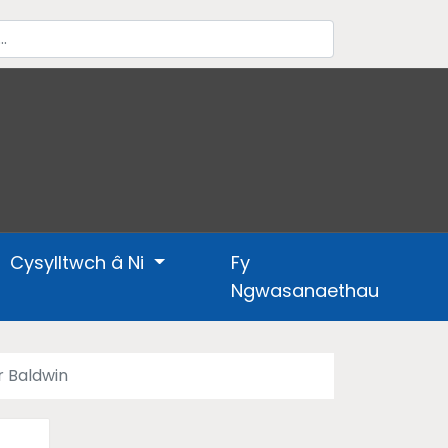
Cysylltwch â Ni
Fy
Ngwasanaethau
 Baldwin