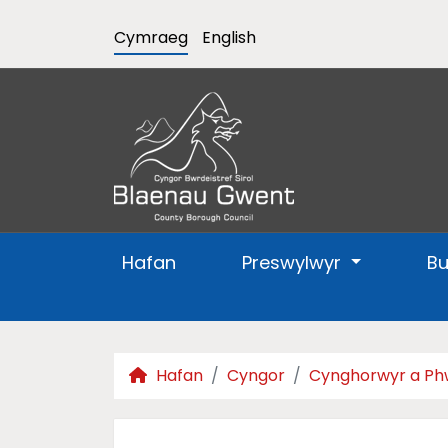
Cymraeg
English
Hafan
Preswylwyr
B
Hafan
Cyngor
Cynghorwyr a Ph