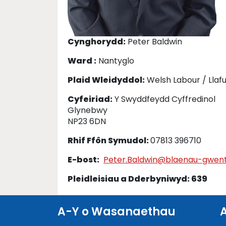
Cynghorydd:
Peter Baldwin
Ward :
Nantyglo
Plaid Wleidyddol:
Welsh Labour / Llaf
Cyfeiriad:
Y Swyddfeydd Cyffredinol
Glynebwy
NP23 6DN
Rhif Ffôn Symudol:
07813 396710
E-bost:
Peter.Baldwin@blaenau-gwent
Pleidleisiau a Dderbyniwyd: 639
A-Y o Wasanaethau