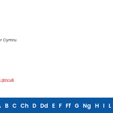
ur Cymru
.gov.uk
A
B
C
Ch
D
Dd
E
F
Ff
G
Ng
H
I
L