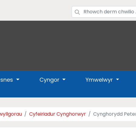
usnes
Cyngor
Ymwelwyr
wyllgorau
Cyfeiriadur Cynghorwyr
Cynghorydd Peter