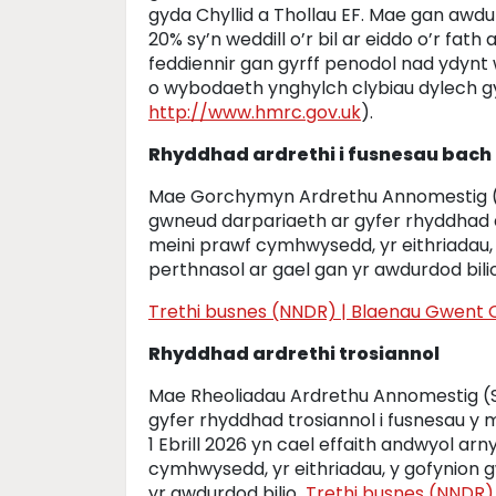
gyda Chyllid a Thollau EF. Mae gan awdur
20% sy’n weddill o’r bil ar eiddo o’r fat
feddiennir gan gyrff penodol nad ydynt 
o wybodaeth ynghylch clybiau dylech gysy
http://www.hmrc.gov.uk
).
Rhyddhad ardrethi i fusnesau bach
Mae Gorchymyn Ardrethu Annomestig (R
gwneud darpariaeth ar gyfer rhyddhad a
meini prawf cymhwysedd, yr eithriadau,
perthnasol ar gael gan yr awdurdod bilio
Trethi busnes (NNDR) | Blaenau Gwent
Rhyddhad ardrethi trosiannol
Mae Rheoliadau Ardrethu Annomestig (
gyfer rhyddhad trosiannol i fusnesau y 
1 Ebrill 2026 yn cael effaith andwyol a
cymhwysedd, yr eithriadau, y gofynion g
yr awdurdod bilio
Trethi busnes (NNDR)