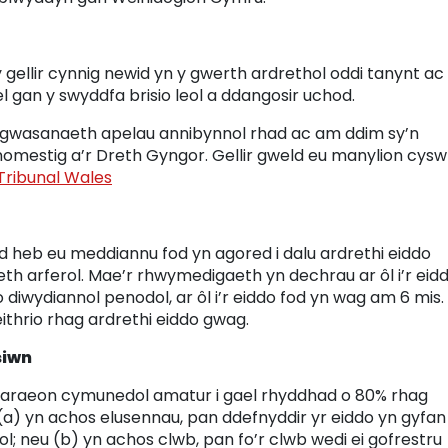
ellir cynnig newid yn y gwerth ardrethol oddi tanynt a
el gan y swyddfa brisio leol a ddangosir uchod.
u gwasanaeth apelau annibynnol rhad ac am ddim sy’n
omestig a’r Dreth Gyngor. Gellir gweld eu manylion cyswl
 Tribunal Wales
 heb eu meddiannu fod yn agored i dalu ardrethi eiddo
th arferol. Mae’r rhwymedigaeth yn dechrau ar ôl i’r eid
diwydiannol penodol, ar ôl i’r eiddo fod yn wag am 6 mis.
thrio rhag ardrethi eiddo gwag.
siwn
waraeon cymunedol amatur i gael rhyddhad o 80% rhag
a) yn achos elusennau, pan ddefnyddir yr eiddo yn gyfan
l; neu (b) yn achos clwb, pan fo’r clwb wedi ei gofrestru