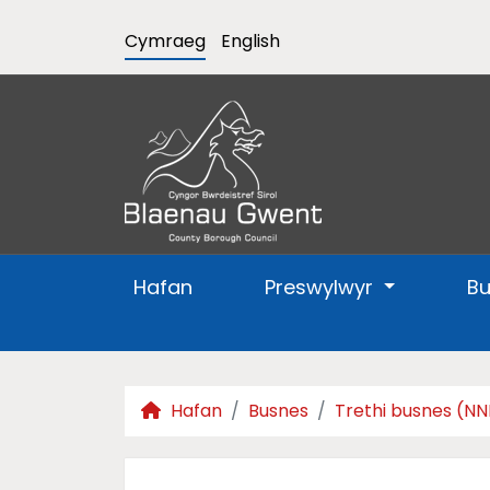
Cymraeg
English
Hafan
Preswylwyr
B
Hafan
Busnes
Trethi busnes (N