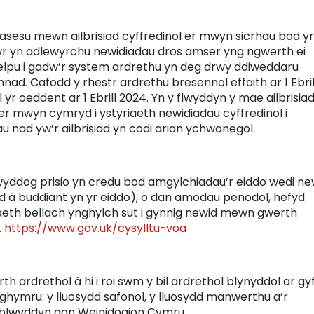
ilasesu mewn ailbrisiad cyffredinol er mwyn sicrhau bod yr
lwr yn adlewyrchu newidiadau dros amser yng ngwerth ei
helpu i gadw’r system ardrethu yn deg drwy ddiweddaru
hnad. Cafodd y rhestr ardrethu bresennol effaith ar 1 Ebril
yr oeddent ar 1 Ebrill 2024. Yn y flwyddyn y mae ailbrisia
d er mwyn cymryd i ystyriaeth newidiadau cyffredinol i
u nad yw’r ailbrisiad yn codi arian ychwanegol.
wyddog prisio yn credu bod amgylchiadau’r eiddo wedi ne
ydd â buddiant yn yr eiddo), o dan amodau penodol, hefyd
eth bellach ynghylch sut i gynnig newid mewn gwerth
.
https://www.gov.uk/cysylltu-voa
th ardrethol â hi i roi swm y bil ardrethol blynyddol ar gy
ghymru: y lluosydd safonol, y lluosydd manwerthu a’r
b blwyddyn gan Weinidogion Cymru.