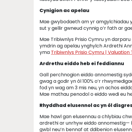
Cynigion ac apelau
Mae gwybodaeth am yr amgylchiadau y g
sut y gellir gwneud cynnig o’r fath ar ga
Mae Tribiwnlys Prisio Cymru yn darpar
ymdrin ag apelau ynghylch Ardrethi Ann
yma
Tribiwnlys Prisio Cymru | Valuation
Ardrethu eiddo heb ei feddiannu
Gall perchnogion eiddo annomestig sydd
gwag a godir yn ôl 100% o’r rhwymedigae
fod yn wag am 3 mis neu, yn achos eiddo 
Mae mathau penodol o eiddo wedi eu hei
Rhyddhad elusennol ac yn ôl disgre
Mae hawl gan elusennau a chlybiau ch
ardrethi ar unrhyw eiddo annomestig— (
gwbl neu’n bennaf at ddibenion elusenno