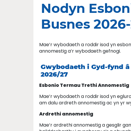
Nodyn Esboni
Busnes 2026-
Mae’r wybodaeth a roddir isod yn esbonio
annomestig a’r wybodaeth gefnogi.
Gwybodaeth i Gyd-fynd â 
2026/27
Esbonio Termau Trethi Annomestig
Mae’r wybodaeth a roddir isod yn egluro
am dalu ardreth annomestig ac yn yr w
Ardrethi annomestig
Mae’r ardrethi annomestig a gesglir gan 