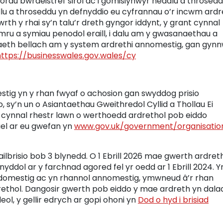
orau bwrdeistref sirol ac i gomisiynwyr heddlu a throsedd
u a throseddu yn defnyddio eu cyfrannau o’r incwm ardr
rth y rhai sy’n talu’r dreth gyngor iddynt, y grant cynnal
mru a symiau penodol eraill, i dalu am y gwasanaethau a
daeth bellach am y system ardrethi annomestig, gan gyn
https://businesswales.gov.wales/cy
tig yn y rhan fwyaf o achosion gan swyddog prisio
, sy’n un o Asiantaethau Gweithredol Cyllid a Thollau Ei
n cynnal rhestr lawn o werthoedd ardrethol pob eiddo
el ar eu gwefan yn
www.gov.uk/government/organisatio
ailbrisio bob 3 blynedd. O 1 Ebrill 2026 mae gwerth ardret
nyddol ar y farchnad agored fel yr oedd ar 1 Ebrill 2024. Y
domestig ac yn rhannol annomestig, ymwneud â’r rhan
rethol. Dangosir gwerth pob eiddo y mae ardreth yn dal
eol, y gellir edrych ar gopi ohoni yn
Dod o hyd i brisiad