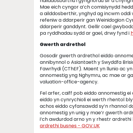
hailddosbarthu i gynghorau sir a chyngh
Mae eich cyngor a’ch comisiynydd heddl
a ailddosberthir, ynghyd ag incwm oddi w
refeniw a ddarperir gan Weinidogion Cy
ddarperir ganddynt. Gellir cael gwybo
pa ryddhadau sydd ar gael, drwy fynd i
Gwerth ardrethol
Gosodir gwerth ardrethol eiddo annomes
annibynnol o Asiantaeth y Swyddfa Brisio
Fawrhydi (CThEF). Maent yn llunio ac y
annomestig yng Nghymru, ac mae ar ga
valuation-office-agency.
Fel arfer, caiff pob eiddo annomestig ei 
eiddo yn cynrychioli ei werth rhentol bly
achos eiddo cyfansawdd sy’n rhannol d
annomestig yn unig y mae’r gwerth ard
i’ch awdurdod arno yn y rhestr ardrethi l
ardrethi busnes - GOV.UK