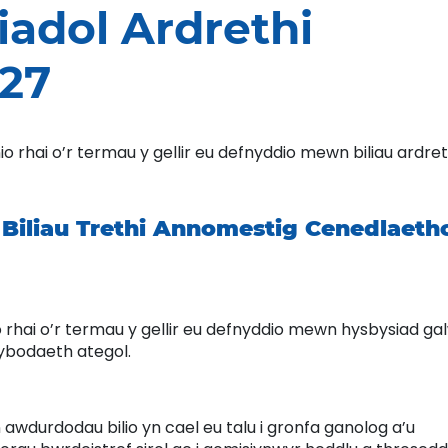
adol Ardrethi
27
 rhai o’r termau y gellir eu defnyddio mewn biliau ardret
Biliau Trethi Annomestig Cenedlaeth
 rhai o’r termau y gellir eu defnyddio mewn hysbysiad ga
ybodaeth ategol.
awdurdodau bilio yn cael eu talu i gronfa ganolog a’u