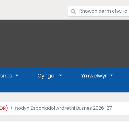
usnes
Cyngor
Ymwelwyr
NDR)
Nodyn Esboniadol Ardrethi Busnes 2026-27