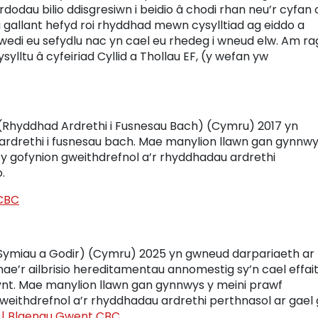
dodau bilio ddisgresiwn i beidio â chodi rhan neu’r cyfan 
h a gallant hefyd roi rhyddhad mewn cysylltiad ag eiddo a
wedi eu sefydlu nac yn cael eu rhedeg i wneud elw. Am ra
lltu â cyfeiriad Cyllid a Thollau EF, (y wefan yw
hyddhad Ardrethi i Fusnesau Bach) (Cymru) 2017 yn
rdrethi i fusnesau bach. Mae manylion llawn gan gynnwy
 y gofynion gweithdrefnol a’r rhyddhadau ardrethi
.
 CBC
Symiau a Godir) (Cymru) 2025 yn gwneud darpariaeth ar
mae’r ailbrisio hereditamentau annomestig sy’n cael effai
rnynt. Mae manylion llawn gan gynnwys y meini prawf
weithdrefnol a’r rhyddhadau ardrethi perthnasol ar gael
 | Blaenau Gwent CBC