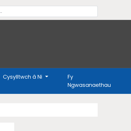
Cysylltwch â Ni
Fy
Ngwasanaethau