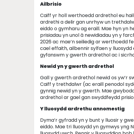
Ailbrisio
Caiff yr holl werthoedd ardrethol eu ha
ardrethi a delir gan unrhyw un trethda
eiddo o gymharu ag eraill. Mae hyn yn 
prisiadau yn unol â newidiadau yn y farc
2026 ac mae’n seiliedig ar werthoedd fel 
cael effaith, ailbennir sylfaen y lluosyd
gyfanswm y gwerth ardrethol ac i sicrha
Newid yn y gwerth ardrethol
Gall y gwerth ardrethol newid os yw’r s
Caiff y trethdalwr (ac eraill penodol s
gynnig newid yn y gwerth. Mae gwyboda
ardrethol ar gael gan swyddfeydd prisio
Y lluosydd ardrethu annomestig
Dyma’r gyfradd yn y bunt y lluosir y gwer
eiddo. Mae tri lluosydd yn gymwys yng N
lluosydd uwch. Pennir y lluosyddion bo