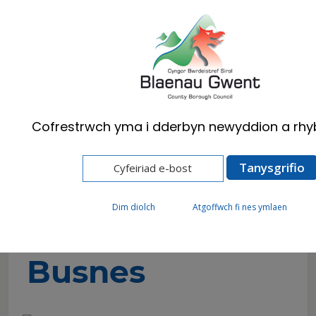
Cymraeg
English
Cofrestrwch yma i dderbyn newyddion a rhy
Hafan
Busnes
Hyb Busnes Blaenau Gwent
Safleoedd a Thir Busnes
Dim diolch
Atgoffwch fi nes ymlaen
Safleoedd a Thir
Busnes