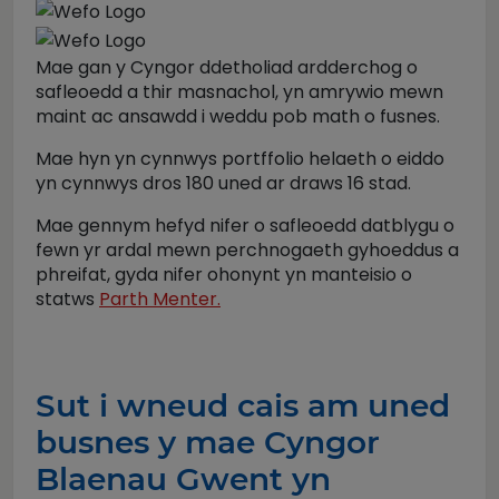
Mae gan y Cyngor ddetholiad ardderchog o
safleoedd a thir masnachol, yn amrywio mewn
maint ac ansawdd i weddu pob math o fusnes.
Mae hyn yn cynnwys portffolio helaeth o eiddo
yn cynnwys dros 180 uned ar draws 16 stad.
Mae gennym hefyd nifer o safleoedd datblygu o
fewn yr ardal mewn perchnogaeth gyhoeddus a
phreifat, gyda nifer ohonynt yn manteisio o
statws
Parth Menter.
Sut i wneud cais am uned
busnes y mae Cyngor
Blaenau Gwent yn