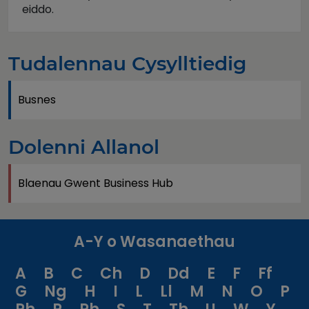
eiddo.
Tudalennau Cysylltiedig
Busnes
Dolenni Allanol
Blaenau Gwent Business Hub
A-Y o Wasanaethau
A
B
C
Ch
D
Dd
E
F
Ff
G
Ng
H
I
L
Ll
M
N
O
P