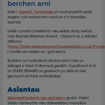
berchen arni
Mae'r
Llawlyfr Tenantiaid
yn nodi popeth sydd
angen i chi wybod am osod un o'n hunedau
busnes.
Gellir cynnal chwiliad tir neu eiddo drwy wefan
Hyb Busnes Blaenau Gwent. Cliciwch ar y ddolen
ddilynol
https://www.blaenaugwentbusinesshub.co.uk/Prope
i chwilio am eiddo ac i gofrestru.
Byddwn yn cydnabod derbyn eich cais yn
ddiogel o fewn 5 diwrnod gwaith. Cysylltwch â ni
ar 01495 369496 os gwelwch yn dda os oes
gennych unrhyw ymholiadau.
Asiantau
Mewngofnodwch neu gofrestru
gyda'r Peilot
Eiddo i lanlwytho neu ddiweddaru manylion