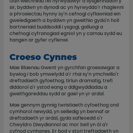
Gan weithredu fel hyrwyddwyr a llysgenhadon y
sir, byddwn yn dynodi ac yn hyrwyddo'r rhaglenni
a phrosiectau hynny sy'n cefnogi cyflawniad ein
gweledigaeth a byddwn yn gweithio gyda'n holl
bartneriaid buddsoddi i ysgogi, galluogi a
chefnogi cyfranogiad egnïol yn y camau sydd eu
hangen ar gyfer cyflenwi.
Croeso Cynnes
Mae Blaenau Gwent yn gyrchfan groesawgar a
bywiog i bob ymwelydd a'r rhai sy'n ymchwilio'r
dreftadaeth gyfoethog, tirlun dramatig, trefi
diddorol a'r ystod eang o ddigwyddiadau a
gweithgareddau sydd ar gael yn yr ardal.
Mae gennym gynnig twristiaeth cyfoethog ond
cymharol newydd, yn seiliedig yn bennaf ar
dreftadaeth yr ardal, gyda safleoedd o'r
Chwyldro Diwydiannol ac mor bell yn ôl a'r
cyfnod cynhanes. Er bod y stori treftadaeth yn