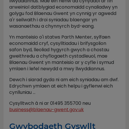
llwyddiannus. Mae ein henw da cynyddol ar fin
arweiniol datblygiad economaidd cynaliadwy yn
golygu fod Blaenau Gwent yn cynnig yr agwedd
a'r seilwaith i droi syniadau blaengar yn
wasanaethau a chynnyrch byd-eang.
Yn manteisio o'i statws Parth Menter, sylfaen
economaidd cryf, cysylltiadau i brifysgolion
safon byd, lleoliad hygyrch gwych a chostau
gweithredu a chyflogaeth cystadleuol, mae
Blaenau Gwent yn manteisio ar y cyfle i symud
ymlaen i lefel newydd a mwy llwyddiannus.
Dewch i siarad gyda ni am eich syniadau am dwf.
Edrychwn ymlaen at eich helpu i gyflenwi eich
cynlluniau ...
Cysylltwch â ni ar 01495 355700 neu
business@blaenau-gwent.gov.uk
Gwybodaeth Gyswllt