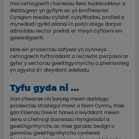
rhoi cefnogaeth i fusnesau lleol, buddsoddwyr a
datblygwyr yn gyflym ac yn broffesiynol.
Cynigiwn asedau cyfalaf, cysylltiadau, profiad a
mynediad i gyllid allanol i'n pobl i ategu darpar
adnoddau sector preifat er mwyn cyflawni ein
gweledigaeth.
Mae ein prosiectau adfywio yn cynnwys
cefnogaeth hyfforddiant a recriwtio pwrpasol ar
gyfer y sectorau gweithgynhyrchu a pheirianneg
yn ogystal â'r diwydiant adeiladu.
Tyfu gyda ni ...
Gan chwarae rôl bwysig mewn datblygu
prosiectau strategol mawr o fewn Cymru, mae
gan Flaenau Gwent hanes o lwyddiant mewn
denu a chefnogi busnesau rhyngwladol a
gweithgynhyrchu ac mae ganddo bedigri o
gwmnïau gweithgynhyrchu cynhenid