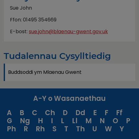
Sue John
Ffon: 01495 354669
E-bost:
sue.john@blaenau-gwent.gov.uk
Tudalennau Cysylltiedig
Buddsoddi ym Mlaenau Gwent
A-Y o Wasanaethau
A
B
C
Ch
D
Dd
E
F
Ff
G
Ng
H
I
L
Ll
M
N
O
P
Ph
R
Rh
S
T
Th
U
W
Y