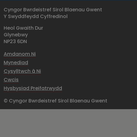
Cyngor Bwrdeistref Sirol Blaenau Gwent
Y Swyddfeydd Cyffredinol
Heol Gwaith Dur
Glynebwy
NP23 6DN
Amdanom Ni
Mynediad
Cysylltwch â Ni
Cwcis
Hysbysiad Preifatrwydd
© Cyngor Bwrdeistref Sirol Blaenau Gwent