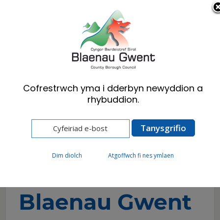
Cymraeg
English
Cofrestrwch yma i dderbyn newyddion a
rhybuddion.
Hafan
Busnes
Hyb Busnes Blaenau Gwent
Buddsoddi ym Mlaenau Gwent
Prosbectws Blaenau Gwent
Dim diolch
Atgoffwch fi nes ymlaen
Prosbectws
Blaenau Gwent