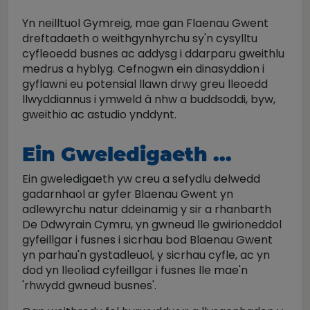
Yn neilltuol Gymreig, mae gan Flaenau Gwent
dreftadaeth o weithgynhyrchu sy'n cysylltu
cyfleoedd busnes ac addysg i ddarparu gweithlu
medrus a hyblyg. Cefnogwn ein dinasyddion i
gyflawni eu potensial llawn drwy greu lleoedd
llwyddiannus i ymweld â nhw a buddsoddi, byw,
gweithio ac astudio ynddynt.
Ein Gweledigaeth ...
Ein gweledigaeth yw creu a sefydlu delwedd
gadarnhaol ar gyfer Blaenau Gwent yn
adlewyrchu natur ddeinamig y sir a rhanbarth
De Ddwyrain Cymru, yn gwneud lle gwirioneddol
gyfeillgar i fusnes i sicrhau bod Blaenau Gwent
yn parhau'n gystadleuol, y sicrhau cyfle, ac yn
dod yn lleoliad cyfeillgar i fusnes lle mae'n
'rhwydd gwneud busnes'.