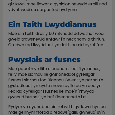
glir iawn, mae llawer o gynigion newydd eraill nad
ydynt wedi eu darganfod hyd yma.
Ein Taith Lwyddiannus
Mae ein taith dros y 50 mlynedd ddiwethaf wedi
gweld trawsnewid enfawr i'n heconomi a thirlun.
Credwn fod llwyddiant yn daith ac nid cyrchfan.
Pwyslais ar fusnes
Mae popeth yn llifo o economi leol ffyniannus,
felly mae sicrhau lle gwirioneddol gyfeillgar i
fusnes i sicrhau fod Blaenau Gwent yn parhau'n
gystadleuol, yn cydio mewn cyfle ac yn dod yn
lleoliad cyfeillgar i fusnes lle mae'n 'rhwydd
gwneud busnes' yn brif flaenoriaeth i ni.
Rydym yn cydnabod ein rôl wrth gyflawni hyn ac
mae gennym ffordd o feddwl 'gallu gwneud' sy'n