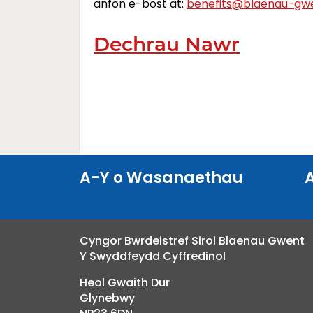
anfon e-bost at:
benefits@blaenau-gwe
Dechrau Nawr
A-Y o Wasanaethau
Cyngor Bwrdeistref Sirol Blaenau Gwent
Y Swyddfeydd Cyffredinol
Heol Gwaith Dur
Glynebwy