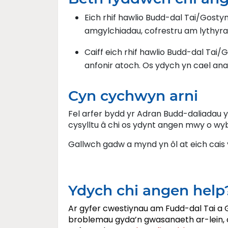
Eich rhif hawlio Budd-dal Tai/Gosty
amgylchiadau, cofrestru am lythyrau 
Caiff eich rhif hawlio Budd-dal Tai/
anfonir atoch. Os ydych yn cael an
Cyn cychwyn arni
Fel arfer bydd yr Adran Budd-daliadau 
cysylltu â chi os ydynt angen mwy o wy
Gallwch gadw a mynd yn ôl at eich cais 
Ydych chi angen help
Ar gyfer cwestiynau am Fudd-dal Tai a
broblemau gyda’n gwasanaeth ar-lein, c