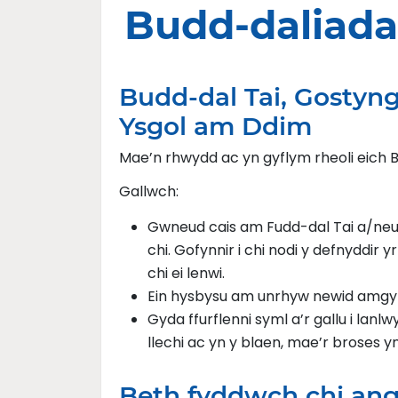
Budd-daliada
Budd-dal Tai, Gostyn
Ysgol am Ddim
Mae’n rhwydd ac yn gyflym rheoli eich B
Gallwch:
Gwneud cais am Fudd-dal Tai a/neu 
chi. Gofynnir i chi nodi y defnyddir 
chi ei lenwi.
Ein hysbysu am unrhyw newid amgylchi
Gyda ffurflenni syml a’r gallu i lanlw
llechi ac yn y blaen, mae’r broses yn
Beth fyddwch chi an