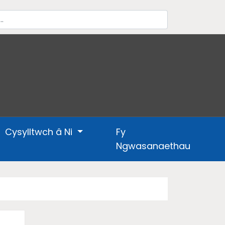
Cysylltwch â Ni
Fy
Ngwasanaethau