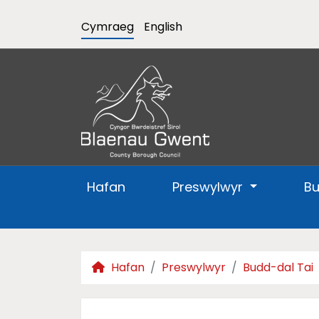
Cymraeg
English
Hafan
Preswylwyr
B
Hafan
Preswylwyr
Budd-dal Tai