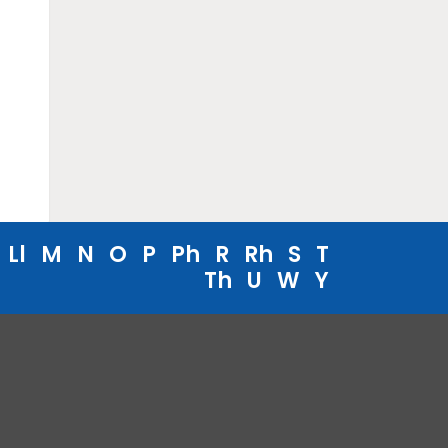
Ll
M
N
O
P
Ph
R
Rh
S
T
Th
U
W
Y