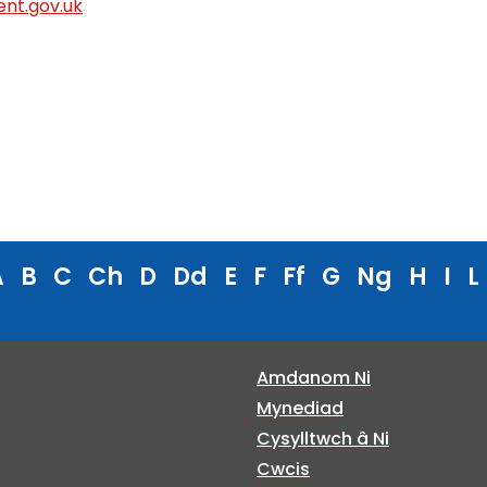
nt.gov.uk
A
B
C
Ch
D
Dd
E
F
Ff
G
Ng
H
I
L
Amdanom Ni
Mynediad
Cysylltwch â Ni
Cwcis