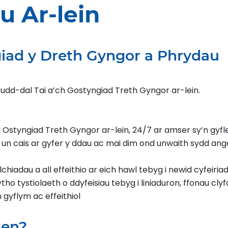
u Ar-lein
giad y Dreth Gyngor a Phrydau
udd-dal Tai a’ch Gostyngiad Treth Gyngor ar-lein.
Ostyngiad Treth Gyngor ar-lein, 24/7 ar amser sy’n gyfle
yr un cais ar gyfer y ddau ac mai dim ond unwaith sydd ang
adau a all effeithio ar eich hawl tebyg i newid cyfeiriad
ytho tystiolaeth o ddyfeisiau tebyg i liniaduron, ffonau clyf
 gyflym ac effeithiol
gen?