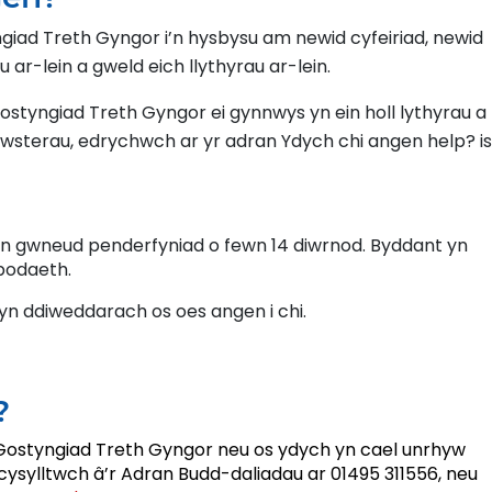
ngiad Treth Gyngor i’n hysbysu am newid cyfeiriad, newid
ar-lein a gweld eich llythyrau ar-lein.
Gostyngiad Treth Gyngor ei gynnwys yn ein holl lythyrau a
awsterau, edrychwch ar yr adran Ydych chi angen help? is
yn gwneud penderfyniad o fewn 14 diwrnod. Byddant yn
bodaeth.
yn ddiweddarach os oes angen i chi.
?
 Gostyngiad Treth Gyngor neu os ydych yn cael unrhyw
ysylltwch â’r Adran Budd-daliadau ar 01495 311556, neu